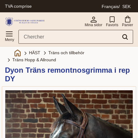
TVA comprise
Français
SEK
Menu
Mina sidor
Favoris
Panier
Träns och tillbehör
HÄST
Träns Hopp & Allround
Dyon Träns remontnosgrimma i rep
DY