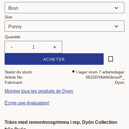
Size
Quantité
-
+
ACHETER
Ajouter a
Statut du stock
I lager inom 7 arbetsdagar
Article No
0522DYAAAGbrunP_
Fabricant
Dyon
Montrer tous les produits de Dyon
Écrire une évaluation!
Träns med remontnosgrimma i rep, Dyón Collection