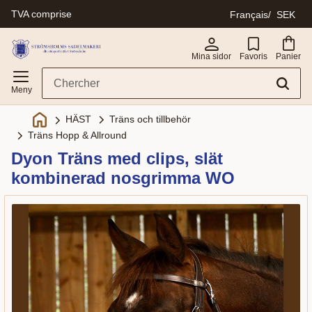
TVA comprise
Français
SEK
Menu
Mina sidor
Favoris
Panier
Träns och tillbehör
HÄST
Träns Hopp & Allround
Dyon Träns med clips, slät
kombinerad nosgrimma WO