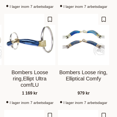
I lager inom 7 arbetsdagar
I lager inom 7 arbetsdagar
gre som favoritt
Lagre som favoritt
Lagre s
,
Bombers Loose
Bombers Loose ring,
ring,Ellipt Ultra
Elliptical Comfy
comfLU
1 169
kr
979
kr
I lager inom 7 arbetsdagar
I lager inom 7 arbetsdagar