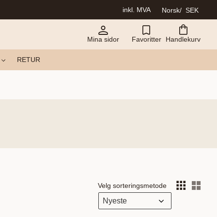
inkl. MVA
Norsk
SEK
Mina sidor
Favoritter
Handlekurv
RETUR
Velg sorteringsmetode
Vel