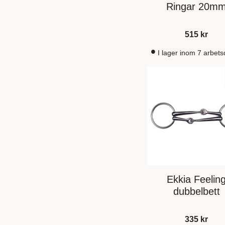
Ringar 20m
515
kr
I lager inom 7 arbet
Ekkia Feelin
dubbelbett
335
kr