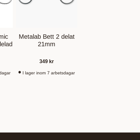
mic
Metalab Bett 2 delat
elad
21mm
349
kr
sdagar
I lager inom 7 arbetsdagar