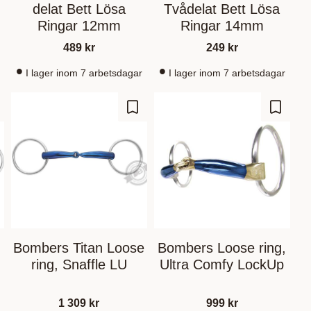
delat Bett Lösa
Tvådelat Bett Lösa
Ringar 12mm
Ringar 14mm
489
kr
249
kr
I lager inom 7 arbetsdagar
I lager inom 7 arbetsdagar
gre som favoritt
Lagre som favoritt
Lagre s
Bombers Titan Loose
Bombers Loose ring,
ring, Snaffle LU
Ultra Comfy LockUp
1 309
kr
999
kr