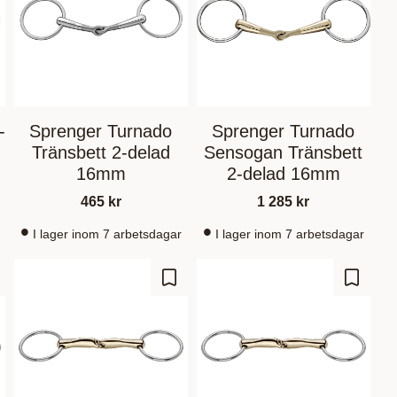
-
Sprenger Turnado
Sprenger Turnado
Tränsbett 2-delad
Sensogan Tränsbett
16mm
2-delad 16mm
465
kr
1 285
kr
I lager inom 7 arbetsdagar
I lager inom 7 arbetsdagar
gre som favoritt
Lagre som favoritt
Lagre s