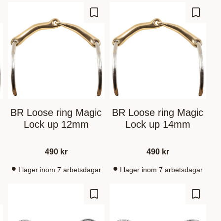
gre som favoritt
Lagre som favoritt
Lagre s
c
BR Loose ring Magic
BR Loose ring Magic
Lock up 12mm
Lock up 14mm
490
kr
490
kr
I lager inom 7 arbetsdagar
I lager inom 7 arbetsdagar
gre som favoritt
Lagre som favoritt
Lagre s