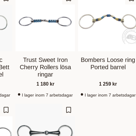
Lagre som favoritt
Lagre som favoritt
La
c
Trust Sweet Iron
Bombers Loose ring
Bett
Cherry Rollers lösa
Ported barrel
el
ringar
1 180
kr
1 259
kr
sdagar
I lager inom 7 arbetsdagar
I lager inom 7 arbetsdagar
Lagre som favoritt
Lagre som favoritt