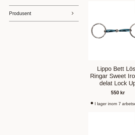
Produsent
249
1 775
BR
4
Bombers
9
Ekkia
1
Horse Guard
1
Vis flere
Lippo Bett Lö
Ringar Sweet Iro
delat Lock U
550
kr
I lager inom 7 arbet