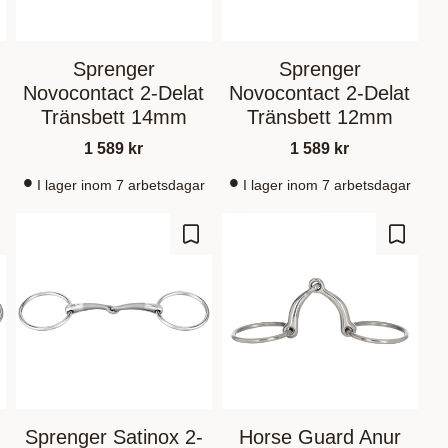
Sprenger
Sprenger
Novocontact 2-Delat
Novocontact 2-Delat
Tränsbett 14mm
Tränsbett 12mm
1 589
kr
1 589
kr
I lager inom 7 arbetsdagar
I lager inom 7 arbetsdagar
gre som favoritt
Lagre som favoritt
Lagre s
Sprenger Satinox 2-
Horse Guard Anur