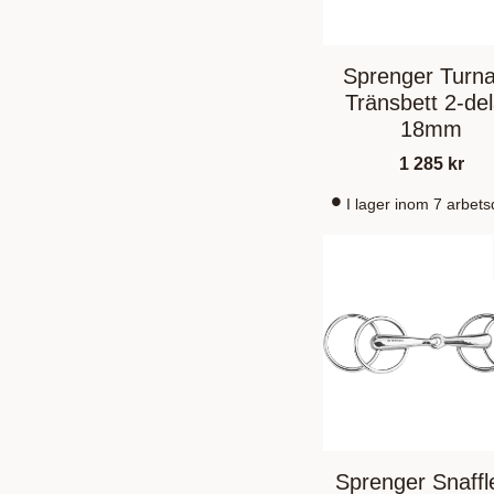
Sprenger Turn
Tränsbett 2-de
18mm
1 285
kr
I lager inom 7 arbet
Sprenger Snaffl