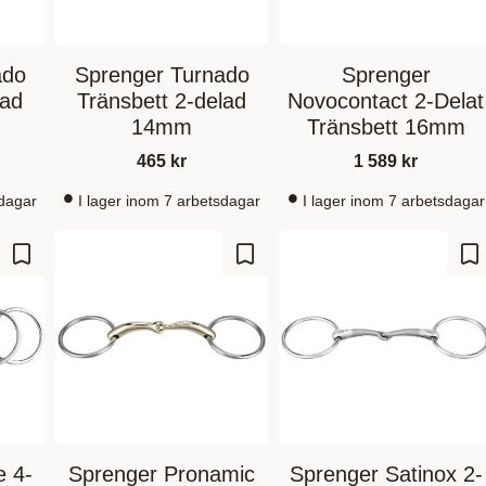
ado
Sprenger Turnado
Sprenger
lad
Tränsbett 2-delad
Novocontact 2-Delat
14mm
Tränsbett 16mm
465
kr
1 589
kr
sdagar
I lager inom 7 arbetsdagar
I lager inom 7 arbetsdagar
Lagre som favoritt
Lagre som favoritt
La
e 4-
Sprenger Pronamic
Sprenger Satinox 2-