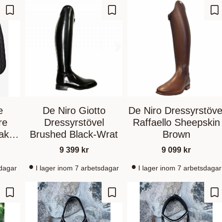
Lagre som favoritt
Lagre som favoritt
La
e
De Niro Giotto
De Niro Dressyrstöve
re
Dressyrstövel
Raffaello Sheepskin
ak
Brushed Black-Wrat
Brown
9 399
kr
9 099
kr
sdagar
I lager inom 7 arbetsdagar
I lager inom 7 arbetsdagar
Lagre som favoritt
Lagre som favoritt
La