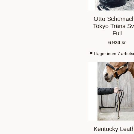
Otto Schumac
Tokyo Träns Sv
Full
6 930
kr
I lager inom 7 arbet
Kentucky Leat