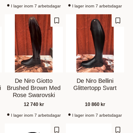
I lager inom 7 arbetsdagar
I lager inom 7 arbetsdagar
gre som favoritt
Lagre som favoritt
Lagre s
De Niro Giotto
De Niro Bellini
i
Brushed Brown Med
Glittertopp Svart
Rose Swarovski
12 740
kr
10 860
kr
I lager inom 7 arbetsdagar
I lager inom 7 arbetsdagar
gre som favoritt
Lagre som favoritt
Lagre s