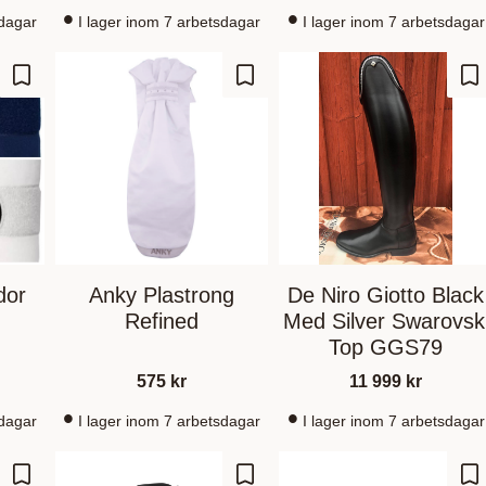
sdagar
I lager inom 7 arbetsdagar
I lager inom 7 arbetsdagar
Lagre som favoritt
Lagre som favoritt
La
dor
Anky Plastrong
De Niro Giotto Black
Refined
Med Silver Swarovsk
Top GGS79
575
kr
11 999
kr
sdagar
I lager inom 7 arbetsdagar
I lager inom 7 arbetsdagar
Lagre som favoritt
Lagre som favoritt
La