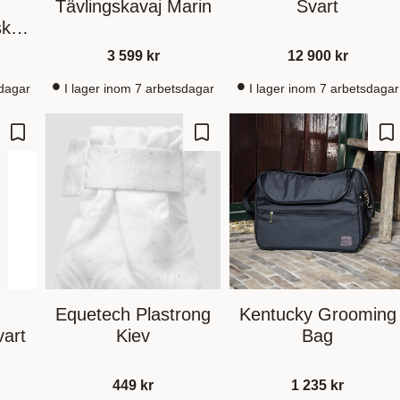
Tävlingskavaj Marin
Svart
kaft
0cm
3 599
kr
12 900
kr
sdagar
I lager inom 7 arbetsdagar
I lager inom 7 arbetsdagar
Lagre som favoritt
Lagre som favoritt
La
Equetech Plastrong
Kentucky Grooming
vart
Kiev
Bag
449
kr
1 235
kr