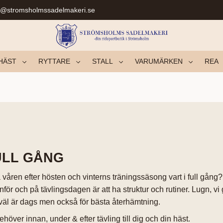
r@stromsholmssadelmakeri.se
HÄST
RYTTARE
STALL
VARUMÄRKEN
REA
ULL GÅNG
våren efter hösten och vinterns träningssäsong vart i full gång? 
nför och på tävlingsdagen är att ha struktur och rutiner. Lugn, vi ge
t väl är dags men också för bästa återhämtning.
ehöver innan, under & efter tävling till dig och din häst.