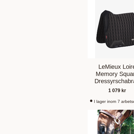
LeMieux Loir
Memory Squa
Dressyrschabr
Svart
1 079
kr
I lager inom 7 arbet