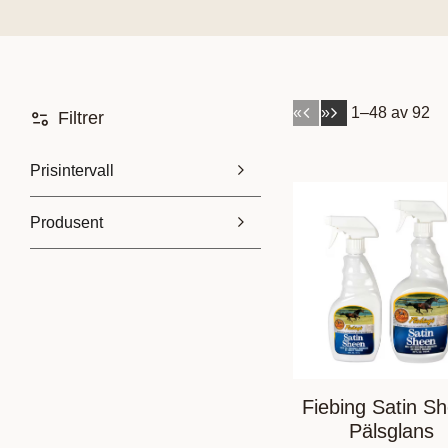
«
»
1–
48
av
92
Filtrer
Prisintervall
Produsent
25
12 900
Anky
2
BR
5
Biofarmab
4
Calzanetto
1
Vis flere
Fiebing Satin S
Pälsglans