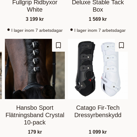
Fullgrip Ridbyxor
Deluxe Stable Tack
White
Box
3 199
kr
1 569
kr
I lager inom 7 arbetsdagar
I lager inom 7 arbetsdagar
gre som favoritt
Lagre som favoritt
Lagre s
Hansbo Sport
Catago Fir-Tech
Flätningsband Crystal
Dressyrbenskydd
10-pack
179
kr
1 099
kr