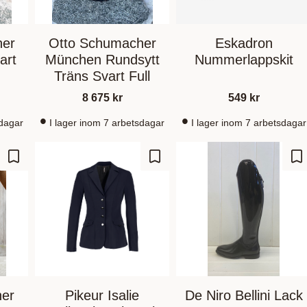
her
Otto Schumacher
Eskadron
art
München Rundsytt
Nummerlappskit
Träns Svart Full
8 675
kr
549
kr
sdagar
I lager inom 7 arbetsdagar
I lager inom 7 arbetsdagar
Lagre som favoritt
Lagre som favoritt
La
her
Pikeur Isalie
De Niro Bellini Lack