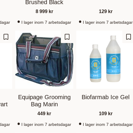
Brushed Black
8 999
kr
129
kr
sdagar
I lager inom 7 arbetsdagar
I lager inom 7 arbetsdagar
Lagre som favoritt
Lagre som favoritt
La
Equipage Grooming
Biofarmab Ice Gel
art
Bag Marin
449
kr
109
kr
sdagar
I lager inom 7 arbetsdagar
I lager inom 7 arbetsdagar