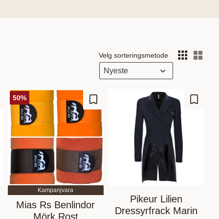
Velg sorteringsmetode
Vel
50
%
gre som favoritt
Lagre som favoritt
Lagre s
Kampanjvara
Pikeur Lilien
Mias Rs Benlindor
Dressyrfrack Marin
Mörk Rost