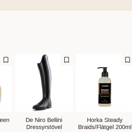
Lagre som favoritt
Lagre som favoritt
La
heen
De Niro Bellini
Horka Steady
Dressyrstövel
Braids/Flätgel 200ml