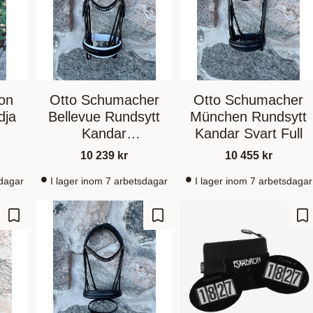
ion
Otto Schumacher
Otto Schumacher
dja
Bellevue Rundsytt
München Rundsytt
Kandar
Kandar Svart Full
Svart/Vitfodrad Full
10 239
kr
10 455
kr
sdagar
I lager inom 7 arbetsdagar
I lager inom 7 arbetsdagar
Lagre som favoritt
Lagre som favoritt
La