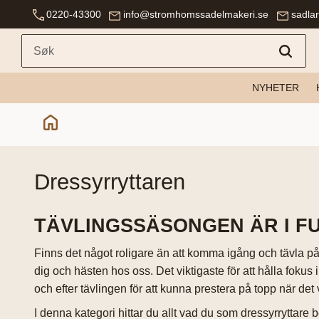
0220-43300
info@stromhomssadelmakeri.se
sadla
NYHETER
dressyrryttaren
TÄVLINGSSÄSONGEN ÄR I F
Finns det något roligare än att komma igång och tävla på 
dig och hästen hos oss. Det viktigaste för att hålla fokus i
och efter tävlingen för att kunna prestera på topp när de
I denna kategori hittar du allt vad du som dressyrryttare b