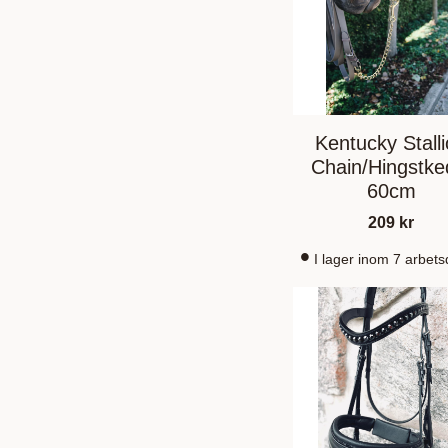
Kentucky Stall
Chain/Hingstke
60cm
209
kr
I lager inom 7 arbet