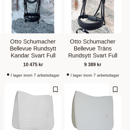
Otto Schumacher
Otto Schumacher
Bellevue Rundsytt
Bellevue Träns
Kandar Svart Full
Rundsytt Svart Full
10 475
kr
9 389
kr
I lager inom 7 arbetsdagar
I lager inom 7 arbetsdagar
gre som favoritt
Lagre som favoritt
Lagre s