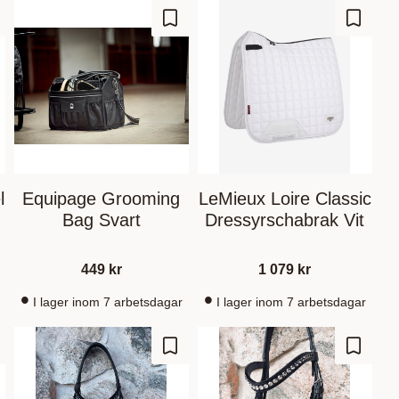
gre som favoritt
Lagre som favoritt
Lagre s
l
Equipage Grooming
LeMieux Loire Classic
Bag Svart
Dressyrschabrak Vit
449
kr
1 079
kr
I lager inom 7 arbetsdagar
I lager inom 7 arbetsdagar
gre som favoritt
Lagre som favoritt
Lagre s