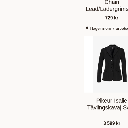
Chain
Lead/Lädergrims
Med Kedja 27
729
kr
I lager inom 7 arbet
Pikeur Isalie
Tävlingskavaj S
3 599
kr