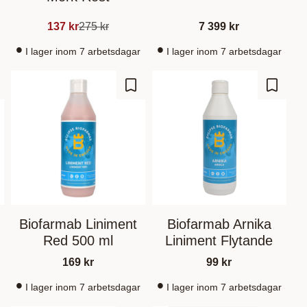
137
kr
275
kr
7 399
kr
I lager inom 7 arbetsdagar
I lager inom 7 arbetsdagar
gre som favoritt
Lagre som favoritt
Lagre s
Biofarmab Liniment
Biofarmab Arnika
Red 500 ml
Liniment Flytande
169
kr
99
kr
I lager inom 7 arbetsdagar
I lager inom 7 arbetsdagar