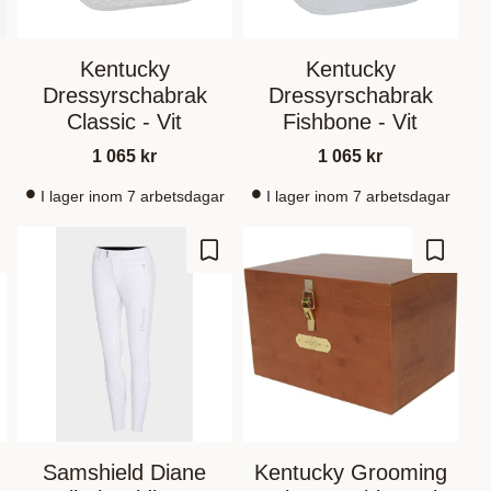
Kentucky
Kentucky
Dressyrschabrak
Dressyrschabrak
Classic - Vit
Fishbone - Vit
1 065
kr
1 065
kr
I lager inom 7 arbetsdagar
I lager inom 7 arbetsdagar
gre som favoritt
Lagre som favoritt
Lagre s
Samshield Diane
Kentucky Grooming