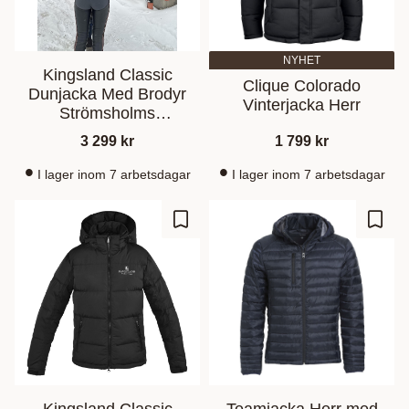
NYHET
Kingsland Classic
Clique Colorado
Dunjacka Med Brodyr
Vinterjacka Herr
Strömsholms
Sadelmakeri
3 299
kr
1 799
kr
I lager inom 7 arbetsdagar
I lager inom 7 arbetsdagar
Lagre som favoritt
Lagre