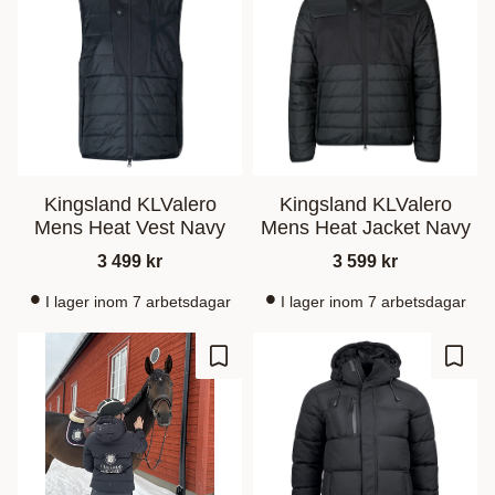
Kingsland KLValero
Kingsland KLValero
Mens Heat Vest Navy
Mens Heat Jacket Navy
3 499
kr
3 599
kr
I lager inom 7 arbetsdagar
I lager inom 7 arbetsdagar
Lagre som favoritt
Lagre