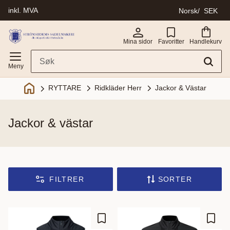
inkl. MVA
Norsk
SEK
Meny
Mina sidor
Favoritter
Handlekurv
Ridkläder Herr
Jackor & Västar
RYTTARE
jackor & västar
FILTRER
SORTER
Lagre som favoritt
Lagre