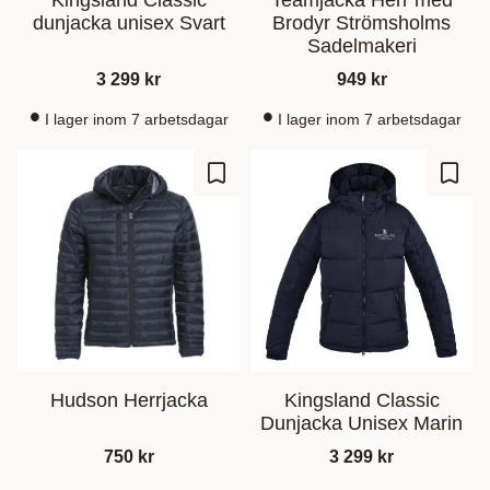
Kingsland Classic
Teamjacka Herr med
dunjacka unisex Svart
Brodyr Strömsholms
Sadelmakeri
3 299
kr
949
kr
I lager inom 7 arbetsdagar
I lager inom 7 arbetsdagar
Lagre som favoritt
Lagre
Hudson Herrjacka
Kingsland Classic
Dunjacka Unisex Marin
750
kr
3 299
kr