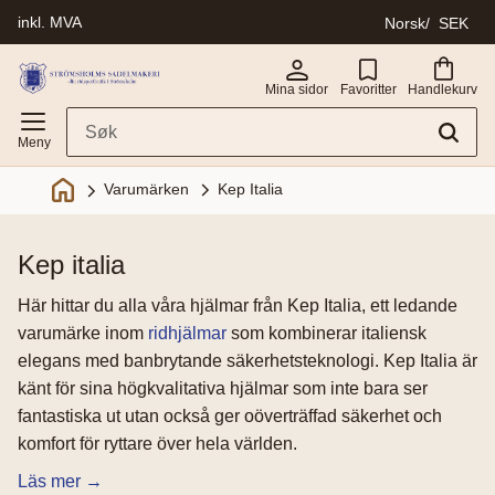
inkl. MVA
Norsk
SEK
Meny
Mina sidor
Favoritter
Handlekurv
Kep Italia
Varumärken
kep italia
Här hittar du alla våra hjälmar från Kep Italia, ett ledande
varumärke inom
ridhjälmar
som kombinerar italiensk
elegans med banbrytande säkerhetsteknologi. Kep Italia är
känt för sina högkvalitativa hjälmar som inte bara ser
fantastiska ut utan också ger oöverträffad säkerhet och
komfort för ryttare över hela världen.
Läs mer →