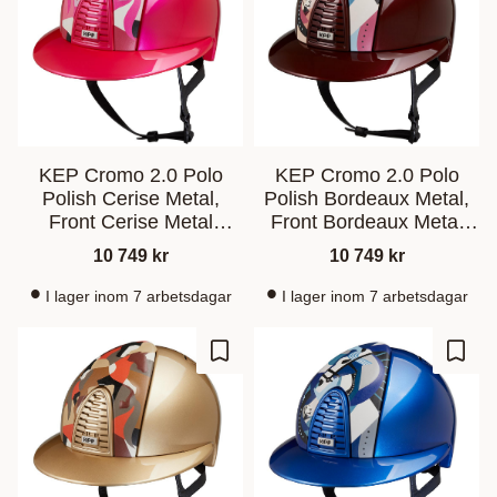
KEP Cromo 2.0 Polo
KEP Cromo 2.0 Polo
Polish Cerise Metal,
Polish Bordeaux Metal,
Front Cerise Metal
Front Bordeaux Metal
Vikings
Pegasus
10 749
kr
10 749
kr
I lager inom 7 arbetsdagar
I lager inom 7 arbetsdagar
Lagre som favoritt
Lagre