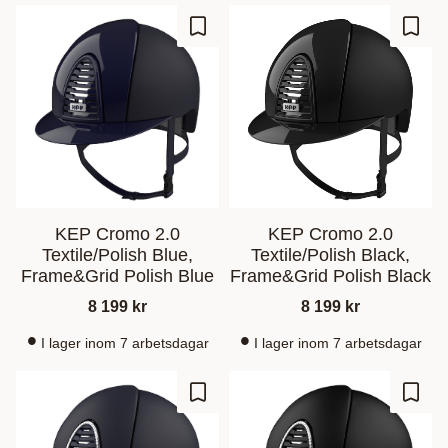
Lagre som favoritt
Lagre
KEP Cromo 2.0
KEP Cromo 2.0
Textile/Polish Blue,
Textile/Polish Black,
Frame&Grid Polish Blue
Frame&Grid Polish Black
8 199
kr
8 199
kr
I lager inom 7 arbetsdagar
I lager inom 7 arbetsdagar
Lagre som favoritt
Lagre