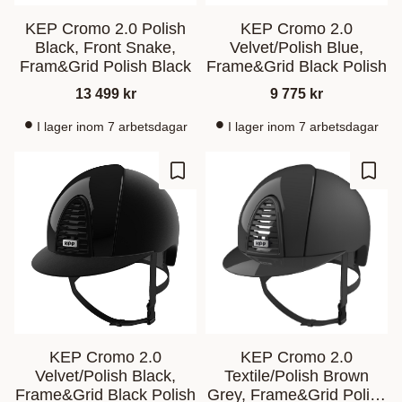
KEP Cromo 2.0 Polish
KEP Cromo 2.0
Black, Front Snake,
Velvet/Polish Blue,
Fram&Grid Polish Black
Frame&Grid Black Polish
13 499
kr
9 775
kr
I lager inom 7 arbetsdagar
I lager inom 7 arbetsdagar
Lagre som favoritt
Lagre
KEP Cromo 2.0
KEP Cromo 2.0
Velvet/Polish Black,
Textile/Polish Brown
Frame&Grid Black Polish
Grey, Frame&Grid Polish