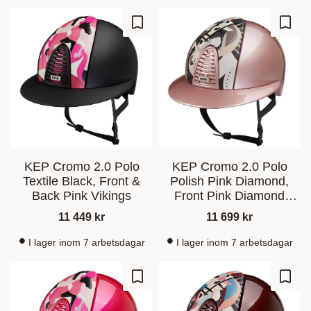
Lagre som favoritt
Lagre
KEP Cromo 2.0 Polo
KEP Cromo 2.0 Polo
Textile Black, Front &
Polish Pink Diamond,
Back Pink Vikings
Front Pink Diamond
Pegasus
11 449
kr
11 699
kr
I lager inom 7 arbetsdagar
I lager inom 7 arbetsdagar
Lagre som favoritt
Lagre