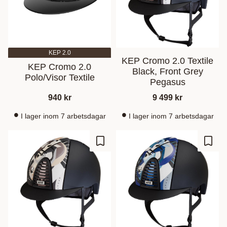
KEP 2.0
KEP Cromo 2.0 Textile
KEP Cromo 2.0
Black, Front Grey
Polo/Visor Textile
Pegasus
940
kr
9 499
kr
I lager inom 7 arbetsdagar
I lager inom 7 arbetsdagar
Lagre som favoritt
Lagre