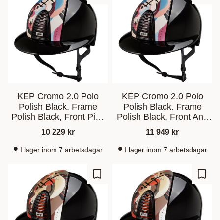
KEP Cromo 2.0 Polo
KEP Cromo 2.0 Polo
Polish Black, Frame
Polish Black, Frame
Polish Black, Front Pink
Polish Black, Front And
Pegasus
Back Pink Pegasus
10 229
kr
11 949
kr
I lager inom 7 arbetsdagar
I lager inom 7 arbetsdagar
Lagre som favoritt
Lagre