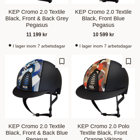
KEP Cromo 2.0 Textile
KEP Cromo 2.0 Textile
Black, Front & Back Grey
Black, Front Blue
Pegasus
Pegasus
11 199
kr
10 599
kr
I lager inom 7 arbetsdagar
I lager inom 7 arbetsdagar
Lagre som favoritt
Lagre
KEP Cromo 2.0 Textile
KEP Cromo 2.0 Polo
Black, Front & Back Blue
Textile Black, Front
Pegasus
Orange Vikings