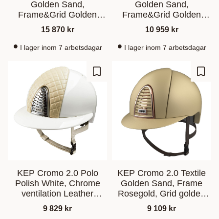
Golden Sand,
Golden Sand,
Frame&Grid Golden
Frame&Grid Golden
Sand Silver Night
Sand Milano
15 870
kr
10 959
kr
Swarovski® Milano
I lager inom 7 arbetsdagar
I lager inom 7 arbetsdagar
Lagre som favoritt
Lagre
KEP Cromo 2.0 Polo
KEP Cromo 2.0 Textile
Polish White, Chrome
Golden Sand, Frame
ventilation Leather
Rosegold, Grid golden
Milano
sand
9 829
kr
9 109
kr