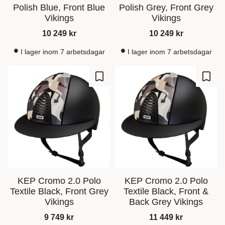
Polish Blue, Front Blue
Polish Grey, Front Grey
Vikings
Vikings
10 249
kr
10 249
kr
I lager inom 7 arbetsdagar
I lager inom 7 arbetsdagar
Lagre som favoritt
Lagre
KEP Cromo 2.0 Polo
KEP Cromo 2.0 Polo
Textile Black, Front Grey
Textile Black, Front &
Vikings
Back Grey Vikings
9 749
kr
11 449
kr