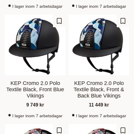
I lager inom 7 arbetsdagar
I lager inom 7 arbetsdagar
Lagre som favoritt
Lagre
KEP Cromo 2.0 Polo
KEP Cromo 2.0 Polo
Textile Black, Front Blue
Textile Black, Front &
Vikings
Back Blue Vikings
9 749
kr
11 449
kr
I lager inom 7 arbetsdagar
I lager inom 7 arbetsdagar
Lagre som favoritt
Lagre