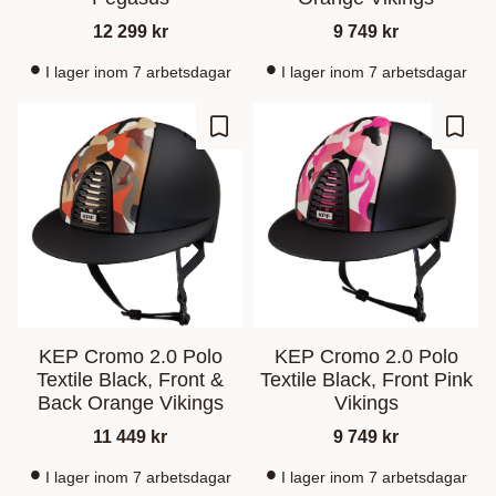
12 299
kr
9 749
kr
I lager inom 7 arbetsdagar
I lager inom 7 arbetsdagar
Lagre som favoritt
Lagre
KEP Cromo 2.0 Polo
KEP Cromo 2.0 Polo
Textile Black, Front &
Textile Black, Front Pink
Back Orange Vikings
Vikings
11 449
kr
9 749
kr
I lager inom 7 arbetsdagar
I lager inom 7 arbetsdagar