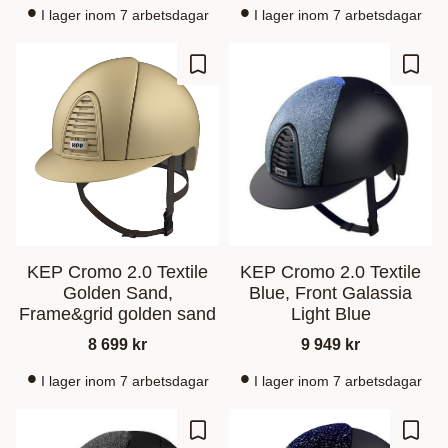
I lager inom 7 arbetsdagar
I lager inom 7 arbetsdagar
Lagre som favoritt
Lagre
KEP Cromo 2.0 Textile
KEP Cromo 2.0 Textile
Golden Sand,
Blue, Front Galassia
Frame&grid golden sand
Light Blue
8 699
kr
9 949
kr
I lager inom 7 arbetsdagar
I lager inom 7 arbetsdagar
Lagre som favoritt
Lagre