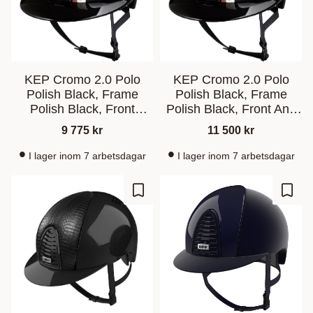
KEP Cromo 2.0 Polo
KEP Cromo 2.0 Polo
Polish Black, Frame
Polish Black, Frame
Polish Black, Front
Polish Black, Front And
Orange Pegasus
Back Orange Pegasus
9 775
kr
11 500
kr
I lager inom 7 arbetsdagar
I lager inom 7 arbetsdagar
Lagre som favoritt
Lagre