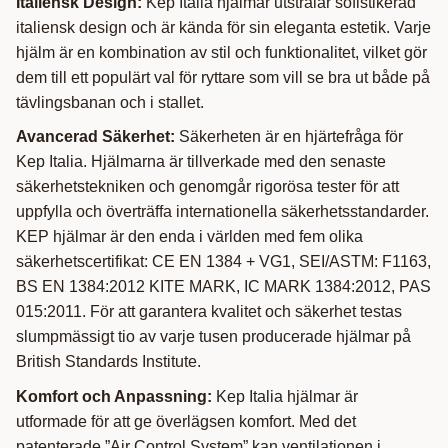
Italiensk Design:
Kep Italia hjälmar utstrålar sofistikerad
italiensk design och är kända för sin eleganta estetik. Varje
hjälm är en kombination av stil och funktionalitet, vilket gör
dem till ett populärt val för ryttare som vill se bra ut både på
tävlingsbanan och i stallet.
Avancerad Säkerhet:
Säkerheten är en hjärtefråga för
Kep Italia. Hjälmarna är tillverkade med den senaste
säkerhetstekniken och genomgår rigorösa tester för att
uppfylla och överträffa internationella säkerhetsstandarder.
KEP hjälmar är den enda i världen med fem olika
säkerhetscertifikat: CE EN 1384 + VG1, SEI/ASTM: F1163,
BS EN 1384:2012 KITE MARK, IC MARK 1384:2012, PAS
015:2011. För att garantera kvalitet och säkerhet testas
slumpmässigt tio av varje tusen producerade hjälmar på
British Standards Institute.
Komfort och Anpassning:
Kep Italia hjälmar är
utformade för att ge överlägsen komfort. Med det
patenterade ”Air Control System” kan ventilationen i