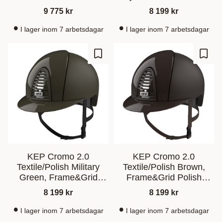
Brown Grey
9 775
kr
8 199
kr
I lager inom 7 arbetsdagar
I lager inom 7 arbetsdagar
Lagre som favoritt
Lagre
KEP Cromo 2.0
KEP Cromo 2.0
Textile/Polish Military
Textile/Polish Brown,
Green, Frame&Grid
Frame&Grid Polish
Polish Brown Military
Brown
8 199
kr
8 199
kr
Green
I lager inom 7 arbetsdagar
I lager inom 7 arbetsdagar