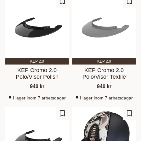
Lagre som favoritt
Lagre
KEP 2.0
KEP 2.0
KEP Cromo 2.0
KEP Cromo 2.0
Polo/Visor Polish
Polo/Visor Textile
940
kr
940
kr
I lager inom 7 arbetsdagar
I lager inom 7 arbetsdagar
Lagre som favoritt
Lagre