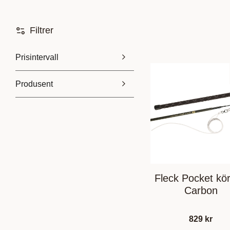
Filtrer
Prisintervall
Produsent
199
959
Fleck
1
Premiere
3
Fleck Pocket kö
Carbon
829
kr