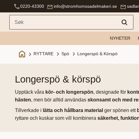
0220-43300
info@stromhomssadelmakeri.se
sadla
NYHETER
Spö
Longerspö & Körspö
RYTTARE
longerspö & körspö
Upptäck våra
kör- och longerspön
, designade för
kontr
hästen
, men bör alltid användas
skonsamt och med re
Tillverkade i
lätta och hållbara material
ger spönen ett
ryttare och kuskar som vill kombinera
säkerhet, funktio