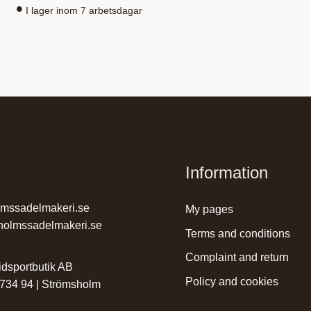
I lager inom 7 arbetsdagar
Information
lmssadelmakeri.se
my pages
holmssadelmakeri.se
terms and conditions
complaint and return
dsportbutik AB
policy and cookies
 734 94 | Strömsholm