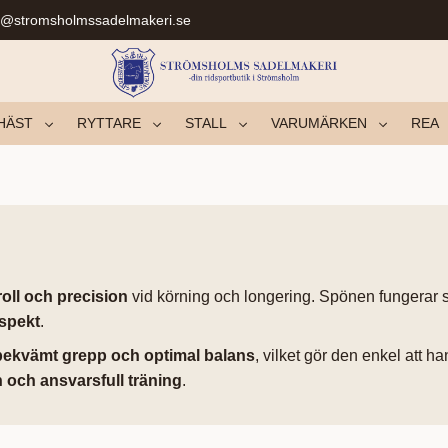
r@stromsholmssadelmakeri.se
HÄST
RYTTARE
STALL
VARUMÄRKEN
REA
oll och precision
vid körning och longering. Spönen fungerar 
spekt
.
bekvämt grepp och optimal balans
, vilket gör den enkel att h
n och ansvarsfull träning
.