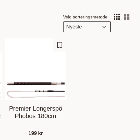
Velg sorteringsmetode
Vel
gre som favoritt
Lagre som favoritt
Premier Longerspö
c
Phobos 180cm
199
kr