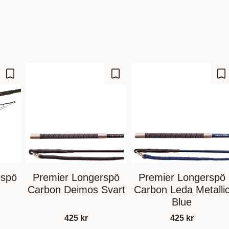
Lagre som favoritt
Lagre som favoritt
La
rspö
Premier Longerspö
Premier Longerspö
Carbon Deimos Svart
Carbon Leda Metalli
Blue
425
kr
425
kr