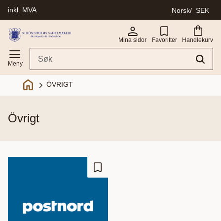
inkl. MVA
Norsk
SEK
Meny
Mina sidor
Favoritter
Handlekurv
ÖVRIGT
övrigt
Lagre som favoritt