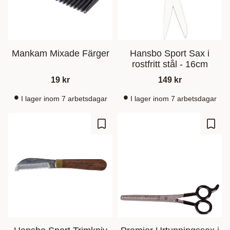
Mankam Mixade Färger
Hansbo Sport Sax i
rostfritt stål - 16cm
19
kr
149
kr
I lager inom 7 arbetsdagar
I lager inom 7 arbetsdagar
Lagre som favoritt
Lagre