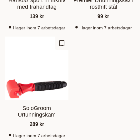
Hansbo Sport Trimkniv
Premier Urtunningssax i
med trähandtag
rostfritt stål
139
kr
99
kr
I lager inom 7 arbetsdagar
I lager inom 7 arbetsdagar
Lagre som favoritt
SoloGroom
Urtunningskam
289
kr
I lager inom 7 arbetsdagar