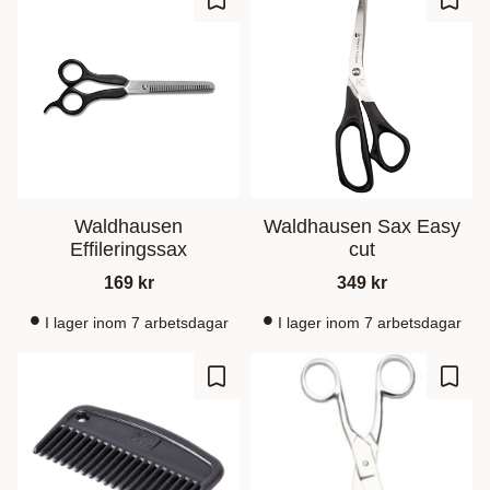
Lagre som favoritt
Lagre
Waldhausen
Waldhausen Sax Easy
Effileringssax
cut
169
kr
349
kr
I lager inom 7 arbetsdagar
I lager inom 7 arbetsdagar
Lagre som favoritt
Lagre