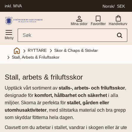
inkl. MVA
Norsk
SEK
Meny
Mina sidor
Favoritter
Handlekurv
Skor & Chaps & Stövlar
RYTTARE
Stall, Arbets & Friluftsskor
stall, arbets & friluftsskor
Upptäck vårt sortiment av
stalls-, arbets- och friluftsskor
,
designade för
komfort, hållbarhet och säkerhet
i alla
miljöer. Skorna är perfekta för
stallet, gården eller
utomhusaktiviteter
, med slitstarka material och bra grepp
som skyddar fötterna hela dagen.
Oavsett om du arbetar i stallet, vandrar i skogen eller är ute