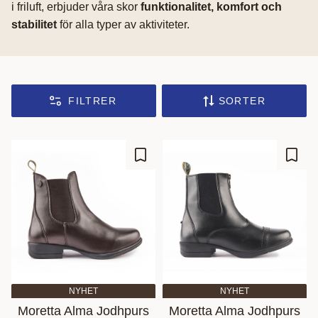
i friluft, erbjuder våra skor
funktionalitet, komfort och
stabilitet
för alla typer av aktiviteter.
FILTRER
SORTER
Lagre som favoritt
Lagre
NYHET
NYHET
Moretta Alma Jodhpurs
Moretta Alma Jodhpurs