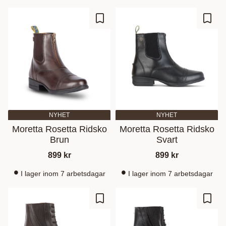
Lagre som favoritt
Lagre
NYHET
NYHET
Moretta Rosetta Ridsko
Moretta Rosetta Ridsko
Brun
Svart
899
kr
899
kr
I lager inom 7 arbetsdagar
I lager inom 7 arbetsdagar
Lagre som favoritt
Lagre