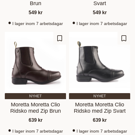
Brun
Svart
549
kr
549
kr
I lager inom 7 arbetsdagar
I lager inom 7 arbetsdagar
Lagre som favoritt
Lagre
NYHET
NYHET
Moretta Moretta Clio
Moretta Moretta Clio
Ridsko med Zip Brun
Ridsko med Zip Svart
639
kr
639
kr
I lager inom 7 arbetsdagar
I lager inom 7 arbetsdagar