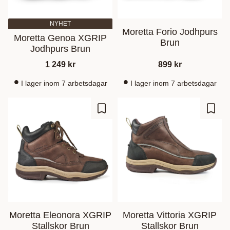
NYHET
Moretta Forio Jodhpurs
Moretta Genoa XGRIP
Brun
Jodhpurs Brun
1 249
kr
899
kr
I lager inom 7 arbetsdagar
I lager inom 7 arbetsdagar
Lagre som favoritt
Lagre
Moretta Eleonora XGRIP
Moretta Vittoria XGRIP
Stallskor Brun
Stallskor Brun