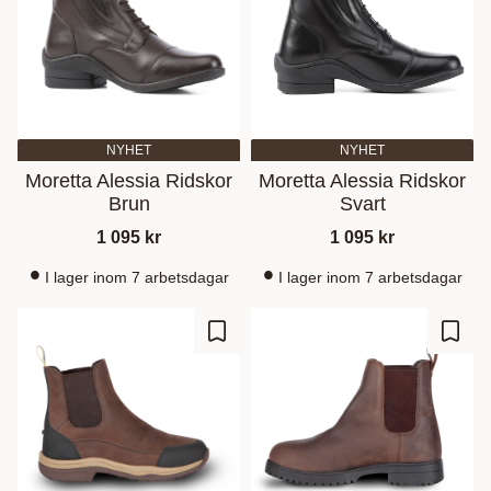
NYHET
NYHET
Moretta Alessia Ridskor
Moretta Alessia Ridskor
Brun
Svart
1 095
kr
1 095
kr
I lager inom 7 arbetsdagar
I lager inom 7 arbetsdagar
Lagre som favoritt
Lagre