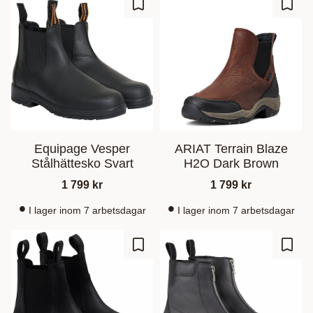
Lagre som favoritt
Lagre
Equipage Vesper
ARIAT Terrain Blaze
Stålhättesko Svart
H2O Dark Brown
1 799
kr
1 799
kr
I lager inom 7 arbetsdagar
I lager inom 7 arbetsdagar
Lagre som favoritt
Lagre