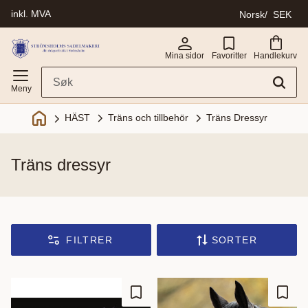
inkl. MVA
Norsk
SEK
Meny
Mina sidor
Favoritter
Handlekurv
Träns och tillbehör
Träns Dressyr
HÄST
träns dressyr
FILTRER
SORTER
Lagre som favoritt
Lagre