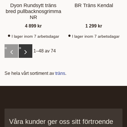
Dyon Rundsytt träns
BR Träns Kendal
bred pullbacknosgrimma
NR
4 899
kr
1 299
kr
I lager inom 7 arbetsdagar
I lager inom 7 arbetsdagar
«
»
1–
48
av
74
Se hela vårt sortiment av
träns
.
Våra kunder ger oss sitt förtroende