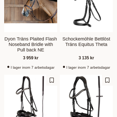
Dyon Träns Plaited Flash
Schockemöhle Bettlöst
Noseband Bridle with
Träns Equitus Theta
Pull back NE
3 959
kr
3 135
kr
I lager inom 7 arbetsdagar
I lager inom 7 arbetsdagar
Lagre som favoritt
Lagre