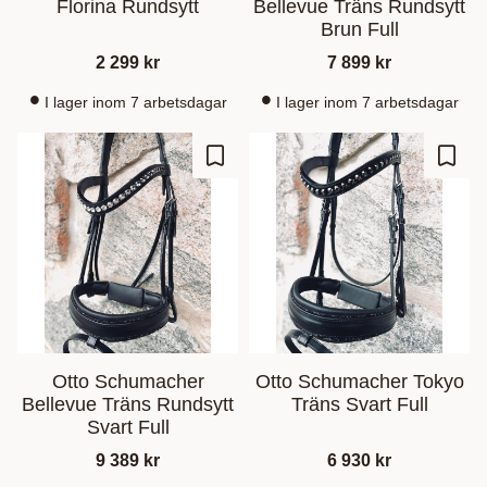
Florina Rundsytt
Bellevue Träns Rundsytt
Brun Full
2 299
kr
7 899
kr
I lager inom 7 arbetsdagar
I lager inom 7 arbetsdagar
Lagre som favoritt
Lagre
Otto Schumacher
Otto Schumacher Tokyo
Bellevue Träns Rundsytt
Träns Svart Full
Svart Full
9 389
kr
6 930
kr