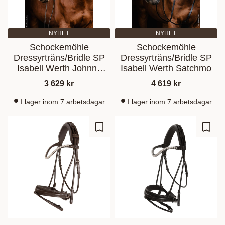
NYHET
NYHET
Schockemöhle
Schockemöhle
Dressyrträns/Bridle SP
Dressyrträns/Bridle SP
Isabell Werth Johnny
Isabell Werth Satchmo
Svart
3 629
kr
4 619
kr
I lager inom 7 arbetsdagar
I lager inom 7 arbetsdagar
Lagre som favoritt
Lagre