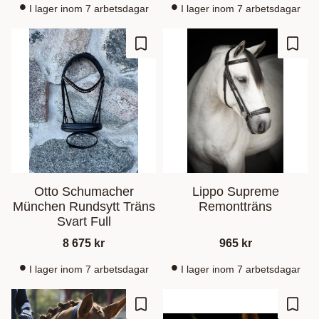
I lager inom 7 arbetsdagar
I lager inom 7 arbetsdagar
Lagre som favoritt
Lagre
Otto Schumacher
Lippo Supreme
München Rundsytt Träns
Remontträns
Svart Full
8 675
kr
965
kr
I lager inom 7 arbetsdagar
I lager inom 7 arbetsdagar
Lagre som favoritt
Lagre