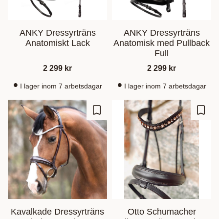
ANKY Dressyrträns
ANKY Dressyrträns
Anatomiskt Lack
Anatomisk med Pullback
Full
2 299
kr
2 299
kr
I lager inom 7 arbetsdagar
I lager inom 7 arbetsdagar
Lagre som favoritt
Lagre
Kavalkade Dressyrträns
Otto Schumacher