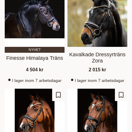
NYHET
Kavalkade Dressyrträns
Finesse Himalaya Träns
Zora
4 504
kr
2 015
kr
I lager inom 7 arbetsdagar
I lager inom 7 arbetsdagar
Lagre som favoritt
Lagre