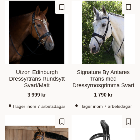
Lagre som favoritt
Lagre
Utzon Edinburgh
Signature By Antares
Dressyrträns Rundsytt
Träns med
Svart/Matt
Dressyrnosgrimma Svart
3 999
kr
1 790
kr
I lager inom 7 arbetsdagar
I lager inom 7 arbetsdagar
Lagre som favoritt
Lagre