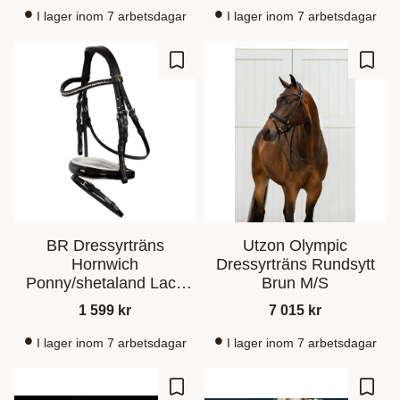
I lager inom 7 arbetsdagar
I lager inom 7 arbetsdagar
Lagre som favoritt
Lagre
BR Dressyrträns
Utzon Olympic
Hornwich
Dressyrträns Rundsytt
Ponny/shetaland Lack
Brun M/S
Svart/Vit
1 599
kr
7 015
kr
I lager inom 7 arbetsdagar
I lager inom 7 arbetsdagar
Lagre som favoritt
Lagre