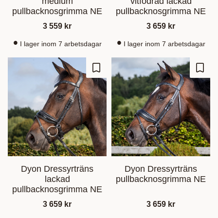
medium
vitfodrad lackad
pullbacknosgrimma NE
pullbacknosgrimma NE
3 559
kr
3 659
kr
I lager inom 7 arbetsdagar
I lager inom 7 arbetsdagar
Lagre som favoritt
Lagre
Dyon Dressyrträns
Dyon Dressyrträns
lackad
pullbacknosgrimma NE
pullbacknosgrimma NE
3 659
kr
3 659
kr