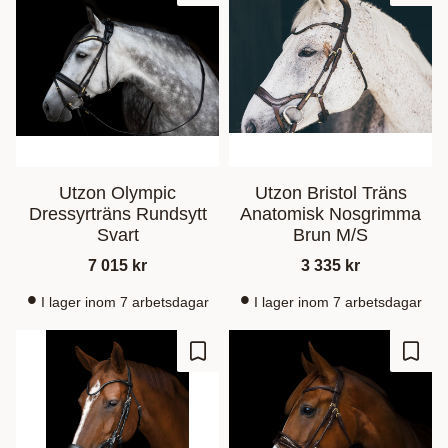
Utzon Olympic
Utzon Bristol Träns
Dressyrträns Rundsytt
Anatomisk Nosgrimma
Svart
Brun M/S
7 015
kr
3 335
kr
I lager inom 7 arbetsdagar
I lager inom 7 arbetsdagar
Lagre som favoritt
Lagre