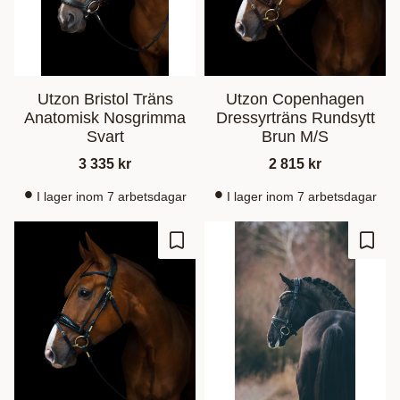
Utzon Bristol Träns
Utzon Copenhagen
Anatomisk Nosgrimma
Dressyrträns Rundsytt
Svart
Brun M/S
3 335
kr
2 815
kr
I lager inom 7 arbetsdagar
I lager inom 7 arbetsdagar
Lagre som favoritt
Lagre