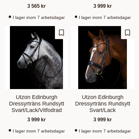
3 565
kr
3 999
kr
I lager inom 7 arbetsdagar
I lager inom 7 arbetsdagar
Lagre som favoritt
Lagre
Utzon Edinburgh
Utzon Edinburgh
Dressyrträns Rundsytt
Dressyrträns Rundsytt
Svart/Lack/Vitfodrad
Svart/Lack
3 999
kr
3 999
kr
I lager inom 7 arbetsdagar
I lager inom 7 arbetsdagar