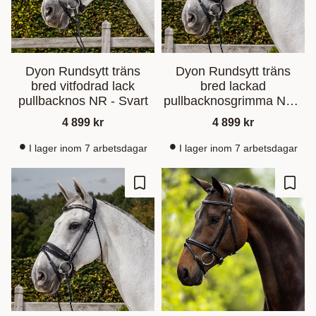
Dyon Rundsytt träns
Dyon Rundsytt träns
bred vitfodrad lack
bred lackad
pullbacknos NR - Svart
pullbacknosgrimma NR -
Svart
4 899
kr
4 899
kr
I lager inom 7 arbetsdagar
I lager inom 7 arbetsdagar
Lagre som favoritt
Lagre