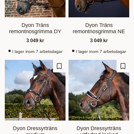
Dyon Träns
Dyon Träns
remontnosgrimma DY
remontnosgrimma NE
3 049
kr
3 049
kr
I lager inom 7 arbetsdagar
I lager inom 7 arbetsdagar
Lagre som favoritt
Lagre
Dyon Dressyrträns
Dyon Dressyrträns