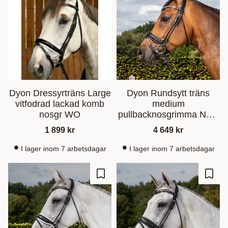
Dyon Dressyrträns Large
Dyon Rundsytt träns
vitfodrad lackad komb
medium
nosgr WO
pullbacknosgrimma NR -
Svart
1 899
kr
4 649
kr
I lager inom 7 arbetsdagar
I lager inom 7 arbetsdagar
Lagre som favoritt
Lagre