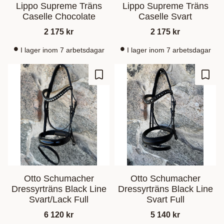
Lippo Supreme Träns
Lippo Supreme Träns
Caselle Chocolate
Caselle Svart
2 175
kr
2 175
kr
I lager inom 7 arbetsdagar
I lager inom 7 arbetsdagar
Lagre som favoritt
Lagre
Otto Schumacher
Otto Schumacher
Dressyrträns Black Line
Dressyrträns Black Line
Svart/Lack Full
Svart Full
6 120
kr
5 140
kr