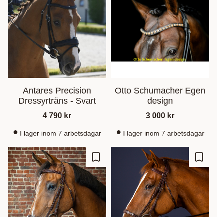
Antares Precision
Otto Schumacher Egen
Dressyrträns - Svart
design
4 790
kr
3 000
kr
I lager inom 7 arbetsdagar
I lager inom 7 arbetsdagar
Lagre som favoritt
Lagre