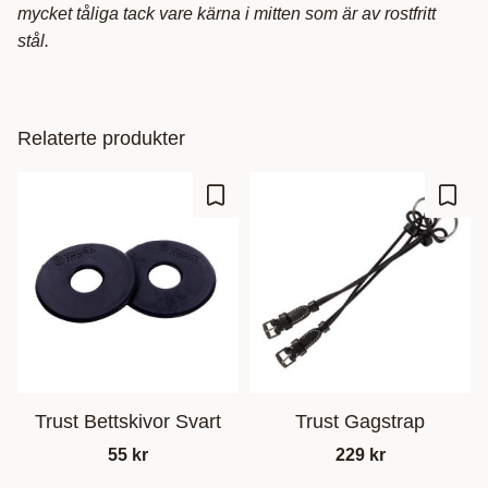
mycket tåliga tack vare kärna i mitten som är av rostfritt
stål.
Relaterte produkter
Lagre som favoritt
Lagre
Trust Bettskivor Svart
Trust Gagstrap
55
kr
229
kr