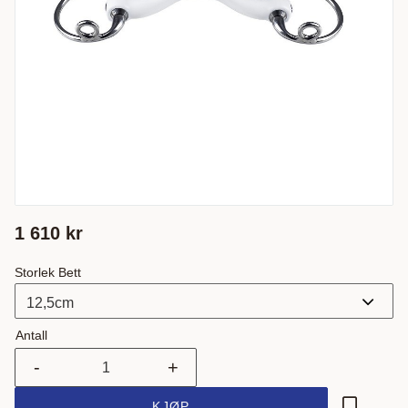
1 610
kr
Storlek Bett
Antall
-
+
KJØP