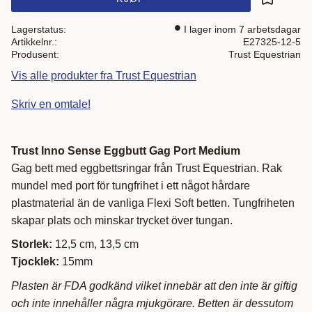
Lagre som
Lagerstatus
I lager inom 7 arbetsdagar
Artikkelnr.
E27325-12-5
Produsent
Trust Equestrian
Vis alle produkter fra Trust Equestrian
Skriv en omtale!
Trust Inno Sense Eggbutt Gag Port Medium
Gag bett med eggbettsringar från Trust Equestrian. Rak
mundel med port för tungfrihet i ett något hårdare
plastmaterial än de vanliga Flexi Soft betten. Tungfriheten
skapar plats och minskar trycket över tungan.
Storlek:
12,5 cm, 13,5 cm
Tjocklek:
15mm
Plasten är FDA godkänd vilket innebär att den inte är giftig
och inte innehåller några mjukgörare. Betten är dessutom