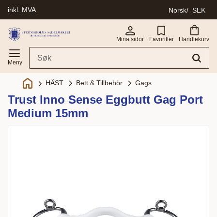
inkl. MVA
Norsk
SEK
Meny
Mina sidor
Favoritter
Handlekurv
Bett & Tillbehör
Gags
HÄST
Trust Inno Sense Eggbutt Gag Port
Medium 15mm