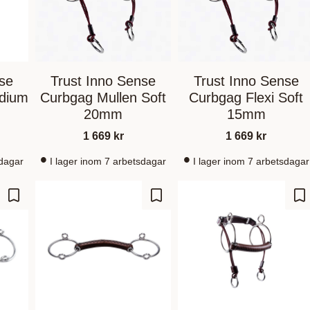
nse
Trust Inno Sense
Trust Inno Sense
dium
Curbgag Mullen Soft
Curbgag Flexi Soft
20mm
15mm
1 669
kr
1 669
kr
sdagar
I lager inom 7 arbetsdagar
I lager inom 7 arbetsdagar
Lagre som favoritt
Lagre som favoritt
La