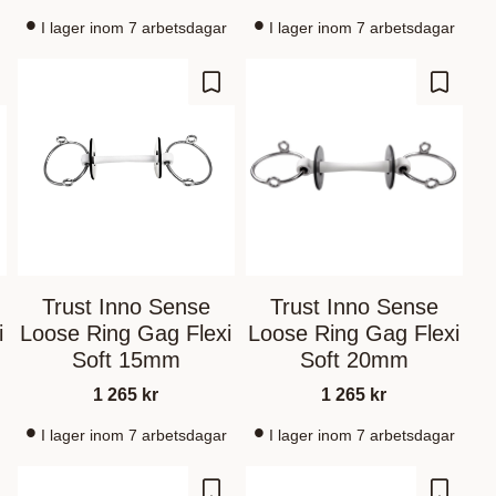
I lager inom 7 arbetsdagar
I lager inom 7 arbetsdagar
gre som favoritt
Lagre som favoritt
Lagre s
Trust Inno Sense
Trust Inno Sense
i
Loose Ring Gag Flexi
Loose Ring Gag Flexi
Soft 15mm
Soft 20mm
1 265
kr
1 265
kr
I lager inom 7 arbetsdagar
I lager inom 7 arbetsdagar