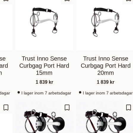
Lagre som favoritt
Lagre som favoritt
La
nse
Trust Inno Sense
Trust Inno Sense
ard
Curbgag Port Hard
Curbgag Port Hard
m
15mm
20mm
1 839
kr
1 839
kr
sdagar
I lager inom 7 arbetsdagar
I lager inom 7 arbetsdagar
Lagre som favoritt
Lagre som favoritt
La