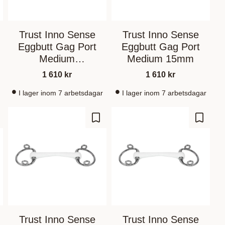
Trust Inno Sense
Trust Inno Sense
Eggbutt Gag Port
Eggbutt Gag Port
Medium
Medium 15mm
11,5cm/14mm
1 610
kr
1 610
kr
I lager inom 7 arbetsdagar
I lager inom 7 arbetsdagar
gre som favoritt
Lagre som favoritt
Lagre s
Trust Inno Sense
Trust Inno Sense