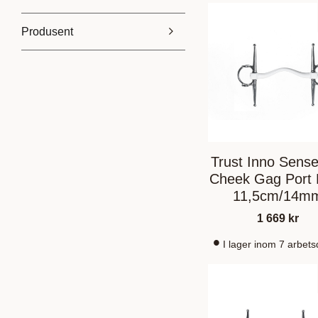
Produsent
399
2 299
BR
1
Beris
2
Bombers
2
Horse Guard
1
Vis flere
Trust Inno Sense
Cheek Gag Port 
11,5cm/14m
1 669
kr
I lager inom 7 arbet