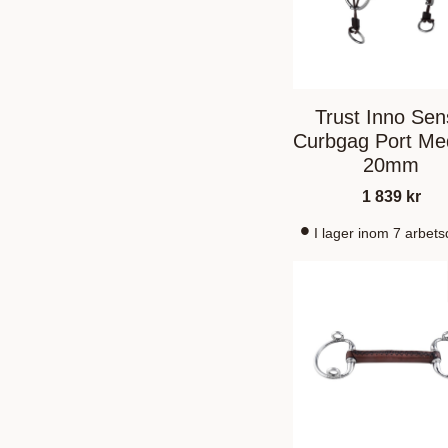
Trust Inno Se
Curbgag Port Me
20mm
1 839
kr
I lager inom 7 arbet