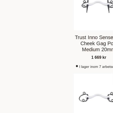
Trust Inno Sense
Cheek Gag Po
Medium 20m
1 669
kr
I lager inom 7 arbet