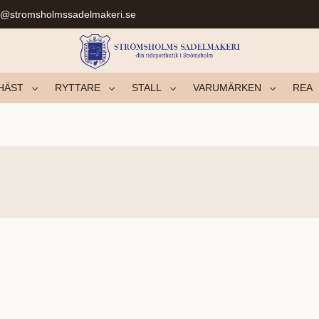
r@stromsholmssadelmakeri.se
HÄST
RYTTARE
STALL
VARUMÄRKEN
REA