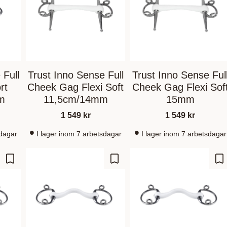
 Full
Trust Inno Sense Full
Trust Inno Sense Ful
rt
Cheek Gag Flexi Soft
Cheek Gag Flexi Sof
m
11,5cm/14mm
15mm
1 549
kr
1 549
kr
sdagar
I lager inom 7 arbetsdagar
I lager inom 7 arbetsdagar
Lagre som favoritt
Lagre som favoritt
La