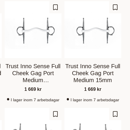
gre som favoritt
Lagre som favoritt
Lagre s
l
Trust Inno Sense Full
Trust Inno Sense Full
d
Cheek Gag Port
Cheek Gag Port
Medium
Medium 15mm
11,5cm/14mm
1 669
kr
1 669
kr
I lager inom 7 arbetsdagar
I lager inom 7 arbetsdagar
gre som favoritt
Lagre som favoritt
Lagre s