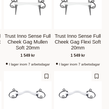
l
Trust Inno Sense Full
Trust Inno Sense Full
t
Cheek Gag Mullen
Cheek Gag Flexi Soft
Soft 20mm
20mm
1 549
kr
1 549
kr
I lager inom 7 arbetsdagar
I lager inom 7 arbetsdagar
gre som favoritt
Lagre som favoritt
Lagre s