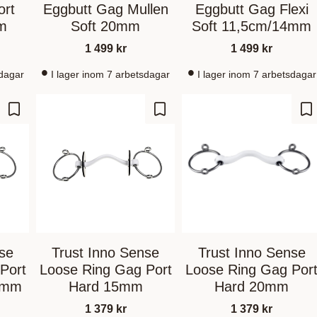
ort
Eggbutt Gag Mullen
Eggbutt Gag Flexi
m
Soft 20mm
Soft 11,5cm/14mm
1 499
kr
1 499
kr
sdagar
I lager inom 7 arbetsdagar
I lager inom 7 arbetsdagar
Lagre som favoritt
Lagre som favoritt
La
nse
Trust Inno Sense
Trust Inno Sense
Port
Loose Ring Gag Port
Loose Ring Gag Por
4mm
Hard 15mm
Hard 20mm
1 379
kr
1 379
kr