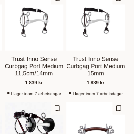
gre som favoritt
Lagre som favoritt
Lagre s
Trust Inno Sense
Trust Inno Sense
Curbgag Port Medium
Curbgag Port Medium
11,5cm/14mm
15mm
1 839
kr
1 839
kr
I lager inom 7 arbetsdagar
I lager inom 7 arbetsdagar
gre som favoritt
Lagre som favoritt
Lagre s