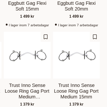
Eggbutt Gag Flexi
Eggbutt Gag Flexi
Soft 15mm
Soft 20mm
1 499
kr
1 499
kr
I lager inom 7 arbetsdagar
I lager inom 7 arbetsdagar
gre som favoritt
Lagre som favoritt
Lagre s
Trust Inno Sense
Trust Inno Sense
t
Loose Ring Gag Port
Loose Ring Gag Port
Medium
Medium 15mm
11,5cm/14mm
1 379
kr
1 379
kr