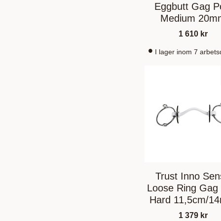
Eggbutt Gag P
Medium 20m
1 610
kr
I lager inom 7 arbet
Trust Inno Se
Loose Ring Gag 
Hard 11,5cm/1
1 379
kr