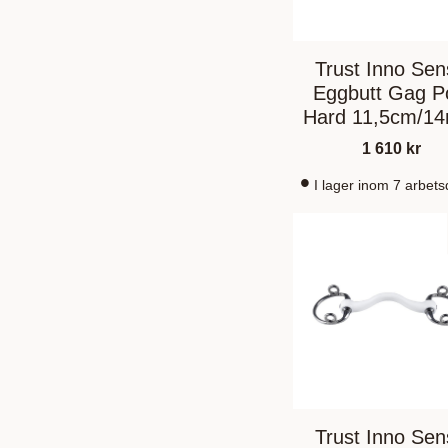
Trust Inno Se
Eggbutt Gag P
Hard 11,5cm/1
1 610
kr
I lager inom 7 arbet
Trust Inno Se