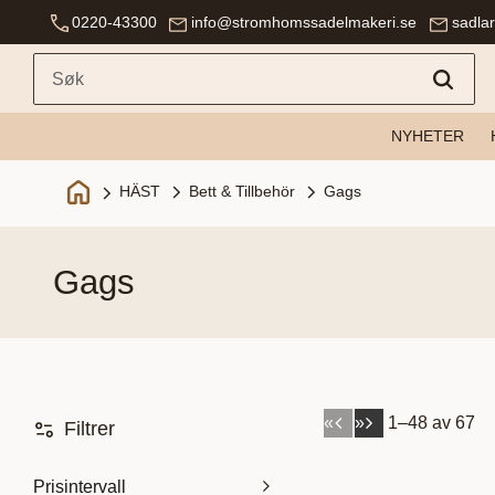
0220-43300
info@stromhomssadelmakeri.se
sadla
NYHETER
Bett & Tillbehör
Gags
HÄST
gags
«
»
1–
48
av
67
Filtrer
Prisintervall