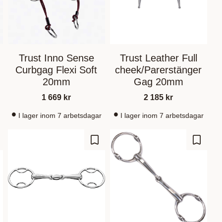
Trust Inno Sense
Trust Leather Full
Curbgag Flexi Soft
cheek/Parerstänger
20mm
Gag 20mm
1 669
kr
2 185
kr
I lager inom 7 arbetsdagar
I lager inom 7 arbetsdagar
gre som favoritt
Lagre som favoritt
Lagre s