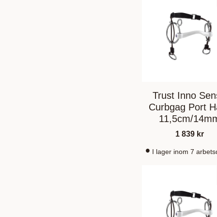
Trust Inno Se
Curbgag Port H
11,5cm/14m
1 839
kr
I lager inom 7 arbet