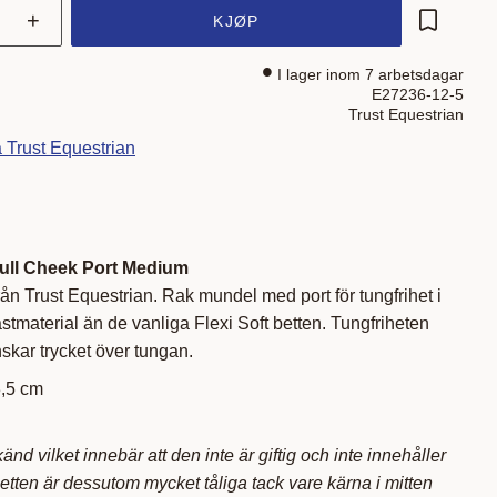
+
KJØP
Lagre som
I lager inom 7 arbetsdagar
E27236-12-5
Trust Equestrian
a Trust Equestrian
Full Cheek Port Medium
rån Trust Equestrian. Rak mundel med port för tungfrihet i
astmaterial än de vanliga Flexi Soft betten. Tungfriheten
skar trycket över tungan.
3,5 cm
d vilket innebär att den inte är giftig och inte innehåller
tten är dessutom mycket tåliga tack vare kärna i mitten