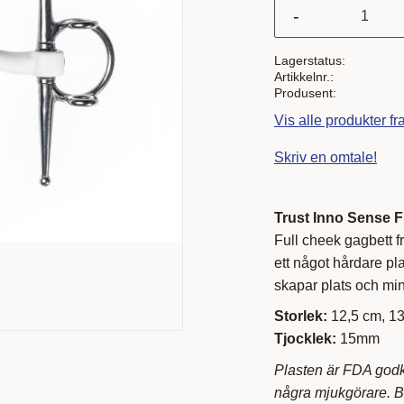
-
Lagerstatus
Artikkelnr.
Produsent
Vis alle produkter fr
Skriv en omtale!
Trust Inno Sense 
Full cheek gagbett f
ett något hårdare pl
skapar plats och min
Storlek:
12,5 cm, 1
Tjocklek:
15mm
Plasten är FDA godkän
några mjukgörare. Be