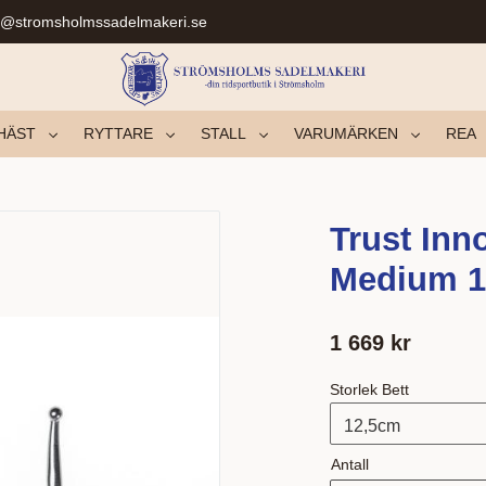
r@stromsholmssadelmakeri.se
HÄST
RYTTARE
STALL
VARUMÄRKEN
REA
Trust Inn
Medium 
1 669
kr
Storlek Bett
Antall