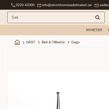
0220-43300
info@stromhomssadelmakeri.se
sadla
NYHETER
Bett & Tillbehör
Gags
HÄST