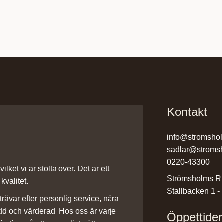
Kontakt
info@stromsho
sadlar@stroms
0220-43300
ilket vi är stolta över. Det är ett
Strömsholms Ri
kvalitet.
Stallbacken 1 -
rävar efter personlig service, nära
dd och värderad. Hos oss är varje
Öppettide