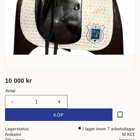
10 000
kr
Antal
-
+
KÖP
Lägg till i
Lagerstatus
I lager inom 7 arbetsdagar
Artikelnr
M.K01
Tillverkare
Amerigo