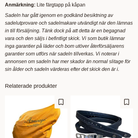
Anmärkning:
Lite färgtapp på kåpan
Sadeln har gått igenom en godkänd besiktning av
sadelutprovare och sadelmakare utvändigt när den lämnas
in till försäljning. Tänk dock på att detta är en begagnad
vara och den säljs i befintligt skick. Vi som butik lämnar
inga garantier på läder och bom utöver återförsäljarens
garantier som utförs när sadeln tillverkas. Vi noterar i
annonsen om sadeln har mer skador än normal slitage för
sin ålder och sadeln värderas efter det skick den är i.
Relaterade produkter
Lägg till i favoriter
Lägg t