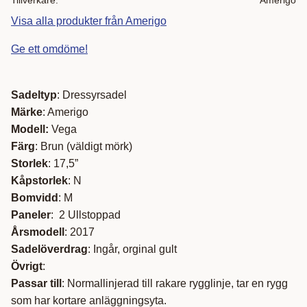
Visa alla produkter från Amerigo
Ge ett omdöme!
S
adeltyp
: Dressyrsadel
Märke
: Amerigo
Modell:
Vega
Färg
: Brun (väldigt mörk)
Storlek
: 17,5”
Kåpstorlek
: N
Bomvidd
: M
Paneler
: 2 Ullstoppad
Årsmodell
: 2017
Sadelöverdrag
: Ingår, orginal gult
Övrigt
:
Passar till
: Normallinjerad till rakare rygglinje, tar en rygg
som har kortare anläggningsyta.