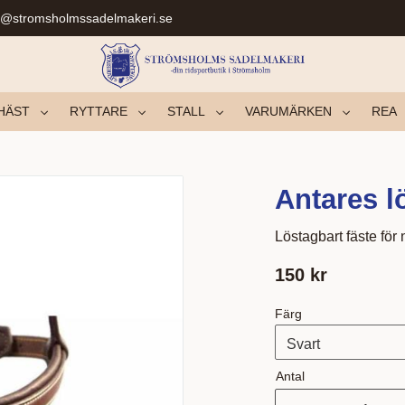
r@stromsholmssadelmakeri.se
HÄST
RYTTARE
STALL
VARUMÄRKEN
REA
Antares l
Löstagbart fäste fö
150
kr
Färg
Antal