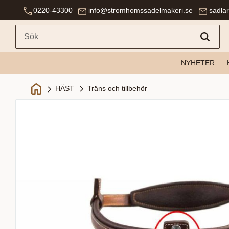
0220-43300
info@stromhomssadelmakeri.se
sadla
NYHETER
Träns och tillbehör
HÄST