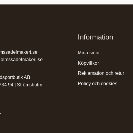
Information
mssadelmakeri.se
mina sidor
olmssadelmakeri.se
köpvillkor
reklamation och retur
dsportbutik AB
policy och cookies
 734 94 | Strömsholm
7