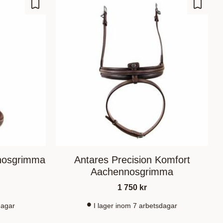
Lägg till i favoriter
Lägg til
nosgrimma
Antares Precision Komfort
Aachennosgrimma
1 750
kr
dagar
I lager inom 7 arbetsdagar