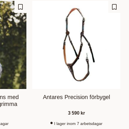
Lägg till i favoriter
Lägg til
äns med
Antares Precision förbygel
grimma
3 590
kr
dagar
I lager inom 7 arbetsdagar