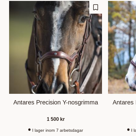
Lägg till i favoriter
Antares Precision Y-nosgrimma
Antares 
1 500
kr
I lager inom 7 arbetsdagar
I 