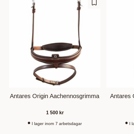
Lägg till i favoriter
Antares Origin Aachennosgrimma
Antares 
1 500
kr
I lager inom 7 arbetsdagar
I 