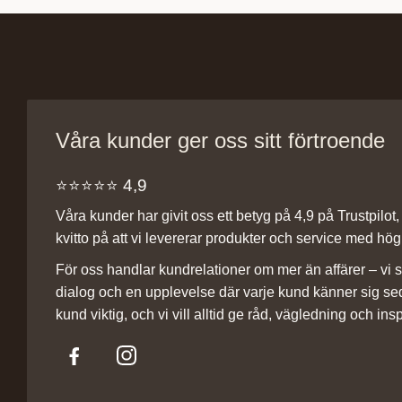
Våra kunder ger oss sitt förtroende
⭐️⭐️⭐️⭐️⭐️ 4,9
Våra kunder har givit oss ett betyg på 4,9 på Trustpilot, v
kvitto på att vi levererar produkter och service med hög 
För oss handlar kundrelationer om mer än affärer – vi st
dialog och en upplevelse där varje kund känner sig se
kund viktig, och vi vill alltid ge råd, vägledning och insp