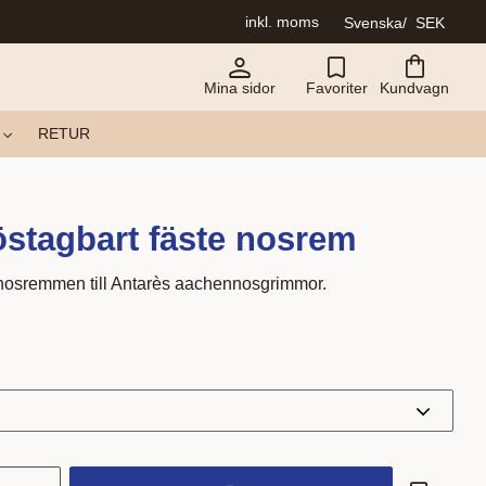
inkl. moms
Svenska
SEK
Mina sidor
Favoriter
Kundvagn
RETUR
östagbart fäste nosrem
r nosremmen till Antarès aachennosgrimmor.