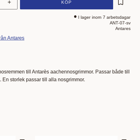
+
KÖP
Lägg till 
I lager inom 7 arbetsdagar
ANT-07-sv
Antares
från Antares
 nosremmen till Antarès aachennosgrimmor. Passar både till
 En storlek passar till alla nosgrimmor.