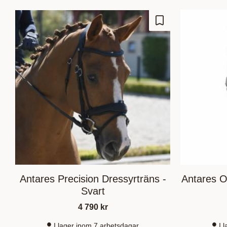
Lägg till i favoriter
Antares Precision Dressyrträns -
Antares O
Svart
4 790
kr
I lager inom 7 arbetsdagar
I 