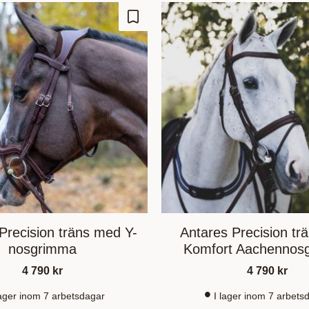
Lägg till i favoriter
Precision träns med Y-
Antares Precision tr
nosgrimma
Komfort Aachennos
4 790
kr
4 790
kr
lager inom 7 arbetsdagar
I lager inom 7 arbets