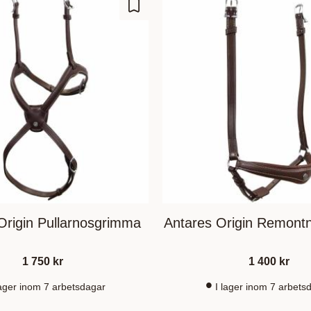
Lägg till i favoriter
Origin Pullarnosgrimma
Antares Origin Remont
1 750
kr
1 400
kr
lager inom 7 arbetsdagar
I lager inom 7 arbets