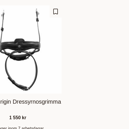
Lägg till i favoriter
rigin Dressyrnosgrimma
1 550
kr
lager inom 7 arbetsdagar