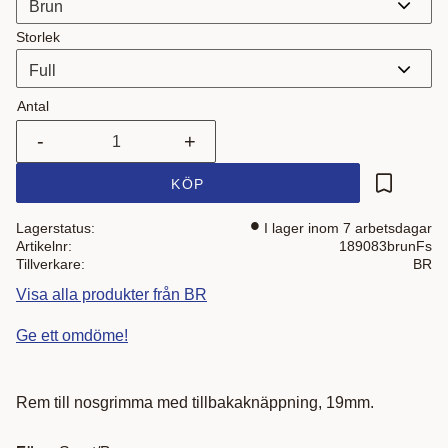
Storlek
Antal
-
+
KÖP
Lägg till i
Lagerstatus
I lager inom 7 arbetsdagar
Artikelnr
189083brunFs
Tillverkare
BR
Visa alla produkter från BR
Ge ett omdöme!
Rem till nosgrimma med tillbakaknäppning, 19mm.