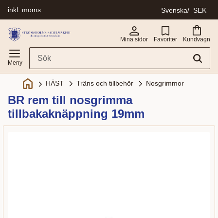
inkl. moms
Svenska
SEK
Meny
Mina sidor
Favoriter
Kundvagn
Träns och tillbehör
Nosgrimmor
HÄST
BR rem till nosgrimma
tillbakaknäppning 19mm