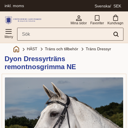
inkl. moms
Svenska
SEK
Meny
Mina sidor
Favoriter
Kundvagn
Träns och tillbehör
Träns Dressyr
HÄST
Dyon Dressyrträns
remontnosgrimma NE