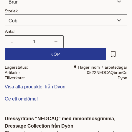
Storlek
Antal
-
+
KÖP
Lägg till i
Lagerstatus
I lager inom 7 arbetsdagar
Artikelnr
0522NEDCAQbrunCs
Tillverkare
Dyon
Visa alla produkter från Dyon
Ge ett omdöme!
Dressyrträns "NEDCAQ" med remontnosgrimma,
Dressage Collection från Dyón