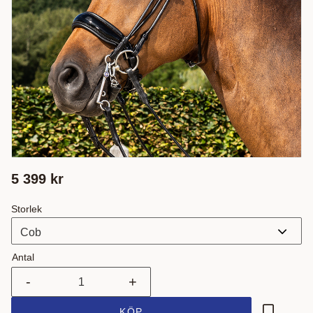
5 399
kr
Storlek
Antal
-
+
KÖP