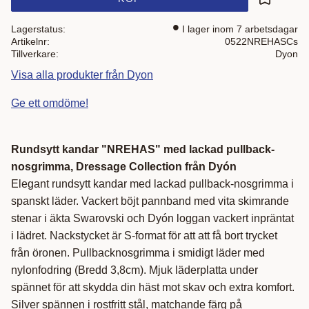
Lägg till i
Lagerstatus
I lager inom 7 arbetsdagar
Artikelnr
0522NREHASCs
Tillverkare
Dyon
Visa alla produkter från Dyon
Ge ett omdöme!
Rundsytt kandar "NREHAS" med lackad pullback-
nosgrimma, Dressage Collection från Dyón
Elegant rundsytt kandar med lackad pullback-nosgrimma i
spanskt läder. Vackert böjt pannband med vita skimrande
stenar i äkta Swarovski och Dyón loggan vackert inpräntat
i lädret. Nackstycket är S-format för att att få bort trycket
från öronen. Pullbacknosgrimma i smidigt läder med
nylonfodring (Bredd 3,8cm). Mjuk läderplatta under
spännet för att skydda din häst mot skav och extra komfort.
Silver spännen i rostfritt stål, matchande färg på