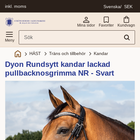
inkl. moms
Svenska
SEK
Meny
Mina sidor
Favoriter
Kundvagn
Träns och tillbehör
Kandar
HÄST
Dyon Rundsytt kandar lackad
pullbacknosgrimma NR - Svart