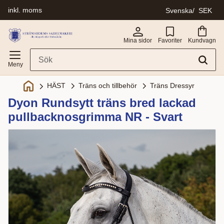
inkl. moms
Svenska
SEK
Meny
Mina sidor
Favoriter
Kundvagn
Träns och tillbehör
Träns Dressyr
HÄST
Dyon Rundsytt träns bred lackad
pullbacknosgrimma NR - Svart