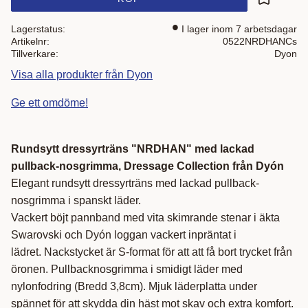
Lägg till i
Lagerstatus
I lager inom 7 arbetsdagar
Artikelnr
0522NRDHANCs
Tillverkare
Dyon
Visa alla produkter från Dyon
Ge ett omdöme!
Rundsytt dressyrträns "NRDHAN" med lackad
pullback-nosgrimma, Dressage Collection från Dyón
Elegant rundsytt dressyrträns med lackad pullback-
nosgrimma i spanskt läder.
Vackert böjt pannband med vita skimrande stenar i äkta
Swarovski och Dyón loggan vackert inpräntat i
lädret. Nackstycket är S-format för att att få bort trycket från
öronen. Pullbacknosgrimma i smidigt läder med
nylonfodring (Bredd 3,8cm). Mjuk läderplatta under
spännet för att skydda din häst mot skav och extra komfort.