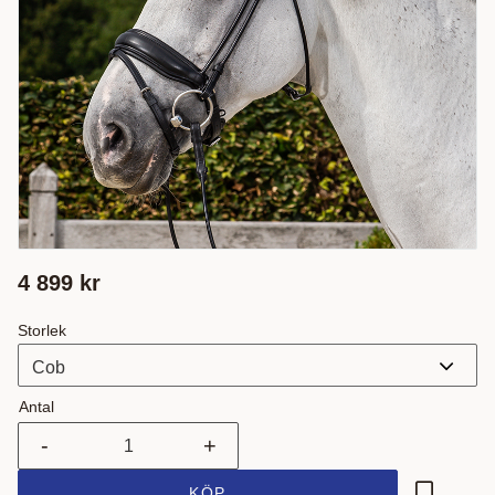
4 899
kr
Storlek
Antal
-
+
KÖP