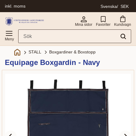
inkl. moms
Svenska
SEK
Meny
Mina sidor
Favoriter
Kundvagn
Boxgardiner & Boxstopp
STALL
Equipage Boxgardin - Navy