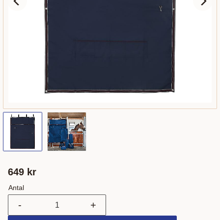
649
kr
Antal
-
+