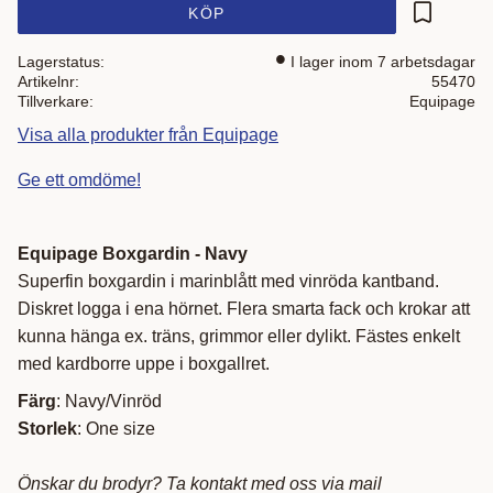
KÖP
Lägg till i
Lagerstatus
I lager inom 7 arbetsdagar
Artikelnr
55470
Tillverkare
Equipage
Visa alla produkter från Equipage
Ge ett omdöme!
Equipage Boxgardin - Navy
Superfin boxgardin i marinblått med vinröda kantband.
Diskret logga i ena hörnet. Flera smarta fack och krokar att
kunna hänga ex. träns, grimmor eller dylikt. Fästes enkelt
med kardborre uppe i boxgallret.
Färg
: Navy/Vinröd
Storlek
: One size
Önskar du brodyr? Ta kontakt med oss via mail