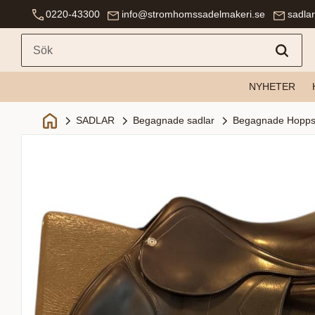
0220-43300
info@stromhomssadelmakeri.se
sadla
NYHETER
SADLAR
Begagnade sadlar
Begagnade Hopps