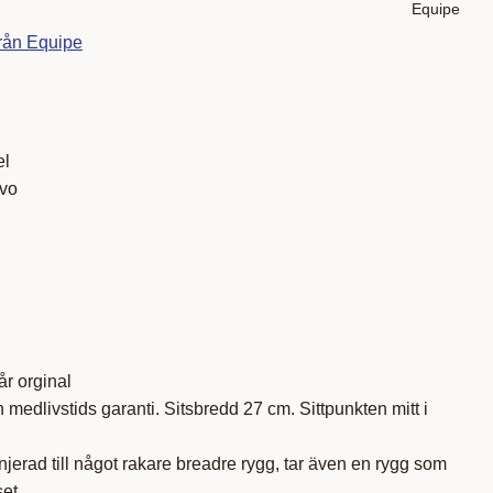
Equipe
från Equipe
el
Evo
går orginal
 medlivstids garanti. Sitsbredd 27 cm. Sittpunkten mitt i
njerad till något rakare breadre rygg, tar även en rygg som
set.