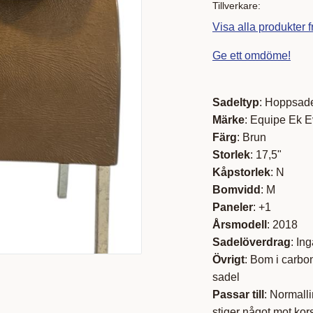
Tillverkare
Visa alla produkter 
Ge ett omdöme!
S
adeltyp
: Hopp
sad
Märke
: Equipe Ek 
Färg
: Brun
Storlek
: 17,5"
Kåpstorlek
: N
Bomvidd
: M
Paneler
: +1
Årsmodell
: 2018
Sadelöverdrag
: In
Övrigt
: Bom i carbon
sadel
Passar till
: Normalli
stiger något mot kor