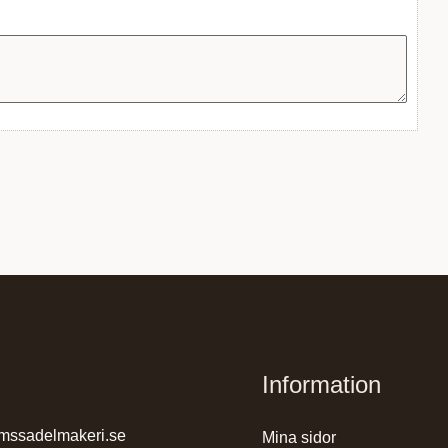
Information
mssadelmakeri.se
mina sidor