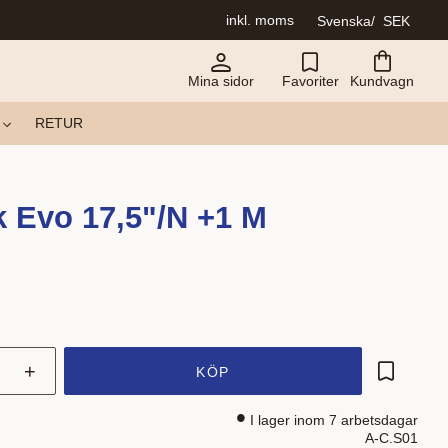
inkl. moms
Svenska
SEK
Mina sidor
Favoriter
Kundvagn
RETUR
 Evo 17,5"/N +1 M
+
KÖP
Lägg till 
I lager inom 7 arbetsdagar
A-C.S01