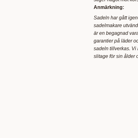
Anmärkning:
Sadeln har gått ige
sadelmakare utvändig
är en begagnad vara 
garantier på läder o
sadeln tillverkas. V
slitage för sin ålder