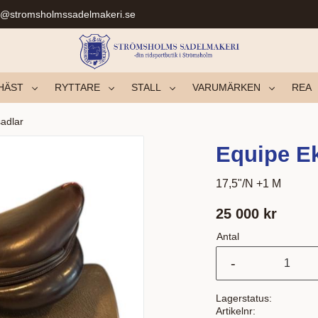
r@stromsholmssadelmakeri.se
HÄST
RYTTARE
STALL
VARUMÄRKEN
REA
adlar
Equipe Ek
17,5"/N +1 M
25 000
kr
Antal
-
Lagerstatus
Artikelnr