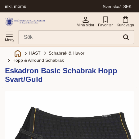
inkl. moms
Svenska
SEK
Meny
Mina sidor
Favoriter
Kundvagn
Schabrak & Huvor
HÄST
Hopp & Allround Schabrak
Eskadron Basic Schabrak Hopp
Svart/Guld