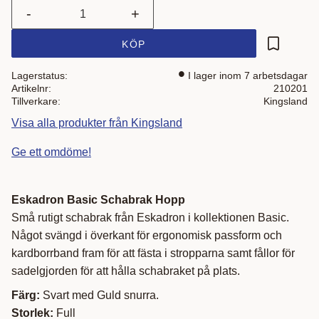
-
+
KÖP
Lägg till i
Lagerstatus
I lager inom 7 arbetsdagar
Artikelnr
210201
Tillverkare
Kingsland
Visa alla produkter från Kingsland
Ge ett omdöme!
Eskadron Basic Schabrak Hopp
Små rutigt schabrak från Eskadron i kollektionen Basic.
Något svängd i överkant för ergonomisk passform och
kardborrband fram för att fästa i stropparna samt fållor för
sadelgjorden för att hålla schabraket på plats.
Färg:
Svart med Guld snurra.
Storlek:
Full