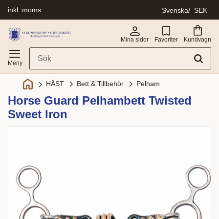
inkl. moms
Svenska
SEK
Meny
Mina sidor
Favoriter
Kundvagn
Bett & Tillbehör
Pelham
HÄST
Horse Guard Pelhambett Twisted
Sweet Iron