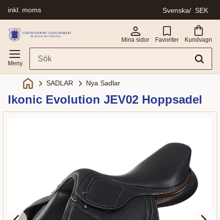
inkl. moms
Svenska
SEK
Meny
Mina sidor
Favoriter
Kundvagn
SADLAR
Nya Sadlar
Ikonic Evolution JEV02 Hoppsadel