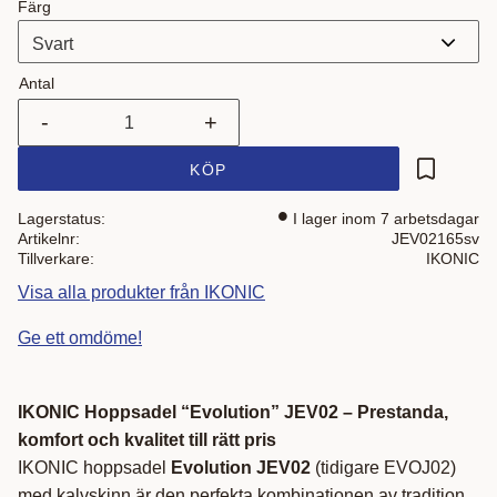
Färg
Antal
-
+
KÖP
Lägg till i
Lagerstatus
I lager inom 7 arbetsdagar
Artikelnr
JEV02165sv
Tillverkare
IKONIC
Visa alla produkter från IKONIC
Ge ett omdöme!
IKONIC Hoppsadel “Evolution” JEV02 – Prestanda,
komfort och kvalitet till rätt pris
IKONIC hoppsadel
Evolution JEV02
(tidigare EVOJ02)
med kalvskinn är den perfekta kombinationen av tradition