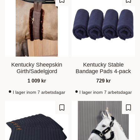
Lägg till i favoriter
Lägg t
Kentucky Sheepskin
Kentucky Stable
Girth/Sadelgjord
Bandage Pads 4-pack
1 009
kr
729
kr
I lager inom 7 arbetsdagar
I lager inom 7 arbetsdagar
Lägg till i favoriter
Lägg t