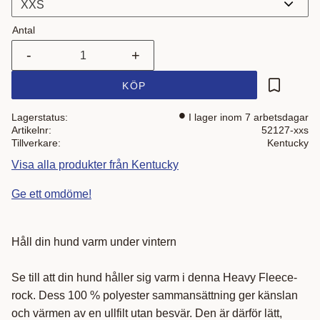
Antal
-
+
KÖP
Lägg till i
Lagerstatus
I lager inom 7 arbetsdagar
Artikelnr
52127-xxs
Tillverkare
Kentucky
Visa alla produkter från Kentucky
Ge ett omdöme!
Håll din hund varm under vintern
Se till att din hund håller sig varm i denna Heavy Fleece-
rock. Dess 100 % polyester sammansättning ger känslan
och värmen av en ullfilt utan besvär. Den är därför lätt,