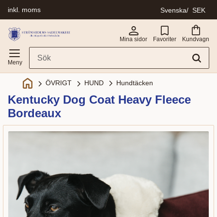
inkl. moms
Svenska
SEK
Meny
Mina sidor
Favoriter
Kundvagn
Hundtäcken
ÖVRIGT
HUND
Kentucky Dog Coat Heavy Fleece
Bordeaux