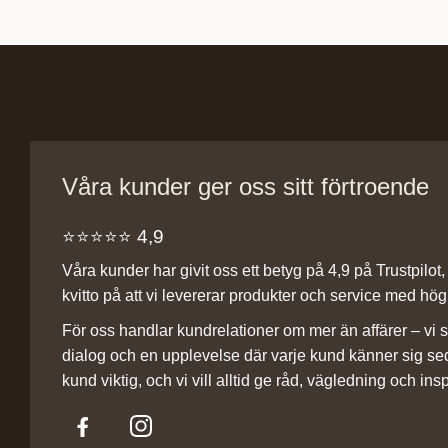
Våra kunder ger oss sitt förtroende
⭐️⭐️⭐️⭐️⭐️ 4,9
Våra kunder har givit oss ett betyg på 4,9 på Trustpilot, v
kvitto på att vi levererar produkter och service med hög 
För oss handlar kundrelationer om mer än affärer – vi st
dialog och en upplevelse där varje kund känner sig se
kund viktig, och vi vill alltid ge råd, vägledning och insp