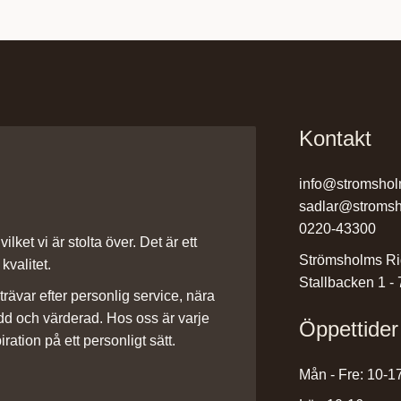
Kontakt
info@stromshol
sadlar@stromsh
0220-43300
ilket vi är stolta över. Det är ett
Strömsholms Ri
kvalitet.
Stallbacken 1 -
rävar efter personlig service, nära
dd och värderad. Hos oss är varje
Öppettider
iration på ett personligt sätt.
Mån - Fre: 10-1