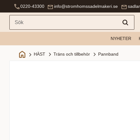
0220-43300
info@stromhomssadelmakeri.se
sadla
NYHETER
Träns och tillbehör
Pannband
HÄST