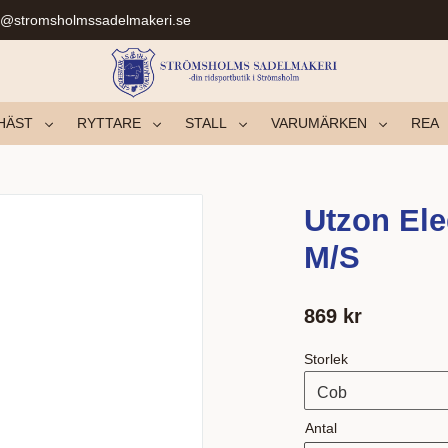
r@stromsholmssadelmakeri.se
HÄST
RYTTARE
STALL
VARUMÄRKEN
REA
Utzon El
M/S
869
kr
Storlek
Antal