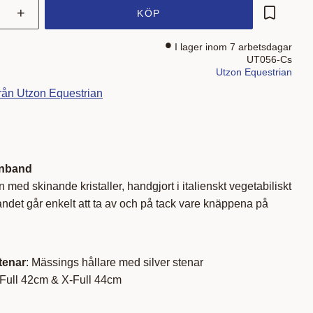
+
KÖP
Lägg till 
I lager inom 7 arbetsdagar
UT056-Cs
Utzon Equestrian
från Utzon Equestrian
nnband
med skinande kristaller, handgjort i italienskt vegetabiliskt
ndet går enkelt att ta av och på tack vare knäppena på
tenar
: Mässings hållare med silver stenar
 Full 42cm & X-Full 44cm