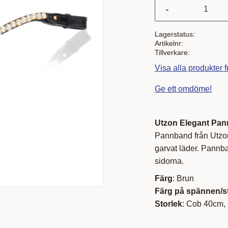
-
Lagerstatus
Artikelnr
Tillverkare
Visa alla produkter 
Ge ett omdöme!
Utzon Elegant Pa
Pannband från Utzon 
garvat läder. Pannba
sidorna.
Färg
: Brun
Färg på spännen/s
Storlek
: Cob 40cm,