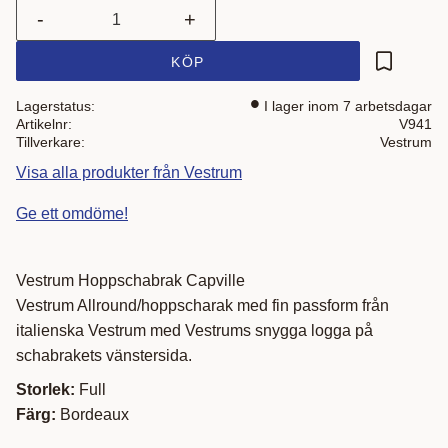
-
+
KÖP
Lägg till i
Lagerstatus
I lager inom 7 arbetsdagar
Artikelnr
V941
Tillverkare
Vestrum
Visa alla produkter från Vestrum
Ge ett omdöme!
Vestrum Hoppschabrak Capville
Vestrum Allround/hoppscharak med fin passform från
italienska Vestrum med Vestrums snygga logga på
schabrakets vänstersida.
Storlek:
Full
Färg:
Bordeaux