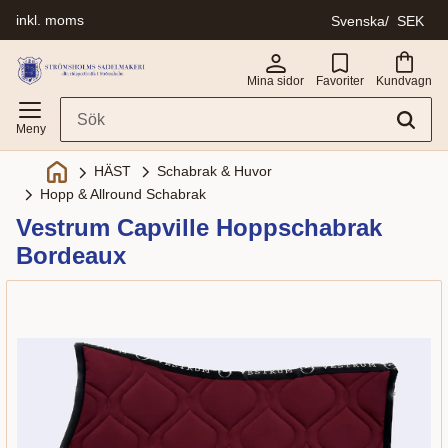
inkl. moms
Svenska
SEK
Meny
Mina sidor
Favoriter
Kundvagn
Schabrak & Huvor
HÄST
Hopp & Allround Schabrak
Vestrum Capville Hoppschabrak
Bordeaux