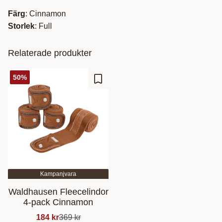
Färg
: Cinnamon
Storlek
: Full
Relaterade produkter
50
%
Lägg till i favoriter
Kampanjvara
Waldhausen Fleecelindor
4-pack Cinnamon
184
kr
369
kr