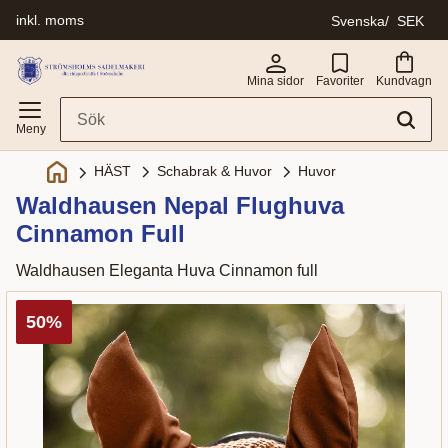
inkl. moms
Svenska
SEK
Meny
Mina sidor
Favoriter
Kundvagn
Schabrak & Huvor
Huvor
HÄST
Waldhausen Nepal Flughuva
Cinnamon Full
Waldhausen Eleganta Huva Cinnamon full
50
%