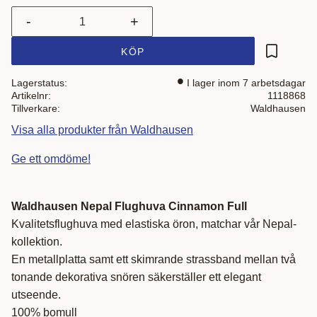
-
+
KÖP
Lägg till i
Lagerstatus
I lager inom 7 arbetsdagar
Artikelnr
1118868
Tillverkare
Waldhausen
Visa alla produkter från Waldhausen
Ge ett omdöme!
Waldhausen Nepal Flughuva Cinnamon Full
Kvalitetsflughuva med elastiska öron, matchar vår Nepal-
kollektion.
En metallplatta samt ett skimrande strassband mellan två
tonande dekorativa snören säkerställer ett elegant
utseende.
100% bomull