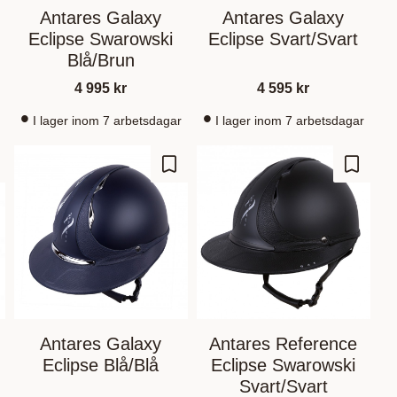
Antares Galaxy
Antares Galaxy
Eclipse Swarowski
Eclipse Svart/Svart
Blå/Brun
4 995
kr
4 595
kr
I lager inom 7 arbetsdagar
I lager inom 7 arbetsdagar
gg till i favoriter
Lägg till i favoriter
Lägg til
Antares Galaxy
Antares Reference
Eclipse Blå/Blå
Eclipse Swarowski
Svart/Svart