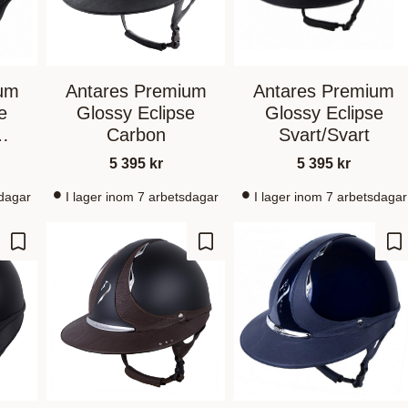
ium
Antares Premium
Antares Premium
e
Glossy Eclipse
Glossy Eclipse
Carbon
Svart/Svart
5 395
kr
5 395
kr
sdagar
I lager inom 7 arbetsdagar
I lager inom 7 arbetsdagar
Lägg till i favoriter
Lägg till i favoriter
Lä