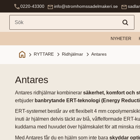
0220-43300
info@stromhomssadelmakeri.se
sadla
NYHETER
Ridhjälmar
Antares
RYTTARE
antares
Antares ridhjälmar kombinerar
säkerhet, komfort och st
erbjuder
banbrytande ERT-teknologi (Energy Reduct
ERT-systemet består av ett flexibelt 4 mm copolymerskikt
inuti är hjälmen delvis täckt av blå, våffelformade ERT-ku
kuddarna med huvudet över hjälmskalet för att minska ri
Med Antares får du en hjälm som inte bara
skyddar opti