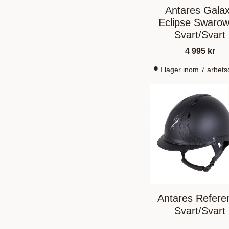
Antares Gala
Eclipse Swarow
Svart/Svart
4 995
kr
I lager inom 7 arbet
Antares Refere
Svart/Svart