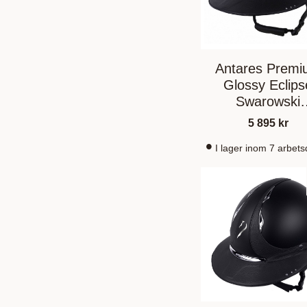
Antares Prem
Glossy Eclips
Swarowski
Svart/Svart
5 895
kr
I lager inom 7 arbet