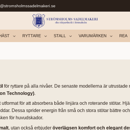
r@stromsholmssadelmakeri.se
HÄST
RYTTARE
STALL
VARUMÄRKEN
REA
il
för ryttare på alla nivåer. De senaste modellerna är utrusta
ion Technology)
.
 utformat för att absorbera både linjära och roterande stötar. 
ddar. Dessa sprider energin från små och stora stötar bättre och 
sken för huvudskador.
malt
, utan också erbjuder
överlägsen komfort och elegant de