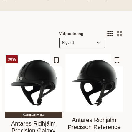
Välj sortering
Välj
30
%
gg till i favoriter
Lägg till i favoriter
Lägg til
Kampanjvara
Antares Ridhjälm
Antares Ridhjälm
Precision Reference
Precision Galaxy