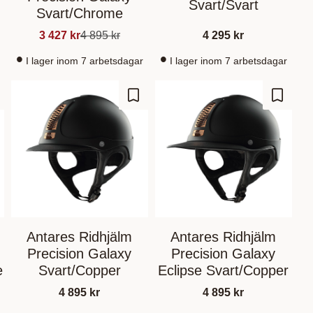
Svart/Svart
Svart/Chrome
3 427
kr
4 895
kr
4 295
kr
I lager inom 7 arbetsdagar
I lager inom 7 arbetsdagar
gg till i favoriter
Lägg till i favoriter
Lägg til
Antares Ridhjälm
Antares Ridhjälm
Precision Galaxy
Precision Galaxy
e
Svart/Copper
Eclipse Svart/Copper
4 895
kr
4 895
kr