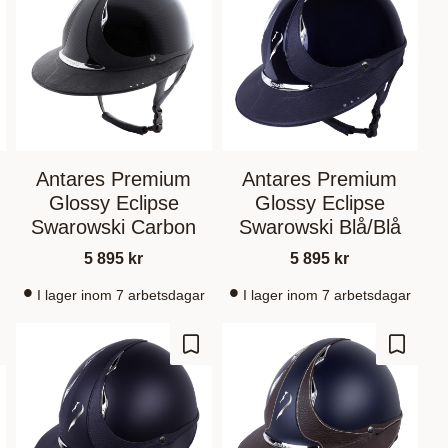
Antares Premium
Antares Premium
Glossy Eclipse
Glossy Eclipse
Swarowski Carbon
Swarowski Blå/Blå
5 895
kr
5 895
kr
I lager inom 7 arbetsdagar
I lager inom 7 arbetsdagar
gg till i favoriter
Lägg till i favoriter
Lägg til