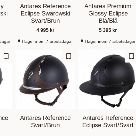
xy
Antares Reference
Antares Premium
ski
Eclipse Swarowski
Glossy Eclipse
Svart/Brun
Blå/Blå
4 995
kr
5 395
kr
sdagar
I lager inom 7 arbetsdagar
I lager inom 7 arbetsdagar
Lägg till i favoriter
Lägg till i favoriter
Lä
nce
Antares Reference
Antares Reference
Svart/Brun
Eclipse Svart/Svart