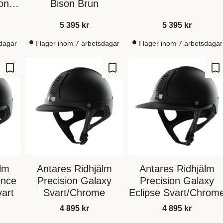
on
Bison Brun
5 395
kr
5 395
kr
sdagar
I lager inom 7 arbetsdagar
I lager inom 7 arbetsdagar
Lägg till i favoriter
Lägg till i favoriter
Lä
lm
Antares Ridhjälm
Antares Ridhjälm
ence
Precision Galaxy
Precision Galaxy
vart
Svart/Chrome
Eclipse Svart/Chrom
4 895
kr
4 895
kr