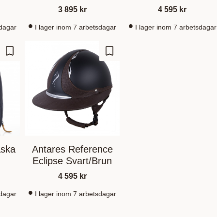
3 895
kr
4 595
kr
sdagar
I lager inom 7 arbetsdagar
I lager inom 7 arbetsdagar
Lägg till i favoriter
Lägg till i favoriter
äska
Antares Reference
Eclipse Svart/Brun
4 595
kr
sdagar
I lager inom 7 arbetsdagar