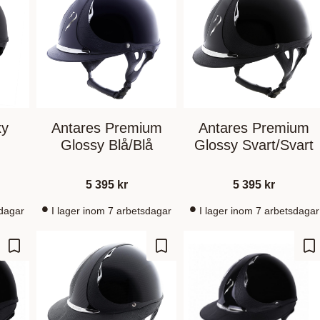
xy
Antares Premium
Antares Premium
Glossy Blå/Blå
Glossy Svart/Svart
5 395
kr
5 395
kr
sdagar
I lager inom 7 arbetsdagar
I lager inom 7 arbetsdagar
Lägg till i favoriter
Lägg till i favoriter
Lä