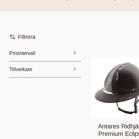
Filtrera
Prisintervall
Tillverkare
225
12 195
Antares
37
Antares Ridhjä
Premium Eclip