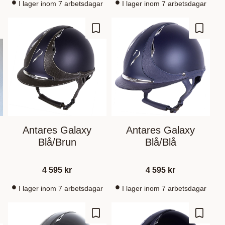
I lager inom 7 arbetsdagar
I lager inom 7 arbetsdagar
gg till i favoriter
Lägg till i favoriter
Lägg til
Antares Galaxy
Antares Galaxy
Blå/Brun
Blå/Blå
4 595
kr
4 595
kr
I lager inom 7 arbetsdagar
I lager inom 7 arbetsdagar
gg till i favoriter
Lägg till i favoriter
Lägg til