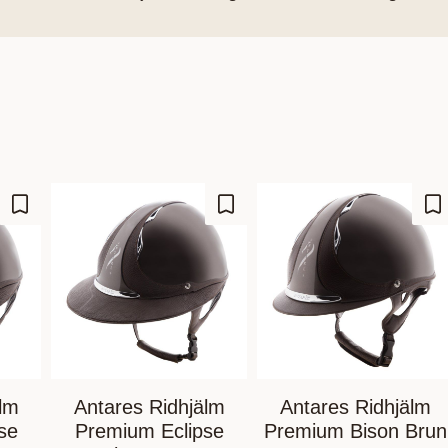
Lägg till i favoriter
Lägg till i favoriter
Lä
lm
Antares Ridhjälm
Antares Ridhjälm
se
Premium Eclipse
Premium Bison Brun