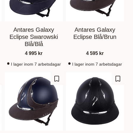
Antares Galaxy
Antares Galaxy
Eclipse Swarowski
Eclipse Blå/Brun
Blå/Blå
4 995
kr
4 595
kr
I lager inom 7 arbetsdagar
I lager inom 7 arbetsdagar
gg till i favoriter
Lägg till i favoriter
Lägg til