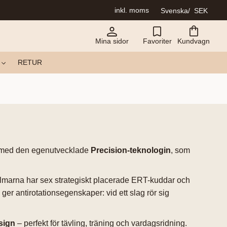
inkl. moms
Svenska
SEK
Mina sidor
Favoriter
Kundvagn
RETUR
de med den egenutvecklade
Precision-teknologin
, som
Hjälmarna har sex strategiskt placerade ERT-kuddar och
ger antirotationsegenskaper: vid ett slag rör sig
sign
– perfekt för tävling, träning och vardagsridning.