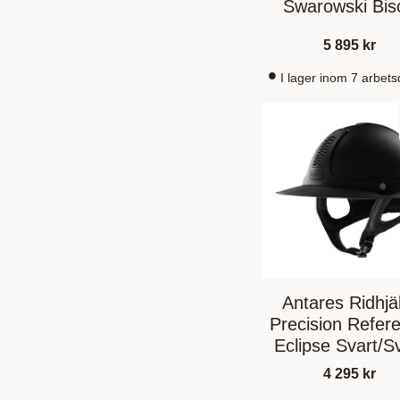
Swarowski Bis
Brun
5 895
kr
I lager inom 7 arbet
Antares Ridhjä
Precision Refer
Eclipse Svart/S
4 295
kr