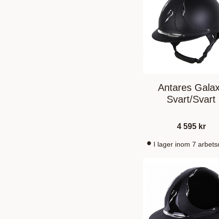
Antares Gala
Svart/Svart
4 595
kr
I lager inom 7 arbet