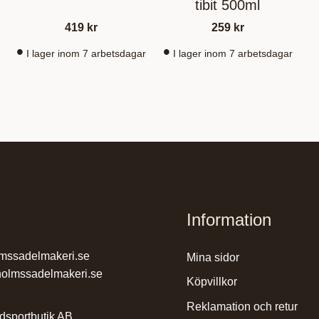
tibit 500ml
419
kr
259
kr
I lager inom 7 arbetsdagar
I lager inom 7 arbetsdagar
Information
mssadelmakeri.se
mina sidor
olmssadelmakeri.se
köpvillkor
reklamation och retur
dsportbutik AB