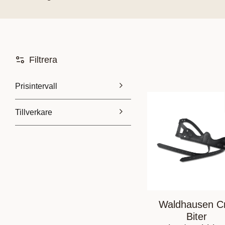
Filtrera
Prisintervall
Tillverkare
169
799
Ekol
1
Lincoln
1
Premiere
1
Shires
1
Visa fler
Waldhausen Cr
Biter