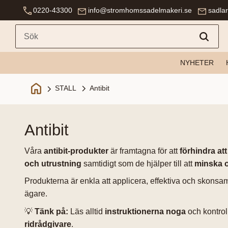
0220-43300
info@stromhomssadelmakeri.se
sadla
NYHETER
Antibit
STALL
antibit
Våra
antibit-produkter
är framtagna för att
förhindra att
och utrustning
samtidigt som de hjälper till att
minska 
Produkterna är enkla att applicera, effektiva och skons
ägare.
💡
Tänk på:
Läs alltid
instruktionerna noga
och kontrol
ridrådgivare
.