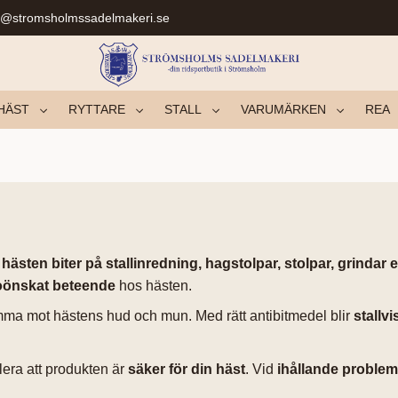
r@stromsholmssadelmakeri.se
HÄST
RYTTARE
STALL
VARUMÄRKEN
REA
 hästen biter på stallinredning, hagstolpar, stolpar, grindar e
oönskat beteende
hos hästen.
amma mot hästens hud och mun. Med rätt antibitmedel blir
stallv
lera att produkten är
säker för din häst
. Vid
ihållande proble