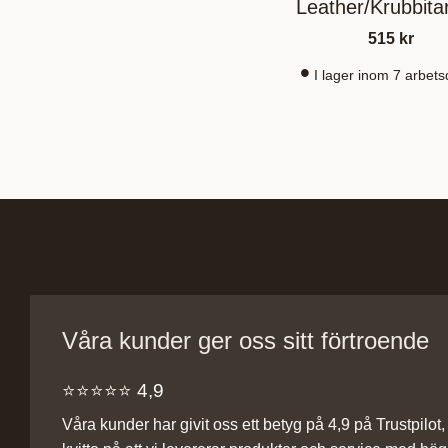
Leather/Krubbit
Full Svart
515
kr
I lager inom 7 arbet
Våra kunder ger oss sitt förtroende
⭐️⭐️⭐️⭐️⭐️ 4,9
Våra kunder har givit oss ett betyg på 4,9 på Trustpilot, v