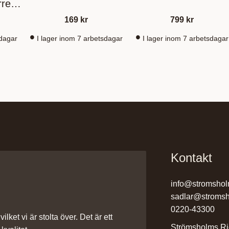
arrem
169
kr
799
kr
sdagar
I lager inom 7 arbetsdagar
I lager inom 7 arbetsdagar
Kontakt
info@stromshol
sadlar@stromsh
0220-43300
ilket vi är stolta över. Det är ett
Strömsholms Ri