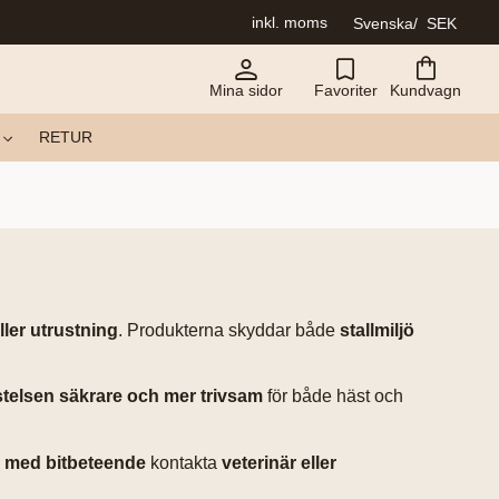
inkl. moms
Svenska
SEK
Mina sidor
Favoriter
Kundvagn
RETUR
ller utrustning
. Produkterna skyddar både
stallmiljö
istelsen säkrare och mer trivsam
för både häst och
m med bitbeteende
kontakta
veterinär eller