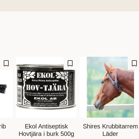
Lägg till i favoriter
Lägg till i favoriter
Lä
ib
Ekol Antiseptisk
Shires Krubbitarrem
Hovtjära i burk 500g
Läder