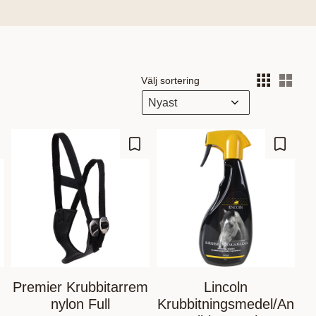
Välj sortering
Välj
gg till i favoriter
Lägg till i favoriter
Lägg til
Premier Krubbitarrem
Lincoln
nylon Full
Krubbitningsmedel/An