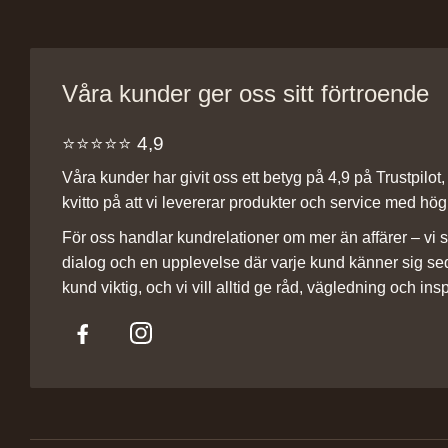
Våra kunder ger oss sitt förtroende
⭐️⭐️⭐️⭐️⭐️ 4,9
Våra kunder har givit oss ett betyg på 4,9 på Trustpilot, v
kvitto på att vi levererar produkter och service med hög 
För oss handlar kundrelationer om mer än affärer – vi st
dialog och en upplevelse där varje kund känner sig se
kund viktig, och vi vill alltid ge råd, vägledning och insp