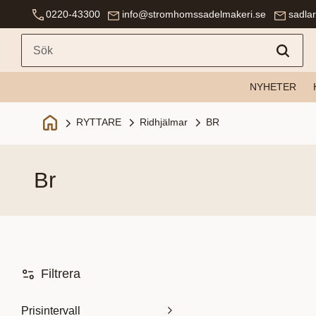
0220-43300
info@stromhomssadelmakeri.se
sadla
NYHETER
Ridhjälmar
BR
RYTTARE
br
Filtrera
Prisintervall