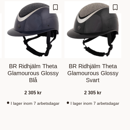
gg till i favoriter
Lägg till i favoriter
Lägg til
BR Ridhjälm Theta
BR Ridhjälm Theta
Glamourous Glossy
Glamourous Glossy
Blå
Svart
2 305
kr
2 305
kr
I lager inom 7 arbetsdagar
I lager inom 7 arbetsdagar