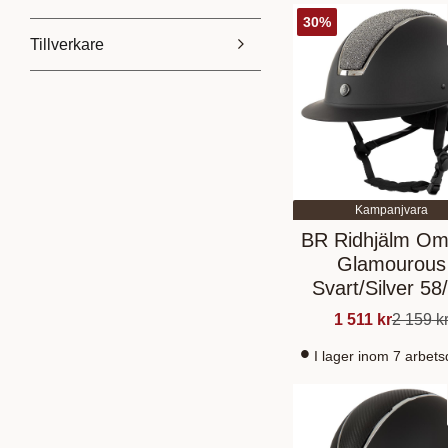
30
%
Tillverkare
1 495
2 305
BR
7
Kampanjvara
BR Ridhjälm O
Glamourous
Svart/Silver 58
1 511
kr
2 159
k
I lager inom 7 arbet