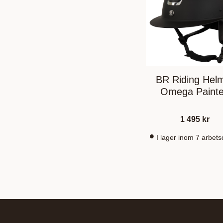
BR Riding Hel
Omega Paint
1 495
kr
I lager inom 7 arbet