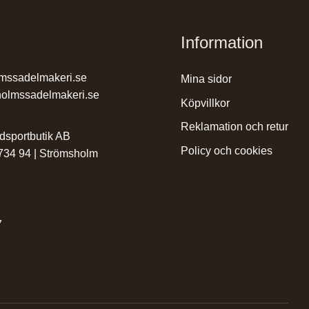
Information
mssadelmakeri.se
mina sidor
olmssadelmakeri.se
köpvillkor
reklamation och retur
dsportbutik AB
policy och cookies
 734 94 | Strömsholm
7