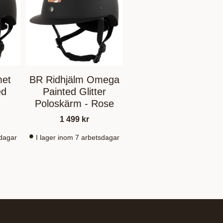
met
BR Ridhjälm Omega
ed
Painted Glitter
Poloskärm - Rose
1 499
kr
sdagar
I lager inom 7 arbetsdagar