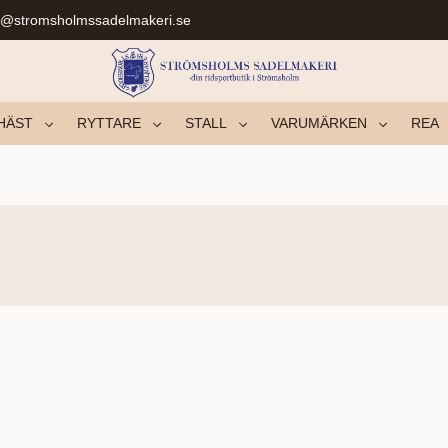
r@stromsholmssadelmakeri.se
HÄST
RYTTARE
STALL
VARUMÄRKEN
REA