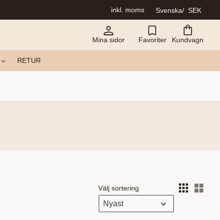
inkl. moms
Svenska
SEK
Mina sidor
Favoriter
Kundvagn
RETUR
Välj sortering
Välj