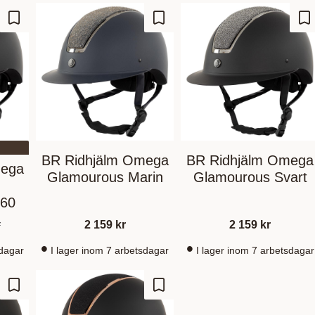
Lägg till i favoriter
Lägg till i favoriter
Lä
BR Ridhjälm Omega
BR Ridhjälm Omega
mega
Glamourous Marin
Glamourous Svart
/60
r
2 159
kr
2 159
kr
sdagar
I lager inom 7 arbetsdagar
I lager inom 7 arbetsdagar
Lägg till i favoriter
Lägg till i favoriter