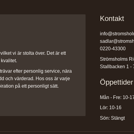
Kontakt
info@stromshol
sadlar@stromsh
0220-43300
ilket vi är stolta över. Det är ett
Strömsholms Ri
kvalitet.
Stallbacken 1 -
rävar efter personlig service, nära
dd och värderad. Hos oss är varje
Öppettider
iration på ett personligt sätt.
Mån - Fre: 10-1
Lör: 10-16
Sön: Stängt