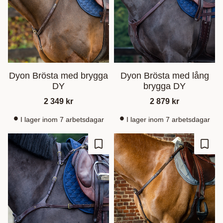
Dyon Brösta med brygga
Dyon Brösta med lång
DY
brygga DY
2 349
kr
2 879
kr
I lager inom 7 arbetsdagar
I lager inom 7 arbetsdagar
Lägg till i favoriter
Lägg t