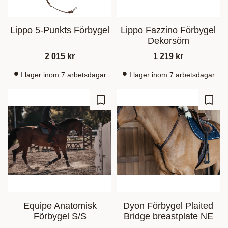
Lippo 5-Punkts Förbygel
Lippo Fazzino Förbygel
Dekorsöm
2 015
kr
1 219
kr
I lager inom 7 arbetsdagar
I lager inom 7 arbetsdagar
Lägg till i favoriter
Lägg t
Equipe Anatomisk
Dyon Förbygel Plaited
Förbygel S/S
Bridge breastplate NE