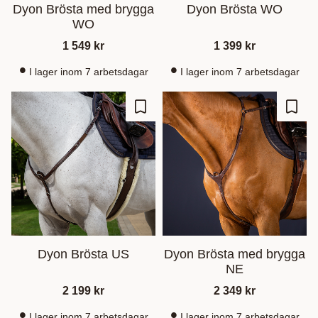
Dyon Brösta med brygga
Dyon Brösta WO
WO
1 549
kr
1 399
kr
I lager inom 7 arbetsdagar
I lager inom 7 arbetsdagar
Lägg till i favoriter
Lägg t
Dyon Brösta US
Dyon Brösta med brygga
NE
2 199
kr
2 349
kr
I lager inom 7 arbetsdagar
I lager inom 7 arbetsdagar