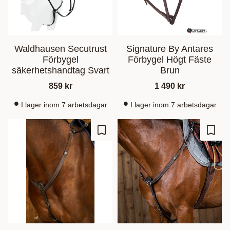
Waldhausen Secutrust
Signature By Antares
Förbygel
Förbygel Högt Fäste
säkerhetshandtag Svart
Brun
859
kr
1 490
kr
I lager inom 7 arbetsdagar
I lager inom 7 arbetsdagar
Lägg till i favoriter
Lägg t