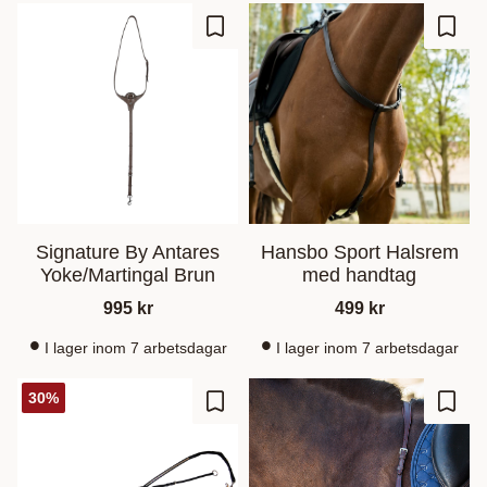
Lägg till i favoriter
Lägg t
Signature By Antares
Hansbo Sport Halsrem
Yoke/Martingal Brun
med handtag
995
kr
499
kr
I lager inom 7 arbetsdagar
I lager inom 7 arbetsdagar
30
%
Lägg till i favoriter
Lägg t