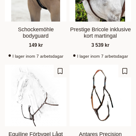
Schockemöhle
Prestige Bricole inklusive
bodyguard
kort martingal
149
kr
3 539
kr
I lager inom 7 arbetsdagar
I lager inom 7 arbetsdagar
Lägg till i favoriter
Lägg t
Equiline Förbygel Lågt
Antares Precision