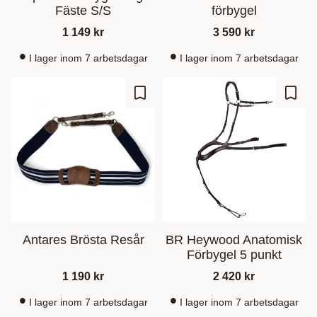
Fäste S/S
förbygel
1 149
kr
3 590
kr
I lager inom 7 arbetsdagar
I lager inom 7 arbetsdagar
Lägg till i favoriter
Lägg t
Antares Brösta Resår
BR Heywood Anatomisk
Förbygel 5 punkt
1 190
kr
2 420
kr
I lager inom 7 arbetsdagar
I lager inom 7 arbetsdagar