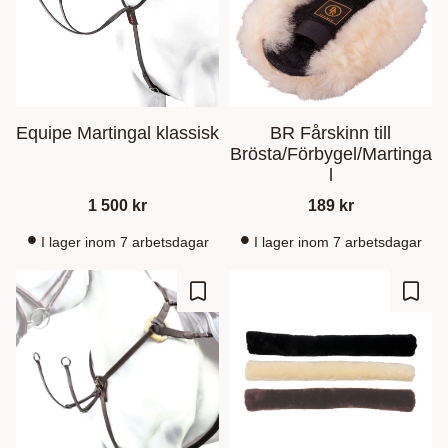
Equipe Martingal klassisk
BR Fårskinn till
Brösta/Förbygel/Martinga
l
1 500
kr
189
kr
I lager inom 7 arbetsdagar
I lager inom 7 arbetsdagar
Lägg till i favoriter
Lägg t