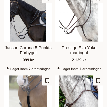
Lägg till i favoriter
Lägg t
Jacson Corona 5 Punkts
Prestige Evo Yoke
Förbygel
martingal
999
kr
2 129
kr
I lager inom 7 arbetsdagar
I lager inom 7 arbetsdagar
Lägg till i favoriter
Lägg t