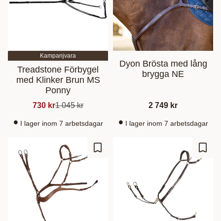
Kampanjvara
Dyon Brösta med lång
Treadstone Förbygel
brygga NE
med Klinker Brun MS
Ponny
730
kr
1 045
kr
2 749
kr
I lager inom 7 arbetsdagar
I lager inom 7 arbetsdagar
Lägg till i favoriter
Lägg t