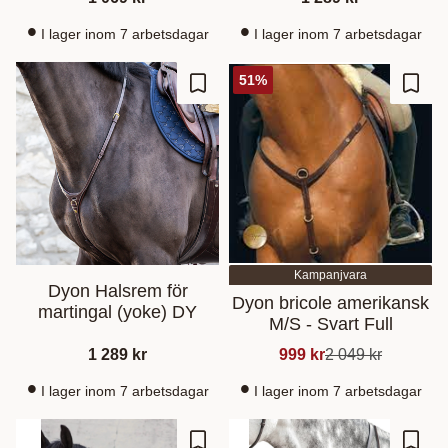
I lager inom 7 arbetsdagar
I lager inom 7 arbetsdagar
51
%
Lägg till i favoriter
Lägg t
Kampanjvara
Dyon Halsrem för
Dyon bricole amerikansk
martingal (yoke) DY
M/S - Svart Full
1 289
kr
999
kr
2 049
kr
I lager inom 7 arbetsdagar
I lager inom 7 arbetsdagar