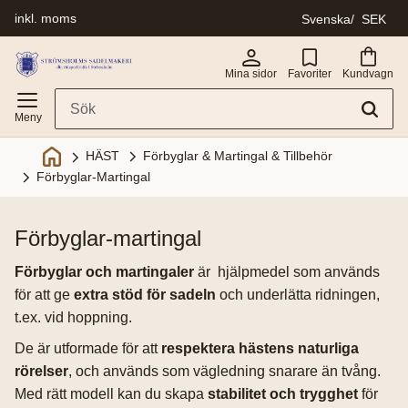
inkl. moms
Svenska
SEK
Meny
Mina sidor
Favoriter
Kundvagn
Förbyglar & Martingal & Tillbehör
HÄST
Förbyglar-Martingal
förbyglar-martingal
Förbyglar och martingaler
är hjälpmedel som används
för att ge
extra stöd för sadeln
och underlätta ridningen,
t.ex. vid hoppning.
De är utformade för att
respektera hästens naturliga
rörelser
, och används som vägledning snarare än tvång.
Med rätt modell kan du skapa
stabilitet och trygghet
för