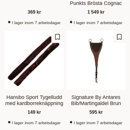
Punkts Brösta Cognac
369
kr
1 549
kr
I lager inom 7 arbetsdagar
I lager inom 7 arbetsdagar
Lägg till i favoriter
Lägg t
Hansbo Sport Tygelludd
Signature By Antares
med kardborreknäppning
Bib/Martingaldel Brun
149
kr
595
kr
I lager inom 7 arbetsdagar
I lager inom 7 arbetsdagar