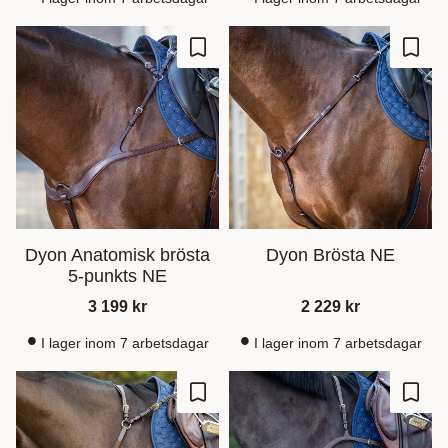
Lägg till i favoriter
Lägg t
Dyon Anatomisk brösta
Dyon Brösta NE
5-punkts NE
3 199
kr
2 229
kr
I lager inom 7 arbetsdagar
I lager inom 7 arbetsdagar
Lägg till i favoriter
Lägg t