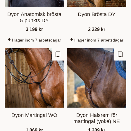
Dyon Anatomisk brösta
Dyon Brösta DY
5-punkts DY
3 199
kr
2 229
kr
I lager inom 7 arbetsdagar
I lager inom 7 arbetsdagar
Lägg till i favoriter
Lägg t
Dyon Martingal WO
Dyon Halsrem för
martingal (yoke) NE
1 069
kr
1 289
kr