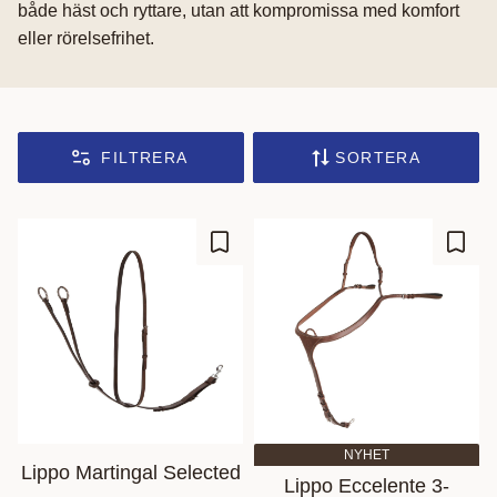
både häst och ryttare, utan att kompromissa med komfort
eller rörelsefrihet.
FILTRERA
SORTERA
Lägg till i favoriter
Lägg t
NYHET
Lippo Martingal Selected
Lippo Eccelente 3-