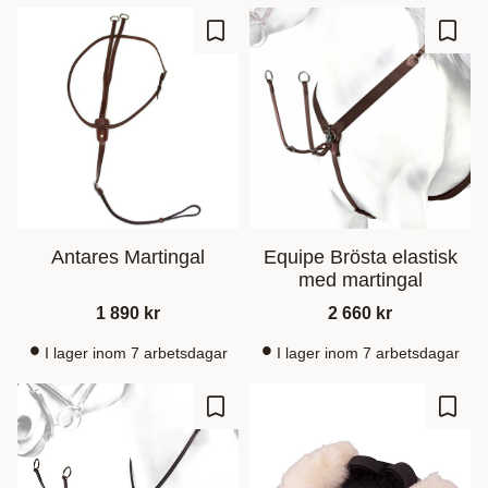
Lägg till i favoriter
Lägg t
Antares Martingal
Equipe Brösta elastisk
med martingal
1 890
kr
2 660
kr
I lager inom 7 arbetsdagar
I lager inom 7 arbetsdagar
Lägg till i favoriter
Lägg t