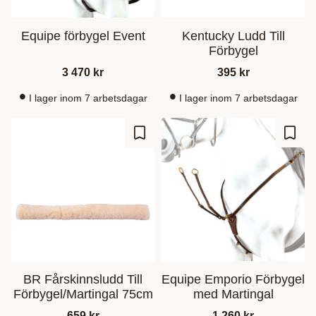
Equipe förbygel Event
Kentucky Ludd Till
Förbygel
3 470
kr
395
kr
I lager inom 7 arbetsdagar
I lager inom 7 arbetsdagar
Lägg till i favoriter
Lägg t
BR Fårskinnsludd Till
Equipe Emporio Förbygel
Förbygel/Martingal 75cm
med Martingal
659
kr
1 260
kr