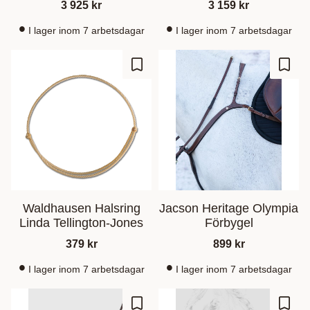
3 925
kr
3 159
kr
I lager inom 7 arbetsdagar
I lager inom 7 arbetsdagar
Lägg till i favoriter
Lägg t
Waldhausen Halsring
Jacson Heritage Olympia
Linda Tellington-Jones
Förbygel
379
kr
899
kr
I lager inom 7 arbetsdagar
I lager inom 7 arbetsdagar