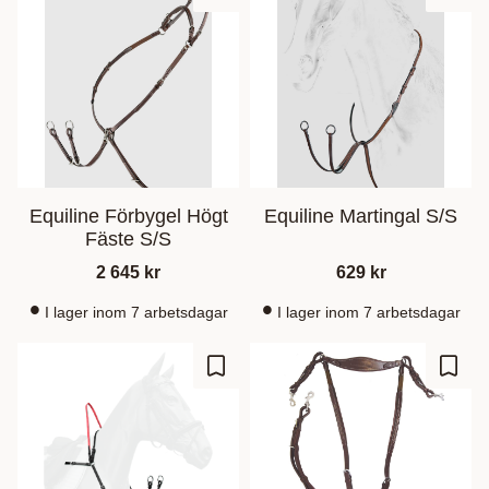
Lägg till i favoriter
Lägg t
Equiline Förbygel Högt
Equiline Martingal S/S
Fäste S/S
2 645
kr
629
kr
I lager inom 7 arbetsdagar
I lager inom 7 arbetsdagar
Lägg till i favoriter
Lägg t