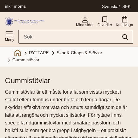
inkl. moms
Svenska
SEK
Meny
Mina sidor
Favoriter
Kundvagn
Skor & Chaps & Stövlar
RYTTARE
Gummistövlar
gummistövlar
Gummistövlar är ett måste för alla som vistas mycket i
stallet eller utomhus under blöta och leriga dagar. De
skyddar effektivt mot väta och smuts samtidigt som de är
lätta att rengöra och mycket slitstarka. För ryttare finns
speciella ridgummistövlar med smalare passform och
halkfri sula som ger bra grepp i stigbygeln – ett praktiskt