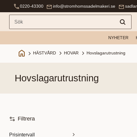
0220-43300
info@stromhomssadelmakeri.se
sadla
NYHETER
HOVAR
Hovslagarutrustning
HÄSTVÅRD
hovslagarutrustning
Filtrera
Prisintervall