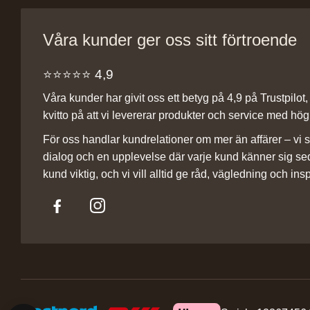
Våra kunder ger oss sitt förtroende
⭐️⭐️⭐️⭐️⭐️ 4,9
Våra kunder har givit oss ett betyg på 4,9 på Trustpilot, v
kvitto på att vi levererar produkter och service med hög 
För oss handlar kundrelationer om mer än affärer – vi st
dialog och en upplevelse där varje kund känner sig se
kund viktig, och vi vill alltid ge råd, vägledning och insp