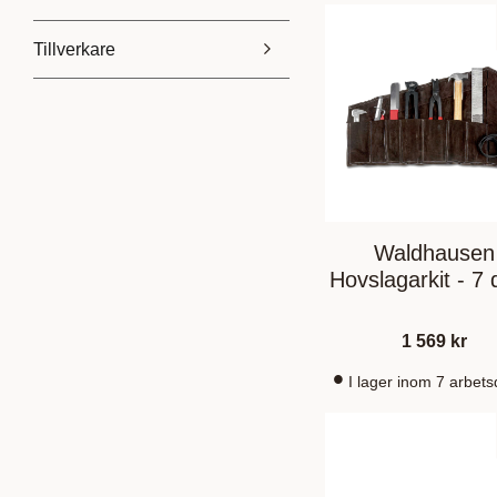
Tillverkare
79
1 569
Hansbo Sport
1
Kentucky
1
Outdoortapes
1
Premiere
1
Visa fler
Waldhausen
Hovslagarkit - 7 
1 569
kr
I lager inom 7 arbet