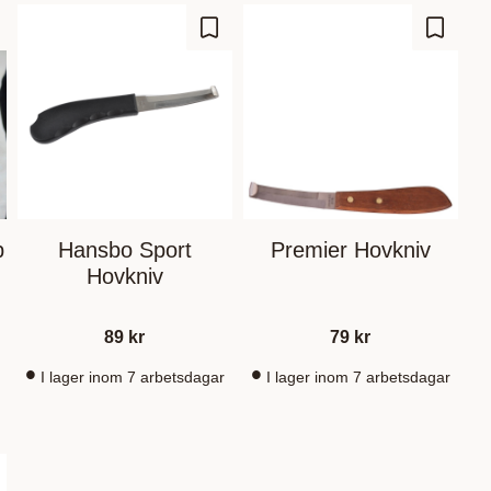
gg till i favoriter
Lägg till i favoriter
Lägg til
p
Hansbo Sport
Premier Hovkniv
Hovkniv
89
kr
79
kr
I lager inom 7 arbetsdagar
I lager inom 7 arbetsdagar
gg till i favoriter