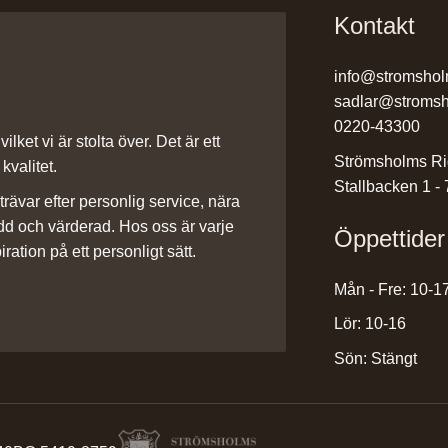
Kontakt
info@stromshol
sadlar@stromsh
0220-43300
ilket vi är stolta över. Det är ett
Strömsholms Ri
kvalitet.
Stallbacken 1 -
rävar efter personlig service, nära
dd och värderad. Hos oss är varje
Öppettider
iration på ett personligt sätt.
Mån - Fre: 10-1
Lör: 10-16
Sön: Stängt