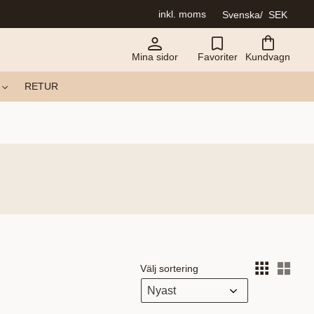
inkl. moms
Svenska
SEK
Mina sidor
Favoriter
Kundvagn
RETUR
Välj sortering
Välj