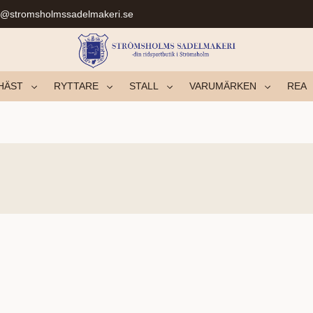
r@stromsholmssadelmakeri.se
HÄST
RYTTARE
STALL
VARUMÄRKEN
REA