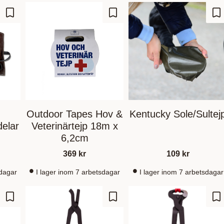
Lägg till i favoriter
Lägg till i favoriter
Lä
Outdoor Tapes Hov &
Kentucky Sole/Sultej
delar
Veterinärtejp 18m x
6,2cm
369
kr
109
kr
sdagar
I lager inom 7 arbetsdagar
I lager inom 7 arbetsdagar
Lägg till i favoriter
Lägg till i favoriter
Lä