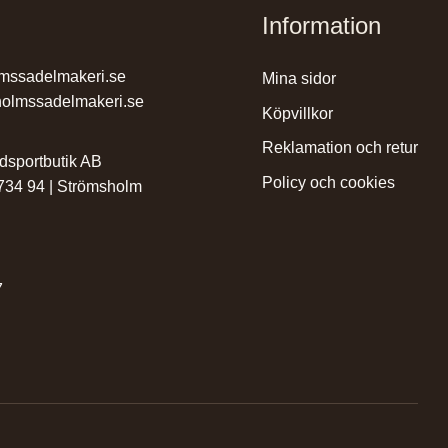
Information
mssadelmakeri.se
mina sidor
olmssadelmakeri.se
köpvillkor
reklamation och retur
dsportbutik AB
policy och cookies
 734 94 | Strömsholm
7