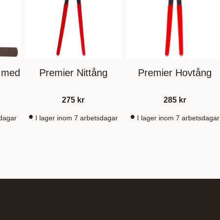
 med
Premier Nittång
Premier Hovtång
275
kr
285
kr
sdagar
I lager inom 7 arbetsdagar
I lager inom 7 arbetsdagar