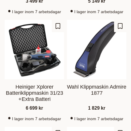
3 499
kr
5 149
kr
I lager inom 7 arbetsdagar
I lager inom 7 arbetsdagar
Lägg till i favoriter
Lägg t
Heiniger Xplorer
Wahl Klippmaskin Admire
Batteriklippmaskin 31/23
1877
+Extra Batteri
6 699
kr
1 829
kr
I lager inom 7 arbetsdagar
I lager inom 7 arbetsdagar