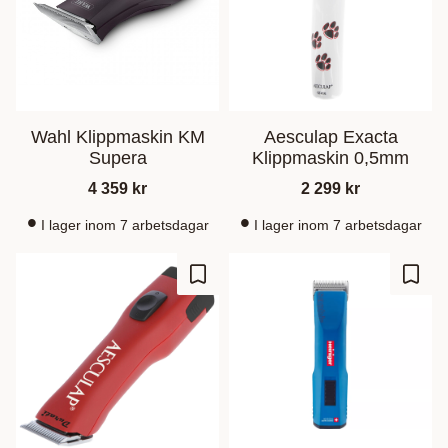
Wahl Klippmaskin KM
Aesculap Exacta
Supera
Klippmaskin 0,5mm
4 359
kr
2 299
kr
I lager inom 7 arbetsdagar
I lager inom 7 arbetsdagar
Lägg till i favoriter
Lägg t