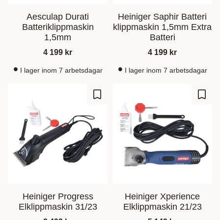
Aesculap Durati
Heiniger Saphir Batteri
Batteriklippmaskin
klippmaskin 1,5mm Extra
1,5mm
Batteri
4 199
kr
4 199
kr
I lager inom 7 arbetsdagar
I lager inom 7 arbetsdagar
Lägg till i favoriter
Lägg t
Heiniger Progress
Heiniger Xperience
Elklippmaskin 31/23
Elklippmaskin 21/23