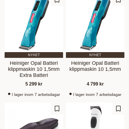
Lägg till i favoriter
Lägg t
NYHET
NYHET
Heiniger Opal Batteri
Heiniger Opal Batteri
klippmaskin 10 1,5mm
klippmaskin 10 1,5mm
Extra Batteri
5 299
kr
4 799
kr
I lager inom 7 arbetsdagar
I lager inom 7 arbetsdagar
Lägg till i favoriter
Lägg t