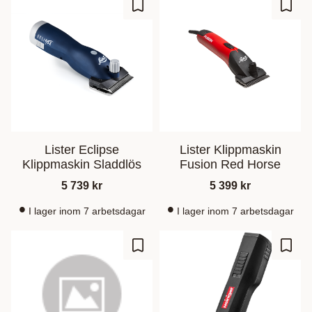
Lägg till i favoriter
Lägg t
Lister Eclipse
Lister Klippmaskin
Klippmaskin Sladdlös
Fusion Red Horse
5 739
kr
5 399
kr
I lager inom 7 arbetsdagar
I lager inom 7 arbetsdagar
Lägg till i favoriter
Lägg t