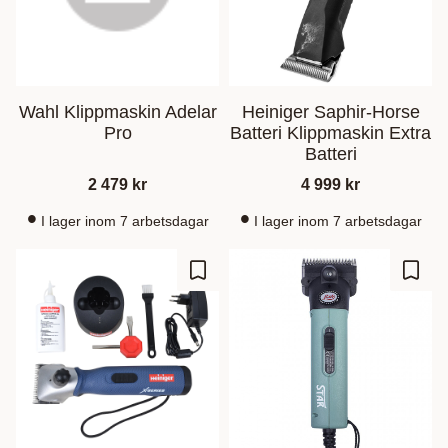
Wahl Klippmaskin Adelar
Heiniger Saphir-Horse
Pro
Batteri Klippmaskin Extra
Batteri
2 479
kr
4 999
kr
I lager inom 7 arbetsdagar
I lager inom 7 arbetsdagar
Lägg till i favoriter
Lägg t