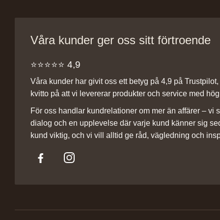
Våra kunder ger oss sitt förtroende
⭐️⭐️⭐️⭐️⭐️ 4,9
Våra kunder har givit oss ett betyg på 4,9 på Trustpilot, v
kvitto på att vi levererar produkter och service med hög 
För oss handlar kundrelationer om mer än affärer – vi st
dialog och en upplevelse där varje kund känner sig se
kund viktig, och vi vill alltid ge råd, vägledning och insp