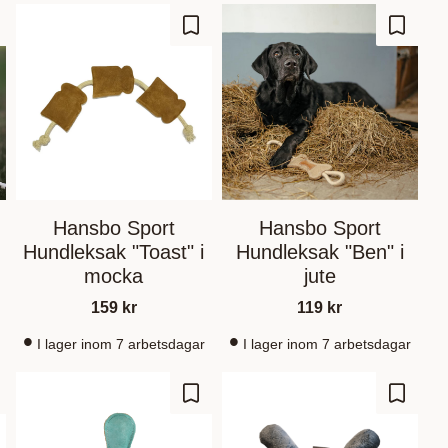
gg till i favoriter
Lägg till i favoriter
Lägg til
Hansbo Sport
Hansbo Sport
i
Hundleksak "Toast" i
Hundleksak "Ben" i
mocka
jute
159
kr
119
kr
I lager inom 7 arbetsdagar
I lager inom 7 arbetsdagar
gg till i favoriter
Lägg till i favoriter
Lägg til