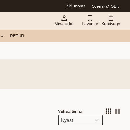
inkl. moms
Svenska
SEK
Mina sidor
Favoriter
Kundvagn
RETUR
Välj sortering
Välj