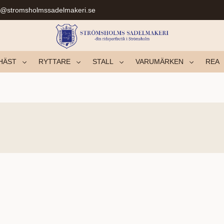
r@stromsholmssadelmakeri.se
HÄST
RYTTARE
STALL
VARUMÄRKEN
REA