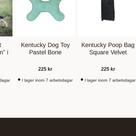
t
Kentucky Dog Toy
Kentucky Poop Bag
" i
Pastel Bone
Square Velvet
225
kr
225
kr
sdagar
I lager inom 7 arbetsdagar
I lager inom 7 arbetsdagar