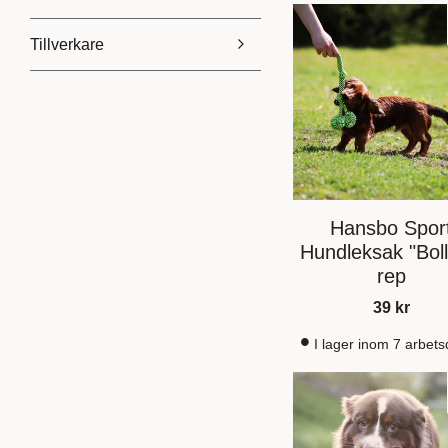
Tillverkare
39
259
Hansbo Sport
6
Kentucky
4
Hansbo Spor
Hundleksak "Bolla
rep
39
kr
I lager inom 7 arbet