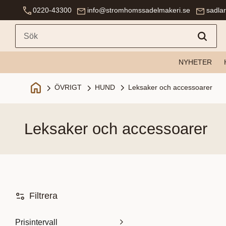
0220-43300
info@stromhomssadelmakeri.se
sadla
NYHETER
Leksaker och accessoarer
ÖVRIGT
HUND
leksaker och accessoarer
Filtrera
Prisintervall