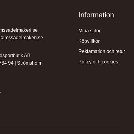
Information
mssadelmakeri.se
mina sidor
olmssadelmakeri.se
köpvillkor
reklamation och retur
dsportbutik AB
policy och cookies
 734 94 | Strömsholm
7