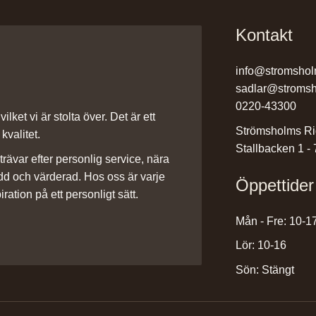
Kontakt
info@stromshol
sadlar@stromsh
0220-43300
ilket vi är stolta över. Det är ett
Strömsholms Ri
kvalitet.
Stallbacken 1 -
rävar efter personlig service, nära
dd och värderad. Hos oss är varje
Öppettider
iration på ett personligt sätt.
Mån - Fre: 10-1
Lör: 10-16
Sön: Stängt