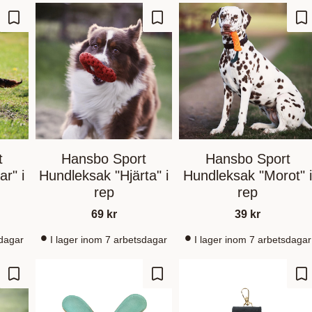
Lägg till i favoriter
Lägg till i favoriter
Lä
t
Hansbo Sport
Hansbo Sport
r" i
Hundleksak "Hjärta" i
Hundleksak "Morot" 
rep
rep
69
kr
39
kr
sdagar
I lager inom 7 arbetsdagar
I lager inom 7 arbetsdagar
Lägg till i favoriter
Lägg till i favoriter
Lä