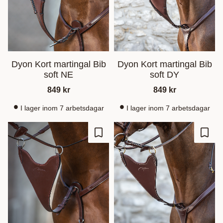
Dyon Kort martingal Bib
Dyon Kort martingal Bib
soft NE
soft DY
849
kr
849
kr
I lager inom 7 arbetsdagar
I lager inom 7 arbetsdagar
Lägg till i favoriter
Lägg t