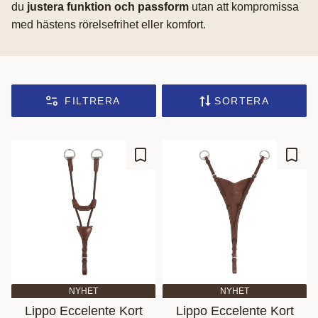
du
justera funktion och passform
utan att kompromissa
med hästens rörelsefrihet eller komfort.
FILTRERA
SORTERA
Lägg till i favoriter
Lägg t
NYHET
NYHET
Lippo Eccelente Kort
Lippo Eccelente Kort