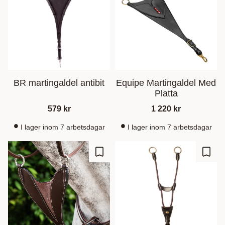
BR martingaldel antibit
Equipe Martingaldel Med
Platta
579
kr
1 220
kr
I lager inom 7 arbetsdagar
I lager inom 7 arbetsdagar
Lägg till i favoriter
Lägg t