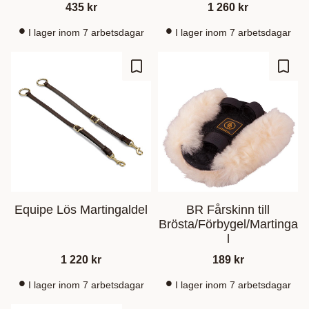
435
kr
1 260
kr
I lager inom 7 arbetsdagar
I lager inom 7 arbetsdagar
Lägg till i favoriter
Lägg t
Equipe Lös Martingaldel
BR Fårskinn till
Brösta/Förbygel/Martinga
l
1 220
kr
189
kr
I lager inom 7 arbetsdagar
I lager inom 7 arbetsdagar