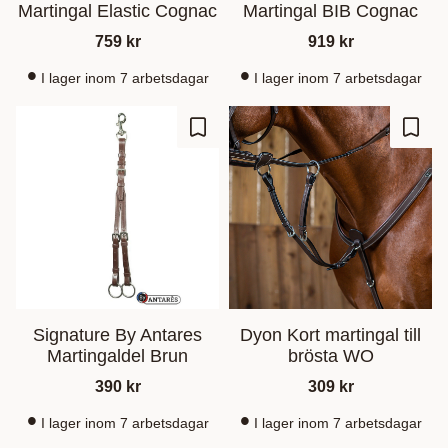
Martingal Elastic Cognac
Martingal BIB Cognac
759
kr
919
kr
I lager inom 7 arbetsdagar
I lager inom 7 arbetsdagar
Lägg till i favoriter
Lägg t
Signature By Antares
Dyon Kort martingal till
Martingaldel Brun
brösta WO
390
kr
309
kr
I lager inom 7 arbetsdagar
I lager inom 7 arbetsdagar