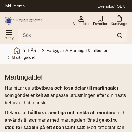
inkl. moms
Svenska
SEK
Meny
Mina sidor
Favoriter
Kundvagn
Förbyglar & Martingal & Tillbehör
HÄST
Martingaldel
martingaldel
Här hittar du
utbytbara och lösa delar till martingaler
,
som gör det enkelt att anpassa utrustningen efter din hästs
behov och din ridstil.
Delarna är
hållbara, smidiga och enkla att montera
, och
används tillsammans med martingalen för att ge
extra
stöd för sadeln på ett skonsamt sätt
. Med rätt delar kan