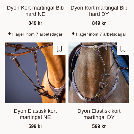
Dyon Kort martingal Bib
Dyon Kort martingal Bib
hard NE
hard DY
849
kr
849
kr
I lager inom 7 arbetsdagar
I lager inom 7 arbetsdagar
Lägg till i favoriter
Lägg t
Dyon Elastisk kort
Dyon Elastisk kort
martingal NE
martingal DY
599
kr
599
kr