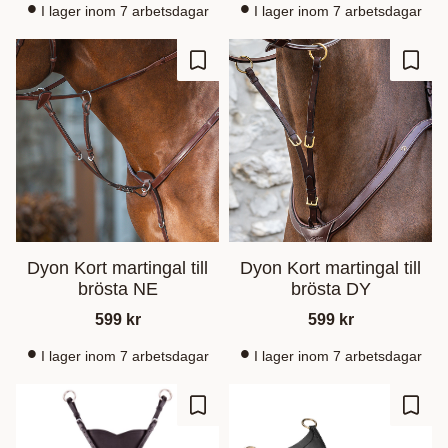
I lager inom 7 arbetsdagar
I lager inom 7 arbetsdagar
Lägg till i favoriter
Lägg t
Dyon Kort martingal till
Dyon Kort martingal till
brösta NE
brösta DY
599
kr
599
kr
I lager inom 7 arbetsdagar
I lager inom 7 arbetsdagar
Lägg till i favoriter
Lägg t