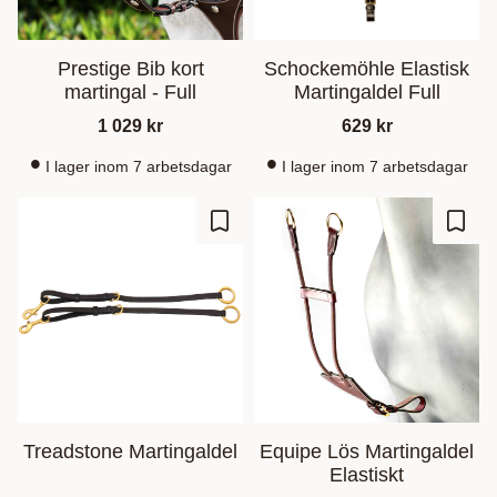
Prestige Bib kort
Schockemöhle Elastisk
martingal - Full
Martingaldel Full
1 029
kr
629
kr
I lager inom 7 arbetsdagar
I lager inom 7 arbetsdagar
Lägg till i favoriter
Lägg t
Treadstone Martingaldel
Equipe Lös Martingaldel
Elastiskt