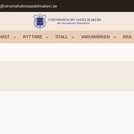
r@stromsholmssadelmakeri.se
HÄST
RYTTARE
STALL
VARUMÄRKEN
REA