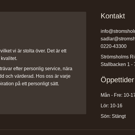
Kontakt
info@stromshol
sadlar@stromsh
0220-43300
ilket vi är stolta över. Det är ett
Strömsholms Ri
kvalitet.
Stallbacken 1 -
rävar efter personlig service, nära
dd och värderad. Hos oss är varje
Öppettider
iration på ett personligt sätt.
Mån - Fre: 10-1
Lör: 10-16
Sön: Stängt