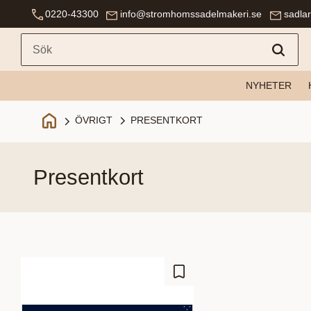
0220-43300
info@stromhomssadelmakeri.se
sadla
NYHETER
PRESENTKORT
ÖVRIGT
presentkort
Lägg till i favoriter