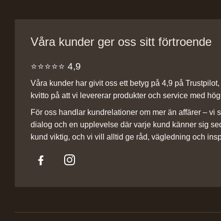
Våra kunder ger oss sitt förtroende
⭐️⭐️⭐️⭐️⭐️ 4,9
Våra kunder har givit oss ett betyg på 4,9 på Trustpilot, v
kvitto på att vi levererar produkter och service med hög 
För oss handlar kundrelationer om mer än affärer – vi st
dialog och en upplevelse där varje kund känner sig se
kund viktig, och vi vill alltid ge råd, vägledning och insp