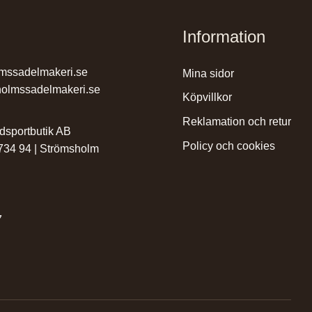
Information
mssadelmakeri.se
mina sidor
olmssadelmakeri.se
köpvillkor
reklamation och retur
dsportbutik AB
policy och cookies
 734 94 | Strömsholm
7