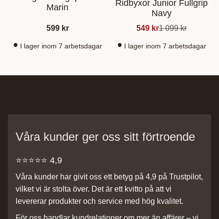
Ridbyxor Junior Fullgrip
Marin
Navy
599
kr
549
kr
1 099
kr
I lager inom 7 arbetsdagar
I lager inom 7 arbetsdagar
Våra kunder ger oss sitt förtroende
⭐️⭐️⭐️⭐️⭐️ 4,9
Våra kunder har givit oss ett betyg på 4,9 på Trustpilot,
vilket vi är stolta över. Det är ett kvitto på att vi
levererar produkter och service med hög kvalitet.
För oss handlar kundrelationer om mer än affärer – vi