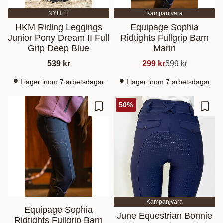
NYHET
Kampanjvara
HKM Riding Leggings
Equipage Sophia
Junior Pony Dream II Full
Ridtights Fullgrip Barn
Grip Deep Blue
Marin
539
kr
299
kr
599
kr
I lager inom 7 arbetsdagar
I lager inom 7 arbetsdagar
50
%
Lägg till i favoriter
Lägg t
Kampanjvara
Equipage Sophia
June Equestrian Bonnie
Ridtights Fullgrip Barn