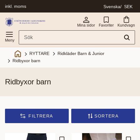
inkl. moms
Svenska
SEK
Meny
Mina sidor
Favoriter
Kundvagn
Ridkläder Barn & Junior
RYTTARE
Ridbyxor barn
ridbyxor barn
FILTRERA
SORTERA