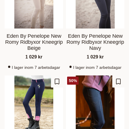
Eden By Penelope New
Eden By Penelope New
Romy Ridbyxor Kneegrip
Romy Ridbyxor Kneegrip
Beige
Navy
1 029
kr
1 029
kr
I lager inom 7 arbetsdagar
I lager inom 7 arbetsdagar
50
%
Lägg till i favoriter
Lägg t