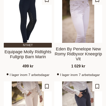
Lägg till i favoriter
Lägg t
NYHET
Eden By Penelope New
Equipage Molly Ridtights
Romy Ridbyxor Kneegrip
Fullgrip Barn Marin
Vit
499
kr
1 029
kr
I lager inom 7 arbetsdagar
I lager inom 7 arbetsdagar
Lägg till i favoriter
Lägg t