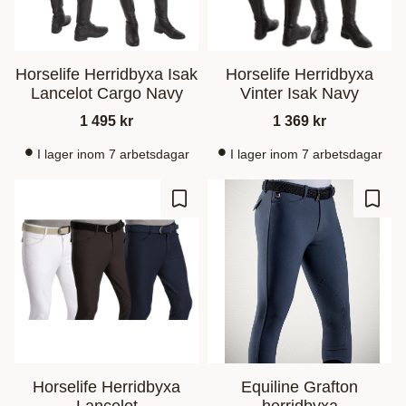
Horselife Herridbyxa Isak
Horselife Herridbyxa
Lancelot Cargo Navy
Vinter Isak Navy
1 495
kr
1 369
kr
I lager inom 7 arbetsdagar
I lager inom 7 arbetsdagar
Lägg till i favoriter
Lägg t
Horselife Herridbyxa
Equiline Grafton