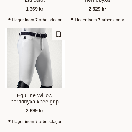
Lancelot
herridbyxa
1 369
kr
2 629
kr
I lager inom 7 arbetsdagar
I lager inom 7 arbetsdagar
Lägg till i favoriter
Equiline Willow
herridbyxa knee grip
2 899
kr
I lager inom 7 arbetsdagar