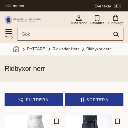
inkl. moms
Svenska
SEK
Meny
Mina sidor
Favoriter
Kundvagn
Ridkläder Herr
Ridbyxor herr
RYTTARE
ridbyxor herr
FILTRERA
SORTERA
Lägg till i favoriter
Lägg t