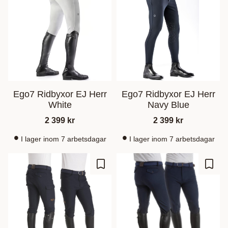
Ego7 Ridbyxor EJ Herr
Ego7 Ridbyxor EJ Herr
White
Navy Blue
2 399
kr
2 399
kr
I lager inom 7 arbetsdagar
I lager inom 7 arbetsdagar
Lägg till i favoriter
Lägg t