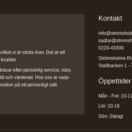
Kontakt
info@stromshol
sadlar@stromsh
0220-43300
ilket vi är stolta över. Det är ett
Strömsholms Ri
kvalitet.
Stallbacken 1 -
rävar efter personlig service, nära
dd och värderad. Hos oss är varje
Öppettider
iration på ett personligt sätt.
Mån - Fre: 10-1
Lör: 10-16
Sön: Stängt