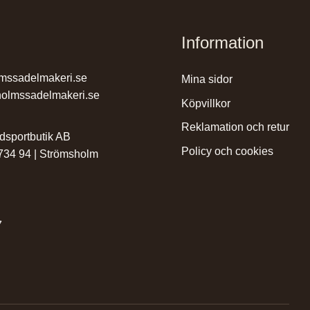
Information
mssadelmakeri.se
mina sidor
olmssadelmakeri.se
köpvillkor
reklamation och retur
dsportbutik AB
policy och cookies
 734 94 | Strömsholm
7