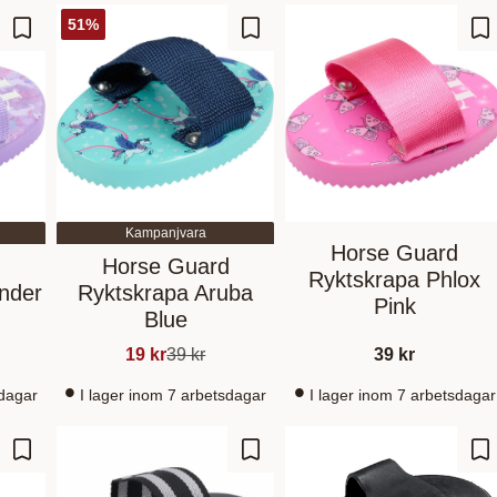
51
%
Lägg till i favoriter
Lägg till i favoriter
Lä
Kampanjvara
Horse Guard
d
Horse Guard
Ryktskrapa Phlox
nder
Ryktskrapa Aruba
Pink
Blue
19
kr
39
kr
39
kr
sdagar
I lager inom 7 arbetsdagar
I lager inom 7 arbetsdagar
Lägg till i favoriter
Lägg till i favoriter
Lä