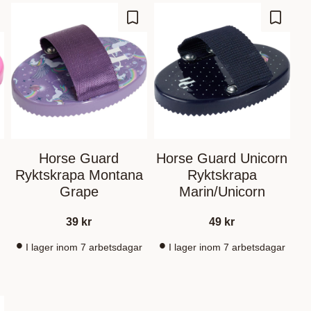
gg till i favoriter
Lägg till i favoriter
Lägg til
Horse Guard
Horse Guard Unicorn
Ryktskrapa Montana
Ryktskrapa
Grape
Marin/Unicorn
39
kr
49
kr
I lager inom 7 arbetsdagar
I lager inom 7 arbetsdagar
gg till i favoriter