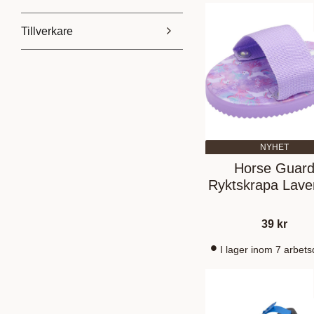
Tillverkare
19
55
Eldorado
1
Horse Guard
5
Källquist
2
NYHET
Horse Guar
Ryktskrapa Lave
39
kr
I lager inom 7 arbet