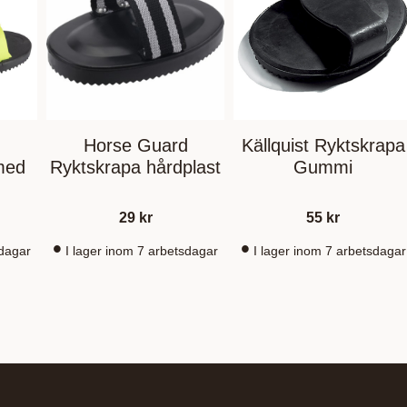
Horse Guard
Källquist Ryktskrapa
med
Ryktskrapa hårdplast
Gummi
29
kr
55
kr
sdagar
I lager inom 7 arbetsdagar
I lager inom 7 arbetsdagar