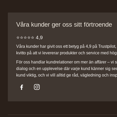
Våra kunder ger oss sitt förtroende
⭐️⭐️⭐️⭐️⭐️ 4,9
Våra kunder har givit oss ett betyg på 4,9 på Trustpilot, v
kvitto på att vi levererar produkter och service med hög 
För oss handlar kundrelationer om mer än affärer – vi st
dialog och en upplevelse där varje kund känner sig se
kund viktig, och vi vill alltid ge råd, vägledning och insp