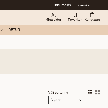
inkl. moms
Svenska
SEK
Mina sidor
Favoriter
Kundvagn
RETUR
Välj sortering
Välj