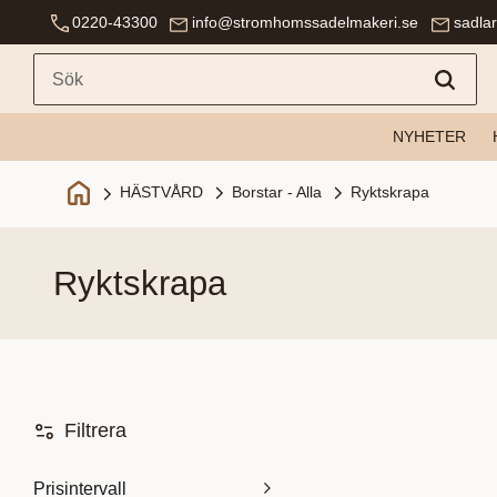
0220-43300
info@stromhomssadelmakeri.se
sadla
NYHETER
Borstar - Alla
Ryktskrapa
HÄSTVÅRD
ryktskrapa
Filtrera
Prisintervall