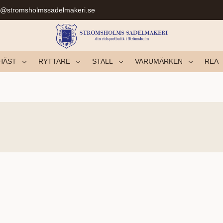
r@stromsholmssadelmakeri.se
HÄST
RYTTARE
STALL
VARUMÄRKEN
REA