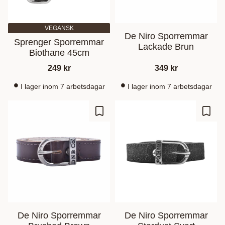
VEGANSK
De Niro Sporremmar
Sprenger Sporremmar
Lackade Brun
Biothane 45cm
249
kr
349
kr
I lager inom 7 arbetsdagar
I lager inom 7 arbetsdagar
Lägg till i favoriter
Lägg t
De Niro Sporremmar
De Niro Sporremmar