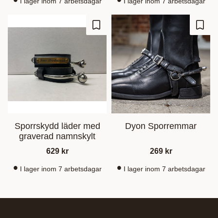
I lager inom 7 arbetsdagar
I lager inom 7 arbetsdagar
Lägg till i favoriter
Lägg t
Sporrskydd läder med
Dyon Sporremmar
graverad namnskylt
629
kr
269
kr
I lager inom 7 arbetsdagar
I lager inom 7 arbetsdagar