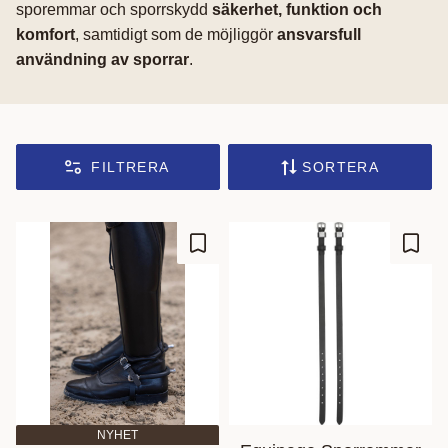
sporemmar och sporrskydd
säkerhet, funktion och
komfort
, samtidigt som de möjliggör
ansvarsfull
användning av sporrar
.
FILTRERA
SORTERA
Lägg till i favoriter
Lägg t
NYHET