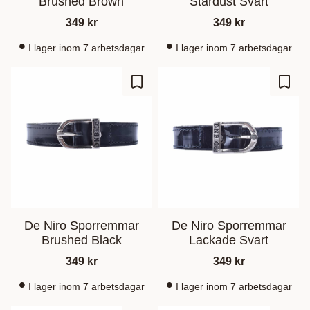
Brushed Brown
Stardust Svart
349
kr
349
kr
I lager inom 7 arbetsdagar
I lager inom 7 arbetsdagar
Lägg till i favoriter
Lägg t
De Niro Sporremmar
De Niro Sporremmar
Brushed Black
Lackade Svart
349
kr
349
kr
I lager inom 7 arbetsdagar
I lager inom 7 arbetsdagar