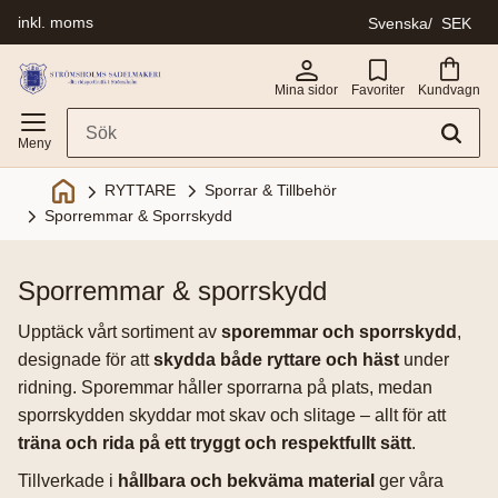
inkl. moms
Svenska
SEK
Meny
Mina sidor
Favoriter
Kundvagn
Sporrar & Tillbehör
RYTTARE
Sporremmar & Sporrskydd
sporremmar & sporrskydd
Upptäck vårt sortiment av
sporemmar och sporrskydd
,
designade för att
skydda både ryttare och häst
under
ridning. Sporemmar håller sporrarna på plats, medan
sporrskydden skyddar mot skav och slitage – allt för att
träna och rida på ett tryggt och respektfullt sätt
.
Tillverkade i
hållbara och bekväma material
ger våra