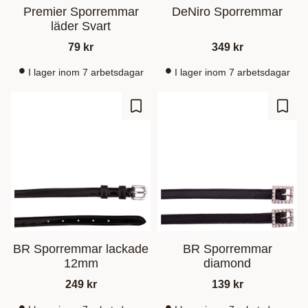
Premier Sporremmar
DeNiro Sporremmar
läder Svart
79
kr
349
kr
I lager inom 7 arbetsdagar
I lager inom 7 arbetsdagar
Lägg till i favoriter
Lägg t
BR Sporremmar lackade
BR Sporremmar
12mm
diamond
249
kr
139
kr