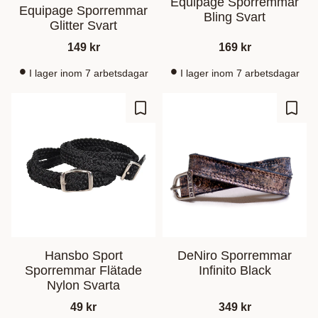
Equipage Sporremmar
Equipage Sporremmar
Bling Svart
Glitter Svart
149
kr
169
kr
I lager inom 7 arbetsdagar
I lager inom 7 arbetsdagar
Lägg till i favoriter
Lägg t
Hansbo Sport
DeNiro Sporremmar
Sporremmar Flätade
Infinito Black
Nylon Svarta
49
kr
349
kr