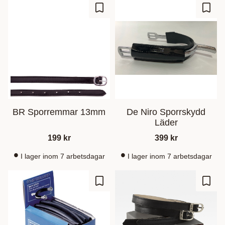
Lägg till i favoriter
Lägg t
BR Sporremmar 13mm
De Niro Sporrskydd
Läder
199
kr
399
kr
I lager inom 7 arbetsdagar
I lager inom 7 arbetsdagar
Lägg till i favoriter
Lägg t