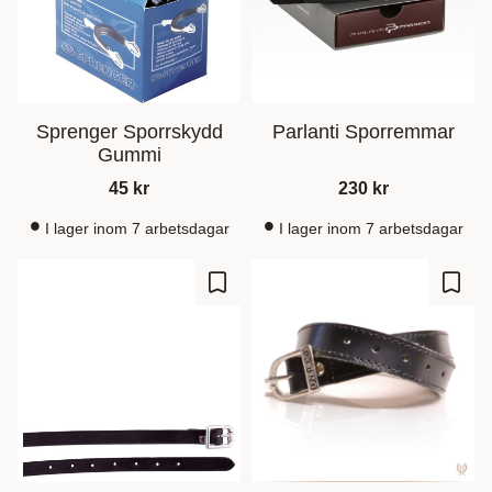
Sprenger Sporrskydd
Parlanti Sporremmar
Gummi
45
kr
230
kr
I lager inom 7 arbetsdagar
I lager inom 7 arbetsdagar
Lägg till i favoriter
Lägg t