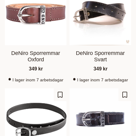
DeNiro Sporremmar
DeNiro Sporremmar
Oxford
Svart
349
kr
349
kr
I lager inom 7 arbetsdagar
I lager inom 7 arbetsdagar
Lägg till i favoriter
Lägg t