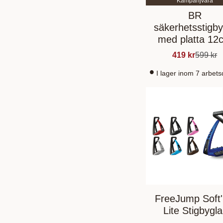
Kampanjvara
BR
säkerhetsstigby
med platta 12
419
kr
599
kr
I lager inom 7 arbet
FreeJump Soft
Lite Stigbygla