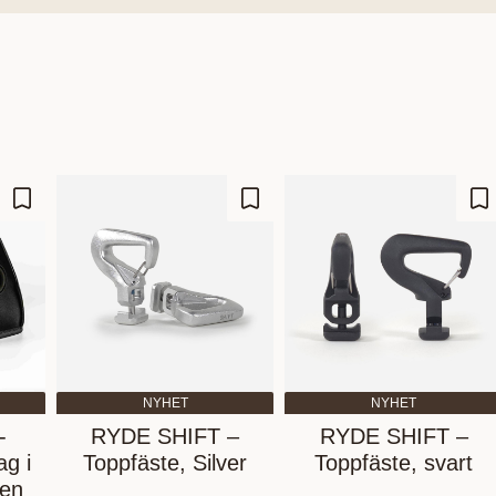
Lägg till i favoriter
Lägg till i favoriter
Lä
NYHET
NYHET
-
RYDE SHIFT –
RYDE SHIFT –
ag i
Toppfäste, Silver
Toppfäste, svart
ren