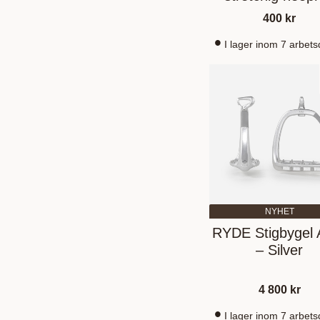
400
kr
I lager inom 7 arbet
NYHET
RYDE Stigbygel A
– Silver
4 800
kr
I lager inom 7 arbet