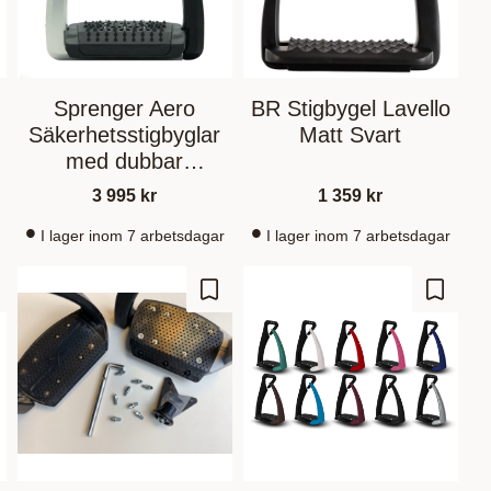
Sprenger Aero
BR Stigbygel Lavello
Säkerhetsstigbyglar
Matt Svart
med dubbar
Svart/Silver
3 995
kr
1 359
kr
I lager inom 7 arbetsdagar
I lager inom 7 arbetsdagar
gg till i favoriter
Lägg till i favoriter
Lägg til