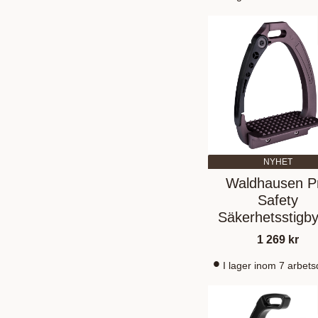
NYHET
Waldhausen P
Safety
Säkerhetsstigby
Brown
1 269
kr
I lager inom 7 arbet