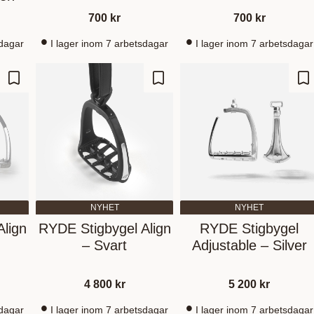
700
kr
700
kr
sdagar
I lager inom 7 arbetsdagar
I lager inom 7 arbetsdagar
Lägg till i favoriter
Lägg till i favoriter
Lä
NYHET
NYHET
lign
RYDE Stigbygel Align
RYDE Stigbygel
– Svart
Adjustable – Silver
4 800
kr
5 200
kr
sdagar
I lager inom 7 arbetsdagar
I lager inom 7 arbetsdagar