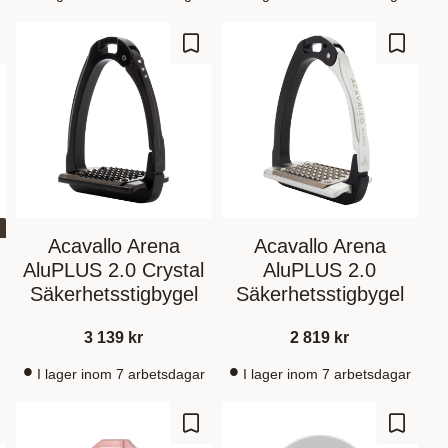
gg till i favoriter
Lägg till i favoriter
Lägg til
Acavallo Arena
Acavallo Arena
AluPLUS 2.0 Crystal
AluPLUS 2.0
Säkerhetsstigbygel
Säkerhetsstigbygel
3 139
kr
2 819
kr
I lager inom 7 arbetsdagar
I lager inom 7 arbetsdagar
gg till i favoriter
Lägg till i favoriter
Lägg til