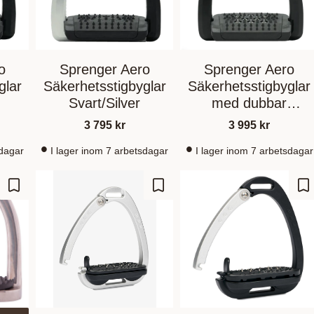
o
Sprenger Aero
Sprenger Aero
glar
Säkerhetsstigbyglar
Säkerhetsstigbyglar
Svart/Silver
med dubbar
Svart/Svart
3 795
kr
3 995
kr
sdagar
I lager inom 7 arbetsdagar
I lager inom 7 arbetsdagar
Lägg till i favoriter
Lägg till i favoriter
Lä