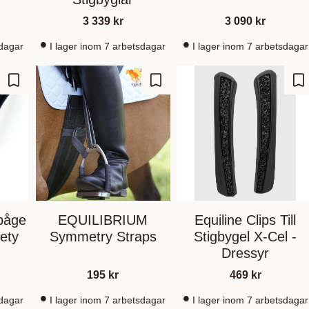
3 339
kr
3 090
kr
sdagar
I lager inom 7 arbetsdagar
I lager inom 7 arbetsdagar
Lägg till i favoriter
Lägg till i favoriter
Lä
båge
EQUILIBRIUM
Equiline Clips Till
fety
Symmetry Straps
Stigbygel X-Cel -
Dressyr
195
kr
469
kr
sdagar
I lager inom 7 arbetsdagar
I lager inom 7 arbetsdagar