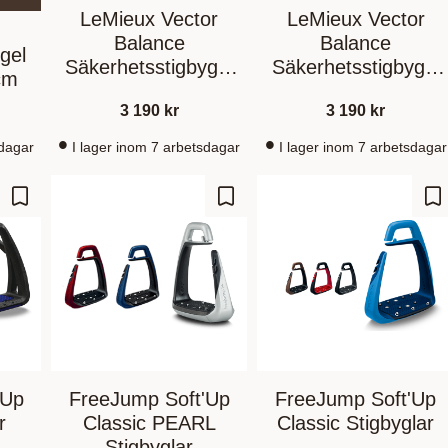
LeMieux Vector
LeMieux Vector
Balance
Balance
gel
Säkerhetsstigbygel
Säkerhetsstigbygel
cm
Aluminium
Svart/Aluminium
3 190
kr
3 190
kr
sdagar
I lager inom 7 arbetsdagar
I lager inom 7 arbetsdagar
Lägg till i favoriter
Lägg till i favoriter
Lä
'Up
FreeJump Soft'Up
FreeJump Soft'Up
r
Classic PEARL
Classic Stigbyglar
Stigbyglar