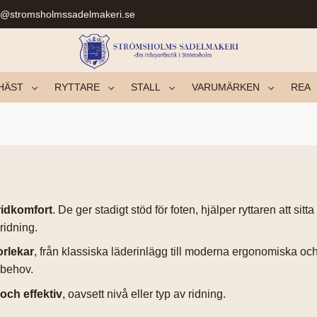
r@stromsholmssadelmakeri.se
HÄST
RYTTARE
STALL
VARUMÄRKEN
REA
ridkomfort
. De ger stadigt stöd för foten, hjälper ryttaren att sitt
ridning.
orlekar
, från klassiska läderinlägg till moderna ergonomiska o
 behov.
och effektiv
, oavsett nivå eller typ av ridning.