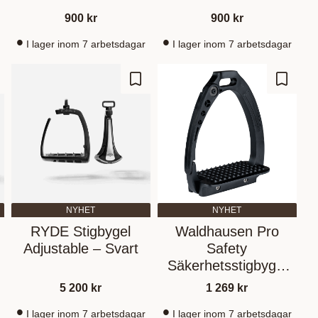
900
kr
900
kr
I lager inom 7 arbetsdagar
I lager inom 7 arbetsdagar
gg till i favoriter
Lägg till i favoriter
Lägg til
NYHET
NYHET
RYDE Stigbygel
Waldhausen Pro
Adjustable – Svart
Safety
Säkerhetsstigbygel
Black
5 200
kr
1 269
kr
I lager inom 7 arbetsdagar
I lager inom 7 arbetsdagar