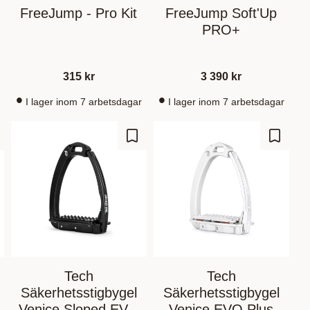
FreeJump - Pro Kit
FreeJump Soft'Up
PRO+
315
kr
3 390
kr
I lager inom 7 arbetsdagar
I lager inom 7 arbetsdagar
gg till i favoriter
Lägg till i favoriter
Lägg til
Tech
Tech
Säkerhetsstigbygel
Säkerhetsstigbygel
Venice Sloped EVO
Venice EVO Plus