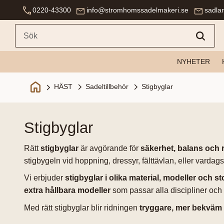
0220-43300
info@stromhomssadelmakeri.se
sadla
NYHETER
Sadeltillbehör
Stigbyglar
HÄST
stigbyglar
Rätt
stigbyglar
är avgörande för
säkerhet, balans och 
stigbygeln vid hoppning, dressyr, fälttävlan, eller vardags
Vi erbjuder
stigbyglar i olika material, modeller och st
extra hållbara modeller
som passar alla discipliner och
Med rätt stigbyglar blir ridningen
tryggare, mer bekväm 