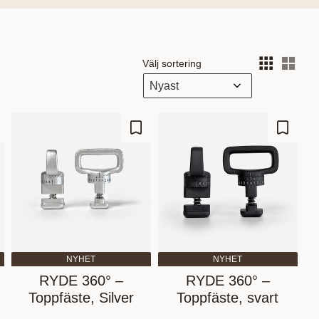
Välj sortering
Välj
gg till i favoriter
Lägg till i favoriter
Lägg til
NYHET
NYHET
RYDE 360° –
RYDE 360° –
Toppfäste, Silver
Toppfäste, svart