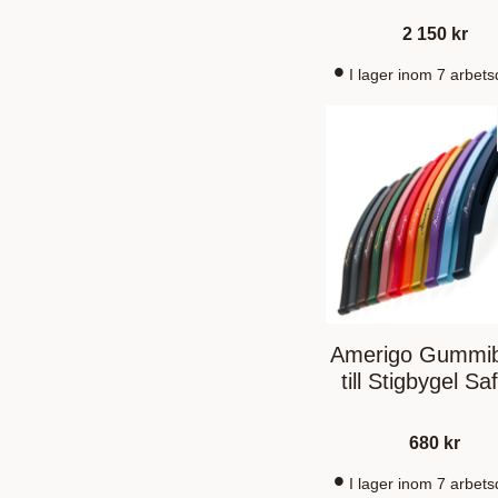
2 150
kr
I lager inom 7 arbet
Amerigo Gummi
till Stigbygel Sa
680
kr
I lager inom 7 arbet