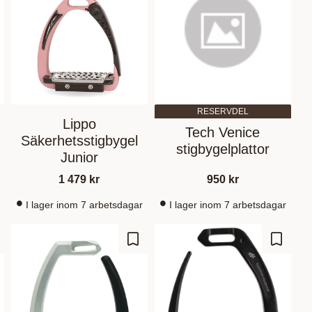
RESERVDEL
Lippo
Tech Venice
Säkerhetsstigbygel
stigbygelplattor
Junior
1 479
kr
950
kr
I lager inom 7 arbetsdagar
I lager inom 7 arbetsdagar
gg till i favoriter
Lägg till i favoriter
Lägg til