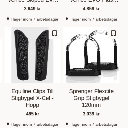
Dressage
Dressage
3 649
kr
4 859
kr
I lager inom 7 arbetsdagar
I lager inom 7 arbetsdagar
gg till i favoriter
Lägg till i favoriter
Lägg til
Equiline Clips Till
Sprenger Flexcite
Stigbygel X-Cel -
Grip Stigbygel
Hopp
120mm
465
kr
3 039
kr
I lager inom 7 arbetsdagar
I lager inom 7 arbetsdagar