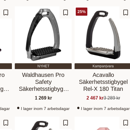
25
%
Lägg till i favoriter
Lägg till i favoriter
Lä
NYHET
Kampanjvara
ro
Waldhausen Pro
Acavallo
Safety
Säkerhetsstigbygel
gel
Säkerhetsstigbygel
Rel-X 180 Titan
Grey
1 269
kr
2 467
kr
3 289
kr
sdagar
I lager inom 7 arbetsdagar
I lager inom 7 arbetsdagar
Lägg till i favoriter
Lägg till i favoriter
Lä