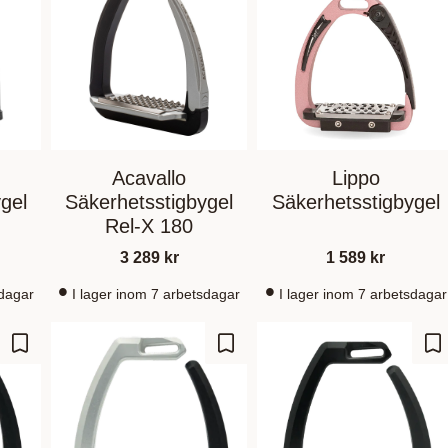
Acavallo
Lippo
gel
Säkerhetsstigbygel
Säkerhetsstigbygel
Rel-X 180
3 289
kr
1 589
kr
sdagar
I lager inom 7 arbetsdagar
I lager inom 7 arbetsdagar
Lägg till i favoriter
Lägg till i favoriter
Lä