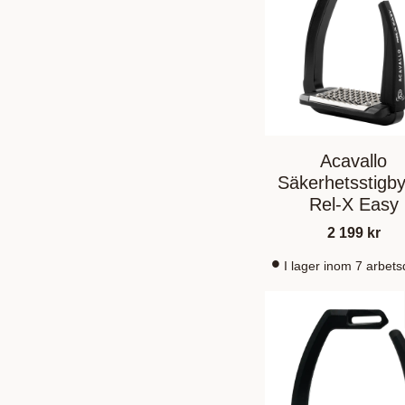
Acavallo
Säkerhetsstigby
Rel-X Easy
2 199
kr
I lager inom 7 arbet