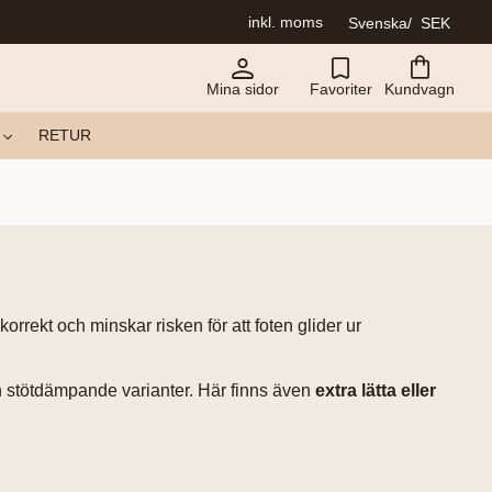
inkl. moms
Svenska
SEK
Mina sidor
Favoriter
Kundvagn
RETUR
a korrekt och minskar risken för att foten glider ur
ch stötdämpande varianter. Här finns även
extra lätta eller