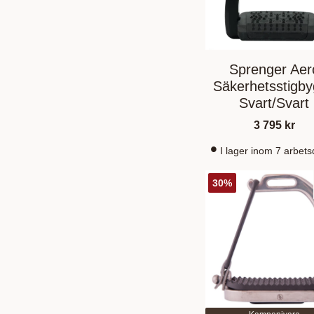
Sprenger Aer
Säkerhetsstigby
Svart/Svart
3 795
kr
I lager inom 7 arbet
30
%