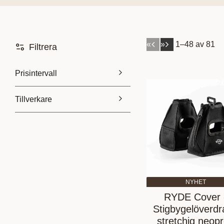
«
»
1–
48
av
81
Filtrera
Prisintervall
Tillverkare
30
5 200
Acavallo
10
Amerigo
2
BR
8
EQUILIBRIUM
1
Visa fler
NYHET
RYDE Cover 
Stigbygelöverdr
stretchig neop