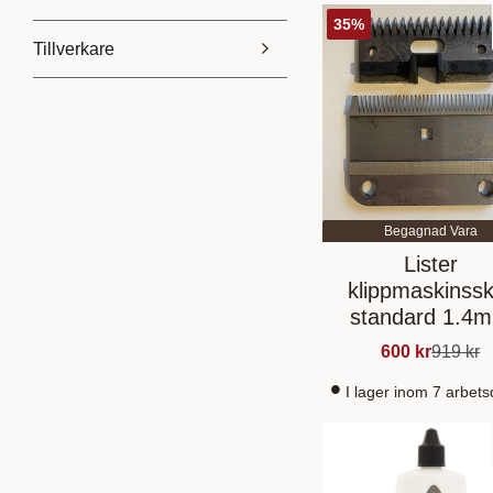
35
%
Tillverkare
159
1 199
Heiniger
4
Lister
2
Premiere
2
Wahl
3
Begagnad Vara
Lister
klippmaskinssk
standard 1.4
(Begagnad)
600
kr
919
kr
I lager inom 7 arbet