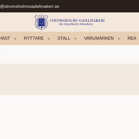
r@stromsholmssadelmakeri.se
HÄST
RYTTARE
STALL
VARUMÄRKEN
REA
r