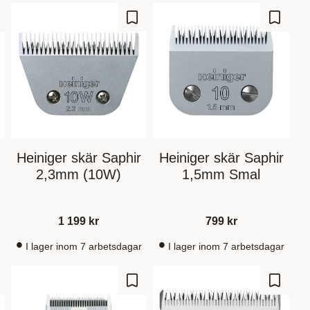
gg till i favoriter
Lägg till i favoriter
Lägg til
Heiniger skär Saphir
Heiniger skär Saphir
2,3mm (10W)
1,5mm Smal
1 199
kr
799
kr
I lager inom 7 arbetsdagar
I lager inom 7 arbetsdagar
gg till i favoriter
Lägg till i favoriter
Lägg til