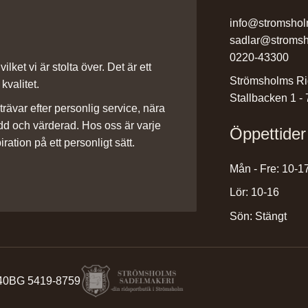
info@stromshol
sadlar@stromsh
0220-43300
ilket vi är stolta över. Det är ett
Strömsholms Ri
kvalitet.
Stallbacken 1 -
rävar efter personlig service, nära
dd och värderad. Hos oss är varje
Öppettider
iration på ett personligt sätt.
Mån - Fre: 10-1
Lör: 10-16
Sön: Stängt
40
BG 5419-8759