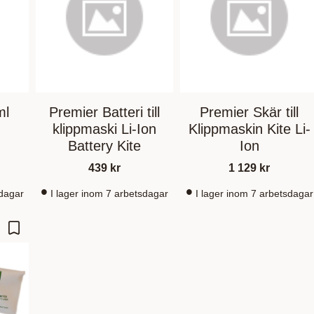
ml
Premier Batteri till
Premier Skär till
klippmaski Li-Ion
Klippmaskin Kite Li-
Battery Kite
Ion
439
kr
1 129
kr
sdagar
I lager inom 7 arbetsdagar
I lager inom 7 arbetsdagar
Lägg till i favoriter