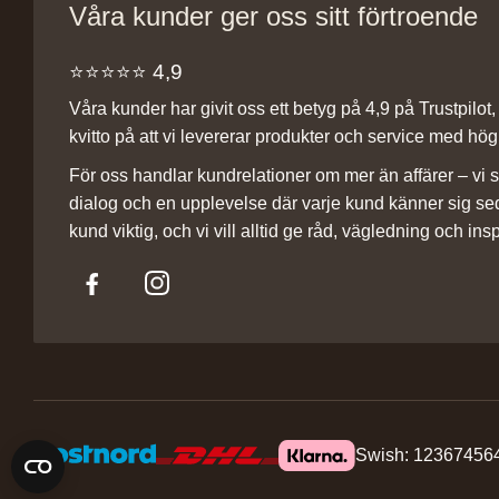
Våra kunder ger oss sitt förtroende
⭐️⭐️⭐️⭐️⭐️ 4,9
Våra kunder har givit oss ett betyg på 4,9 på Trustpilot, v
kvitto på att vi levererar produkter och service med hög 
För oss handlar kundrelationer om mer än affärer – vi st
dialog och en upplevelse där varje kund känner sig se
kund viktig, och vi vill alltid ge råd, vägledning och insp
Swish: 12367456