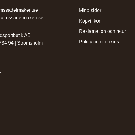
mssadelmakeri.se
mina sidor
olmssadelmakeri.se
köpvillkor
reklamation och retur
dsportbutik AB
policy och cookies
 734 94 | Strömsholm
7