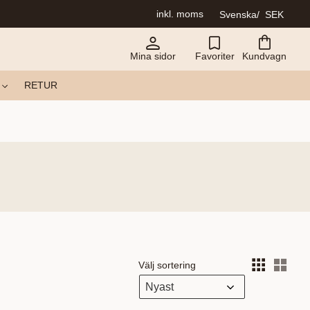
inkl. moms
Svenska
SEK
Mina sidor
Favoriter
Kundvagn
RETUR
Välj sortering
Välj