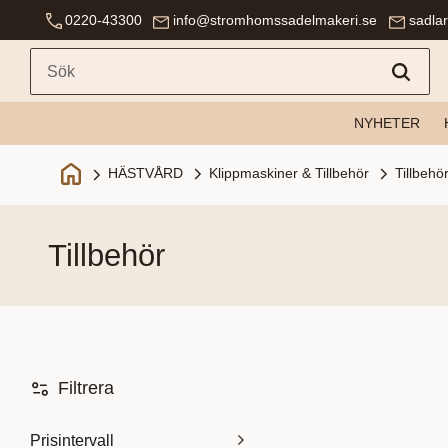
0220-43300
info@stromhomssadelmakeri.se
sadla
NYHETER
Klippmaskiner & Tillbehör
Tillbehö
HÄSTVÅRD
tillbehör
Filtrera
Prisintervall