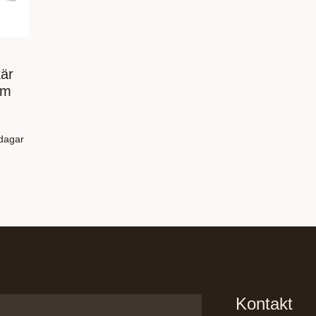
är
mm
sdagar
Kontakt