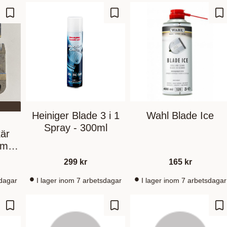
Lägg till i favoriter
Lägg till i favoriter
Lä
Heiniger Blade 3 i 1
Wahl Blade Ice
Spray - 300ml
är
mm
299
kr
165
kr
sdagar
I lager inom 7 arbetsdagar
I lager inom 7 arbetsdagar
Lägg till i favoriter
Lägg till i favoriter
Lä