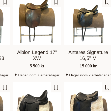
Gem som favorit
Gem som favorit
Ge
Albion Legend 17"
Antares Signature
33
XW
16,5" M
5 500
kr
15 000
kr
sdagar
I lager inom 7 arbetsdagar
I lager inom 7 arbetsdagar
Gem som favorit
Gem som favorit
Ge