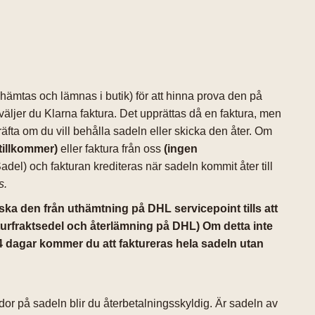
ämtas och lämnas i butik) för att hinna prova den på
väljer du Klarna faktura. Det upprättas då en faktura, men
kräfta om du vill behålla sadeln eller skicka den åter. Om
tillkommer)
eller faktura från oss
(ingen
del) och fakturan krediteras när sadeln kommit åter till
ss.
 ska den från uthämtning på DHL servicepoint tills att
turfraktsedel och återlämning på DHL) Om detta inte
14 dagar kommer du att faktureras hela sadeln utan
dor på sadeln blir du återbetalningsskyldig. Är sadeln av