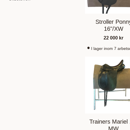
Hoppsadel
3
Antares
2
15,5"
3
Ponnysadel
15
Vis flere
16"
10
Stroller Ponn
16"/XW
16,5"
13
17"
29
22 000
kr
Vis flere
I lager inom 7 arbet
Trainers Mariel
MW