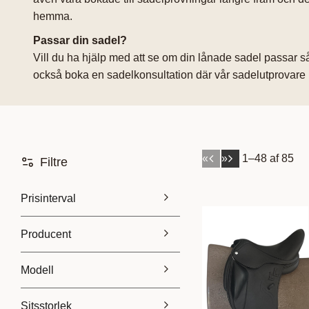
hemma.
Passar din sadel?
Vill du ha hjälp med att se om din lånade sadel passar så k
också boka en sadelkonsultation där vår sadelutprovare h
«
»
1–
48
af
85
Filtre
Prisinterval
Producent
3 000
44 000
Albion
1
Modell
Amerigo
8
Dressyrsadel
81
Sitsstorlek
Anatomica
1