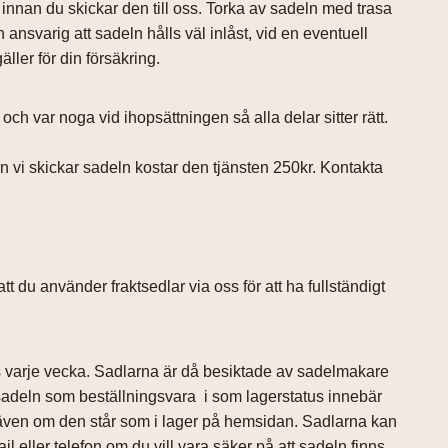
 innan du skickar den till oss. Torka av sadeln med trasa
 ansvarig att sadeln hålls väl inlåst, vid en eventuell
ller för din försäkring.
h var noga vid ihopsättningen så alla delar sitter rätt.
an vi skickar sadeln kostar den tjänsten 250kr. Kontakta
tt du använder fraktsedlar via oss för att ha fullständigt
s varje vecka. Sadlarna är då besiktade av sadelmakare
 sadeln som beställningsvara i som lagerstatus innebär
sv även om den står som i lager på hemsidan. Sadlarna kan
eller telefon om du vill vara säker på att sadeln finns