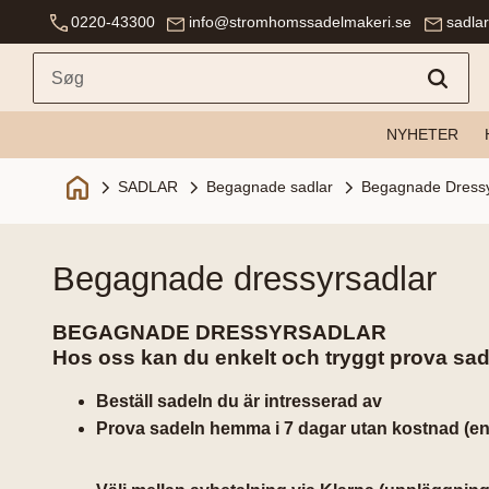
0220-43300
info@stromhomssadelmakeri.se
sadla
NYHETER
SADLAR
Begagnade sadlar
Begagnade Dressy
begagnade dressyrsadlar
BEGAGNADE DRESSYRSADLAR
Hos oss kan du enkelt och tryggt prova sade
Beställ sadeln du är intresserad av
Prova sadeln hemma i 7 dagar utan kostnad (en