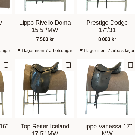
y
Lippo Rivello Doma
Prestige Dodge
15,5"/MW
17"/31
7 500
kr
8 000
kr
sdagar
I lager inom 7 arbetsdagar
I lager inom 7 arbetsdagar
Gem som favorit
Gem som favorit
Ge
 16"
Top Reiter Iceland
Lippo Vanessa 17"
17,5" MW
MW