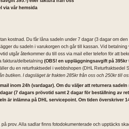
vgift 395:-) eller faktura från oss
l via vår hemsida
an kostnad. Du får låna sadeln under 7 dagar (3 dagar om den h
ägger du sadeln i varukorgen och går till kassan. Vid betalning 
tid utgår återkommer du till oss via mail eller telefon för att be
a faktura/delbetalning
(OBS! en uppläggningsavgift på 395kr 
täller du en returfraktsedel i webbshopen (DHL Returfraktsedel Sa
från butiken. I dagsläget är frakten 285kr från oss och 250kr till o
 mail inom 24h (vardagar). Om du väljer att returnera sadeln
dagar (7 dagars prövotid samt 2 dagar för beställning av re
sadeln är inlämna på DHL servicepoint. Om tiden överskriver 
ma på prov. Alla sadlar finns fotodokumenterade och upptäcks ska