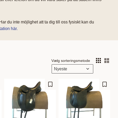
r du inte möjlighet att ta dig till oss fysiskt kan du
ation här.
Vælg sorteringsmetode
Vælg
m som favorit
Gem som favorit
Gem so