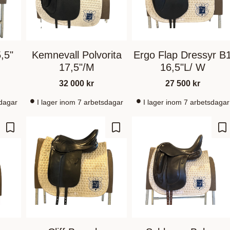
,5"
Kemnevall Polvorita
Ergo Flap Dressyr B
17,5"/M
16,5"L/ W
32 000
kr
27 500
kr
sdagar
I lager inom 7 arbetsdagar
I lager inom 7 arbetsdagar
Gem som favorit
Gem som favorit
Ge