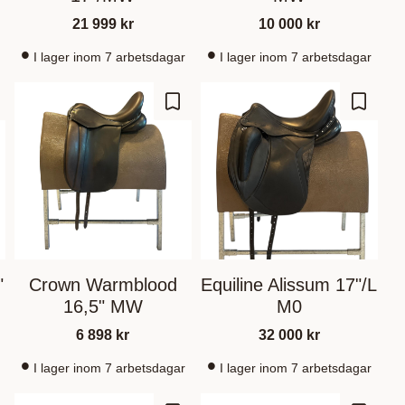
21 999
kr
10 000
kr
I lager inom 7 arbetsdagar
I lager inom 7 arbetsdagar
m som favorit
Gem som favorit
Gem so
"
Crown Warmblood
Equiline Alissum 17"/L
16,5" MW
M0
6 898
kr
32 000
kr
I lager inom 7 arbetsdagar
I lager inom 7 arbetsdagar