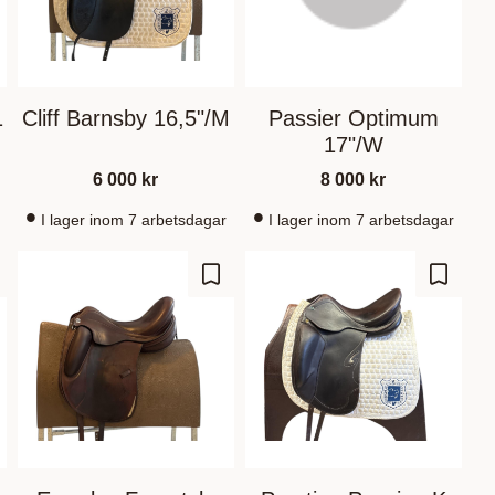
1
Cliff Barnsby 16,5"/M
Passier Optimum
17"/W
6 000
kr
8 000
kr
I lager inom 7 arbetsdagar
I lager inom 7 arbetsdagar
m som favorit
Gem som favorit
Gem so