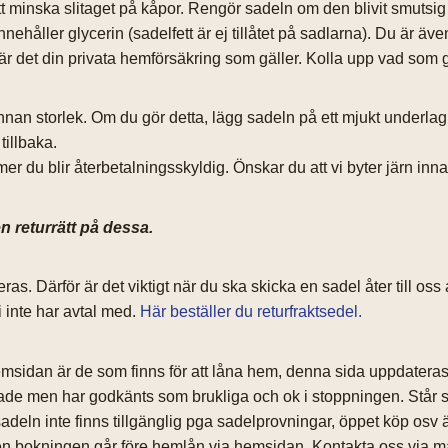
tt minska slitaget på kåpor. Rengör sadeln om den blivit smutsig
ehåller glycerin (sadelfett är ej tillåtet på sadlarna). Du är även
är det din privata hemförsäkring som gäller. Kolla upp vad som gä
n storlek. Om du gör detta, lägg sadeln på ett mjukt underlag oc
tillbaka.
r du blir återbetalningsskyldig. Önskar du att vi byter järn inn
gen returrätt på dessa.
. Därför är det viktigt när du ska skicka en sadel åter till oss a
 inte har avtal med.
Här beställer du returfraktsedel.
emsidan är de som finns för att låna hem, denna sida uppdatera
ppade men har godkänts som brukliga och ok i stoppningen. Står
 sadeln inte finns tillgänglig pga sadelprovningar, öppet köp o
n bokningen går före hemlån via hemsidan. Kontakta oss via mail 