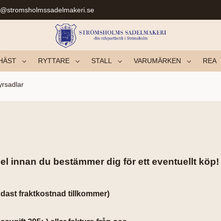
r@stromsholmssadelmakeri.se
HÄST
RYTTARE
STALL
VARUMÄRKEN
REA
rsadlar
l innan du bestämmer dig för ett eventuellt köp!
dast fraktkostnad tillkommer)