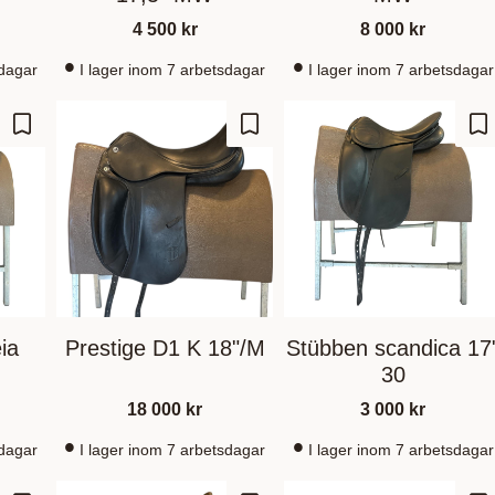
4 500
kr
8 000
kr
sdagar
I lager inom 7 arbetsdagar
I lager inom 7 arbetsdagar
Gem som favorit
Gem som favorit
Ge
ia
Prestige D1 K 18"/M
Stübben scandica 17
30
18 000
kr
3 000
kr
sdagar
I lager inom 7 arbetsdagar
I lager inom 7 arbetsdagar