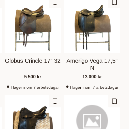
m som favorit
Gem som favorit
Gem so
Globus Crincle 17" 32
Amerigo Vega 17,5"
N
5 500
kr
13 000
kr
I lager inom 7 arbetsdagar
I lager inom 7 arbetsdagar
m som favorit
Gem som favorit
Gem so