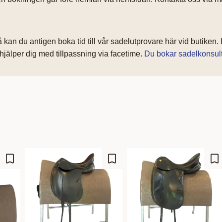
an du antigen boka tid till vår sadelutprovare här vid butiken. Ha
jälper dig med tillpassning via facetime.
Du bokar sadelkonsult
Gem som favorit
Gem som favorit
Ge