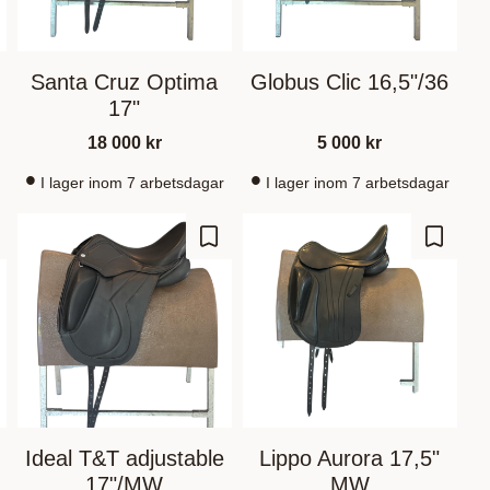
Santa Cruz Optima
Globus Clic 16,5"/36
17"
18 000
kr
5 000
kr
I lager inom 7 arbetsdagar
I lager inom 7 arbetsdagar
m som favorit
Gem som favorit
Gem so
Ideal T&T adjustable
Lippo Aurora 17,5"
17"/MW
MW