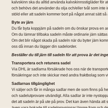
kalvskinn ska du alltid använda kalvskinnsstigläder för a
och behövs det använder du olja och/eller tvål som inte inn
stöld eller att sadeln kommer bort på något annat sätt så 
Byte av järn
Du får byta koppjärn på sadeln om du önskar prova en anna
Om du lämnar tillbaka sadeln måste ordinarie järn sättas 
Om det blir något skada på sadeln när du byter järn komme
oss då innan du lägger din sadelorder.
Beställer du till järn till sadeln för att prova är det in
Transportera och retunera sadel
Via DHL är sadlarna försäkrade hos oss när de transporteras
försäkringar och inte skickar med andra fraktbolag som vi
Sadlarnas tillgänglighet
Vi säljer och får in många sadlar men de som finns på h
och sadelutprovare utvändigt. Alla sadlar är inte nysto
det att sadeln är på ute på prov. Det kan även hända att
även vara bokade till sadelprovningar längre fram och de