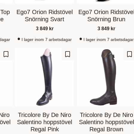
- Top
Ego7 Orion Ridstövel
Ego7 Orion Ridstöve
ne
Snörning Svart
Snörning Brun
3 849
kr
3 849
kr
sdagar
I lager inom 7 arbetsdagar
I lager inom 7 arbetsdagar
Gem som favorit
Gem som favorit
Ge
Niro
Tricolore By De Niro
Tricolore By De Niro
övel
Salentino hoppstövel
Salentino hoppstövel
Regal Pink
Regal Brown