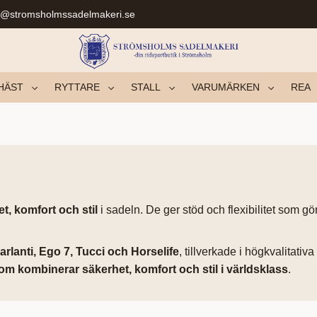
r@stromsholmssadelmakeri.se
HÄST
RYTTARE
STALL
VARUMÄRKEN
REA
t, komfort och stil
i sadeln. De ger stöd och flexibilitet som g
arlanti, Ego 7, Tucci och Horselife
, tillverkade i högkvalitativ
om kombinerar säkerhet, komfort och stil i världsklass
.