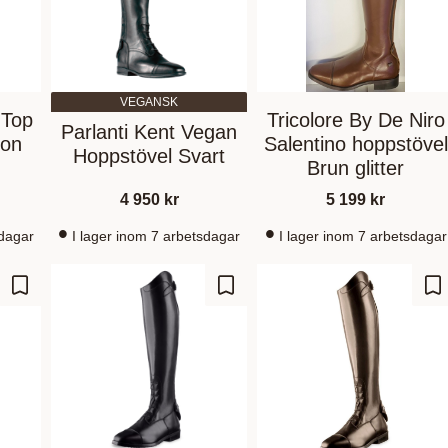
VEGANSK
- Top
Tricolore By De Niro
Parlanti Kent Vegan
ton
Salentino hoppstövel
Hoppstövel Svart
Brun glitter
4 950
kr
5 199
kr
sdagar
I lager inom 7 arbetsdagar
I lager inom 7 arbetsdagar
Gem som favorit
Gem som favorit
Ge