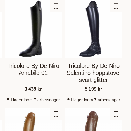
m som favorit
Gem som favorit
Gem so
Tricolore By De Niro
Tricolore By De Niro
Amabile 01
Salentino hoppstövel
svart glitter
3 439
kr
5 199
kr
I lager inom 7 arbetsdagar
I lager inom 7 arbetsdagar
m som favorit
Gem som favorit
Gem so