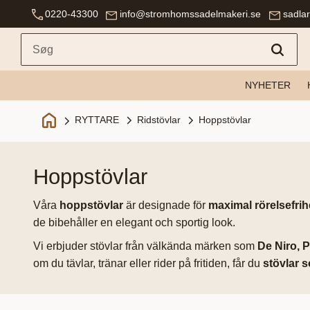
0220-43300
info@stromhomssadelmakeri.se
sadla
NYHETER
Ridstövlar
Hoppstövlar
RYTTARE
hoppstövlar
Våra
hoppstövlar
är designade för
maximal rörelsefrihe
de bibehåller en elegant och sportig look.
Vi erbjuder stövlar från välkända märken som
De Niro, P
om du tävlar, tränar eller rider på fritiden, får du
stövlar s