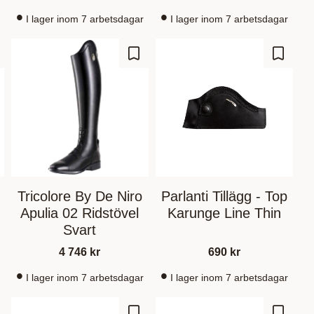
I lager inom 7 arbetsdagar
I lager inom 7 arbetsdagar
m som favorit
Gem som favorit
Gem so
Tricolore By De Niro
Parlanti Tillägg - Top
Apulia 02 Ridstövel
Karunge Line Thin
Svart
4 746
kr
690
kr
I lager inom 7 arbetsdagar
I lager inom 7 arbetsdagar