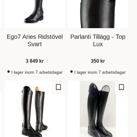
Ego7 Aries Ridstövel
Parlanti Tillägg - Top
Svart
Lux
3 849
kr
350
kr
I lager inom 7 arbetsdagar
I lager inom 7 arbetsdagar
m som favorit
Gem som favorit
Gem so