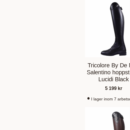
Tricolore By De 
Salentino hoppst
Lucidi Black
5 199
kr
I lager inom 7 arbet