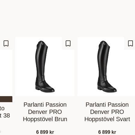
Gem som favorit
Gem som favorit
Ge
Parlanti Passion
Parlanti Passion
to
Denver PRO
Denver PRO
t 38
Hoppstövel Brun
Hoppstövel Svart
r
6 899
kr
6 899
kr