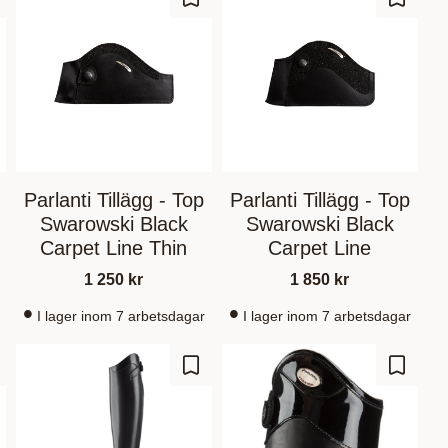
m som favorit
Gem som favorit
Gem so
Parlanti Tillägg - Top
Parlanti Tillägg - Top
Swarowski Black
Swarowski Black
Carpet Line Thin
Carpet Line
1 250
kr
1 850
kr
I lager inom 7 arbetsdagar
I lager inom 7 arbetsdagar
m som favorit
Gem som favorit
Gem so