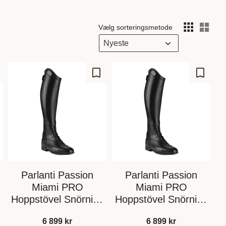
Vælg sorteringsmetode
Vælg
m som favorit
Gem som favorit
Gem so
Parlanti Passion
Parlanti Passion
Miami PRO
Miami PRO
Hoppstövel Snörning
Hoppstövel Snörning
Brun
Svart
6 899
kr
6 899
kr