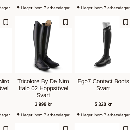
sdagar
I lager inom 7 arbetsdagar
I lager inom 7 arbetsdagar
Gem som favorit
Gem som favorit
Ge
Niro
Tricolore By De Niro
Ego7 Contact Boots
övel
Italo 02 Hoppstövel
Svart
Svart
3 999
kr
5 320
kr
sdagar
I lager inom 7 arbetsdagar
I lager inom 7 arbetsdagar