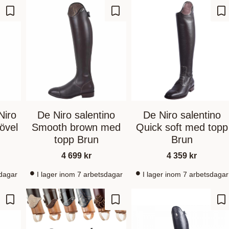
Gem som favorit
Gem som favorit
Ge
Niro
De Niro salentino
De Niro salentino
övel
Smooth brown med
Quick soft med topp
topp Brun
Brun
4 699
kr
4 359
kr
sdagar
I lager inom 7 arbetsdagar
I lager inom 7 arbetsdagar
Gem som favorit
Gem som favorit
Ge