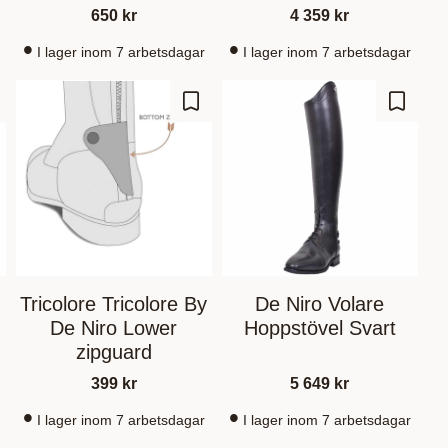
650
kr
4 359
kr
I lager inom 7 arbetsdagar
I lager inom 7 arbetsdagar
m som favorit
Gem som favorit
Gem so
Tricolore Tricolore By
De Niro Volare
De Niro Lower
Hoppstövel Svart
zipguard
399
kr
5 649
kr
I lager inom 7 arbetsdagar
I lager inom 7 arbetsdagar