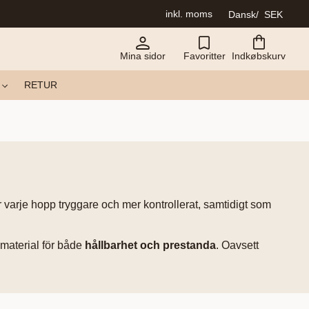
inkl. moms
Dansk
SEK
Mina sidor
Favoritter
Indkøbskurv
RETUR
ör varje hopp tryggare och mer kontrollerat, samtidigt som
a material för både
hållbarhet och prestanda
. Oavsett