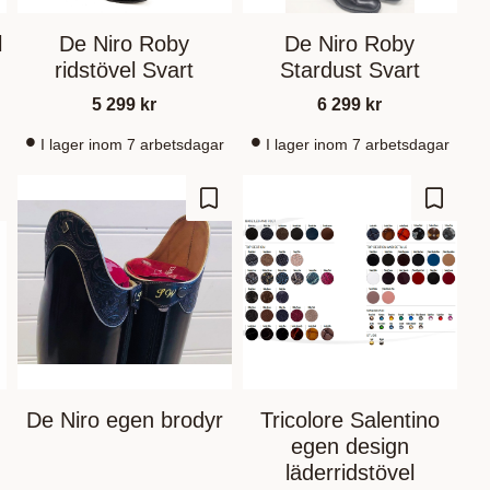
l
De Niro Roby
De Niro Roby
ridstövel Svart
Stardust Svart
5 299
kr
6 299
kr
I lager inom 7 arbetsdagar
I lager inom 7 arbetsdagar
m som favorit
Gem som favorit
Gem so
De Niro egen brodyr
Tricolore Salentino
egen design
läderridstövel