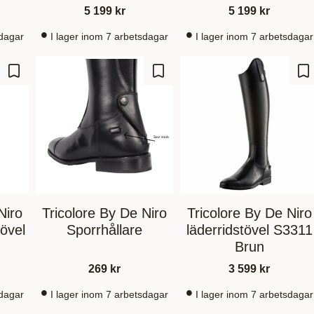
5 199
kr
5 199
kr
sdagar
I lager inom 7 arbetsdagar
I lager inom 7 arbetsdagar
Gem som favorit
Gem som favorit
Ge
Niro
Tricolore By De Niro
Tricolore By De Niro
övel
Sporrhållare
läderridstövel S3311
Brun
269
kr
3 599
kr
sdagar
I lager inom 7 arbetsdagar
I lager inom 7 arbetsdagar