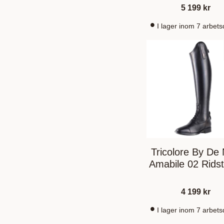
5 199
kr
I lager inom 7 arbet
Tricolore By De 
Amabile 02 Ridst
4 199
kr
I lager inom 7 arbet