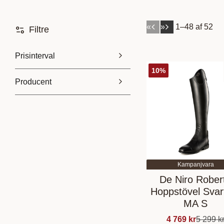
«
»
1–
48
af
52
Filtre
Prisinterval
10
%
Producent
269
7 750
De Niro
33
Ego7
4
Parlanti
15
Kampanjvara
De Niro Rober
Hoppstövel Svar
MA S
4 769
kr
5 299
k