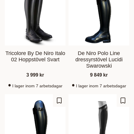
Tricolore By De Niro Italo
De Niro Polo Line
02 Hoppstövel Svart
dressyrstövel Lucidi
Swarowski
3 999
kr
9 849
kr
I lager inom 7 arbetsdagar
I lager inom 7 arbetsdagar
Gem som favorit
Gem s