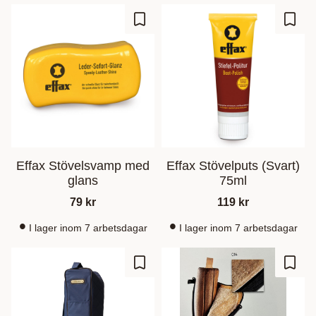
Gem som favorit
Gem s
Effax Stövelsvamp med
Effax Stövelputs (Svart)
glans
75ml
79
kr
119
kr
I lager inom 7 arbetsdagar
I lager inom 7 arbetsdagar
Gem som favorit
Gem s