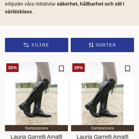
erbjuder våra ridstövlar
säkerhet, hållbarhet och stil i
världsklass
.
FILTRE
SORTER
30
%
30
%
Gem som favorit
Gem s
Kampanjvara
Kampanjvara
Lauria Garrelli Amalfi
Lauria Garrelli Amalfi