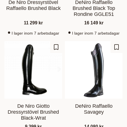
De Niro Dressyrstövel
DeNiro Raffaello
Raffaello Brushed Black
Brushed Black Top
Rondine GGLE51
11 299
kr
16 149
kr
I lager inom 7 arbetsdagar
I lager inom 7 arbetsdagar
Gem som favorit
Gem s
De Niro Giotto
DeNiro Raffaello
Dressyrstövel Brushed
Savagey
Black-Wrat
9 399
kr
14 080
kr