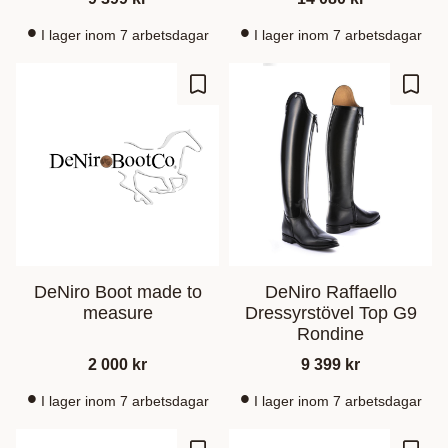
I lager inom 7 arbetsdagar
I lager inom 7 arbetsdagar
Gem som favorit
Gem s
DeNiro Boot made to
DeNiro Raffaello
measure
Dressyrstövel Top G9
Rondine
2 000
kr
9 399
kr
I lager inom 7 arbetsdagar
I lager inom 7 arbetsdagar