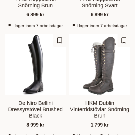
Snörning Brun
Snörning Svart
6 899
kr
6 899
kr
I lager inom 7 arbetsdagar
I lager inom 7 arbetsdagar
Gem som favorit
Gem s
De Niro Bellini
HKM Dublin
Dressyrstövel Brushed
Vinterridstövlar Snörning
Black
Brun
8 999
kr
1 799
kr