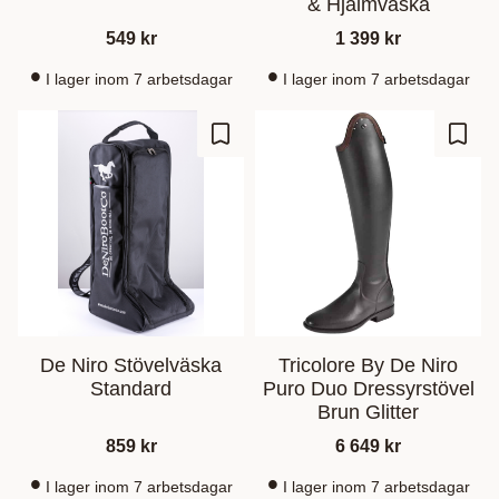
& Hjälmväska
549
kr
1 399
kr
I lager inom 7 arbetsdagar
I lager inom 7 arbetsdagar
Gem som favorit
Gem s
De Niro Stövelväska
Tricolore By De Niro
Standard
Puro Duo Dressyrstövel
Brun Glitter
859
kr
6 649
kr
I lager inom 7 arbetsdagar
I lager inom 7 arbetsdagar