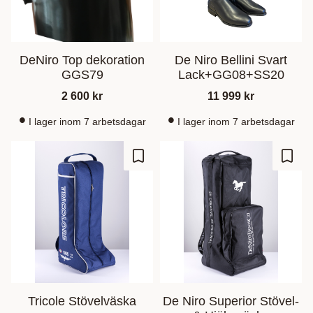
DeNiro Top dekoration
De Niro Bellini Svart
GGS79
Lack+GG08+SS20
2 600
kr
11 999
kr
I lager inom 7 arbetsdagar
I lager inom 7 arbetsdagar
Gem som favorit
Gem s
Tricole Stövelväska
De Niro Superior Stövel-