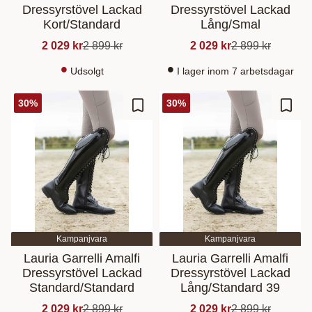
Dressyrstövel Lackad
Dressyrstövel Lackad
Kort/Standard
Lång/Smal
2 029
kr
2 899
kr
2 029
kr
2 899
kr
Udsolgt
I lager inom 7 arbetsdagar
30
%
30
%
Gem som favorit
Gem s
Kampanjvara
Kampanjvara
Lauria Garrelli Amalfi
Lauria Garrelli Amalfi
Dressyrstövel Lackad
Dressyrstövel Lackad
Standard/Standard
Lång/Standard 39
2 029
kr
2 899
kr
2 029
kr
2 899
kr