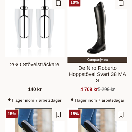
10
%
Gem som favorit
Gem s
Kampanjvara
2GO Stövelsträckare
De Niro Roberto
Hoppstövel Svart 38 MA
S
140
kr
4 769
kr
5 299
kr
I lager inom 7 arbetsdagar
I lager inom 7 arbetsdagar
15
%
15
%
Gem som favorit
Gem s