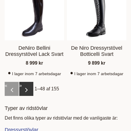
DeNiro Bellini
De Niro Dressyrstövel
Dressyrstövel Lack Svart
Botticelli Svart
8 999
kr
9 899
kr
I lager inom 7 arbetsdagar
I lager inom 7 arbetsdagar
«
»
1–
48
af
155
Typer av ridstövlar
Det finns olika typer av ridstövlar med de vanligaste är:
Dressyrstövlar