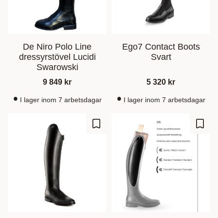
De Niro Polo Line
Ego7 Contact Boots
dressyrstövel Lucidi
Svart
Swarowski
9 849
kr
5 320
kr
I lager inom 7 arbetsdagar
I lager inom 7 arbetsdagar
Gem som favorit
Gem s