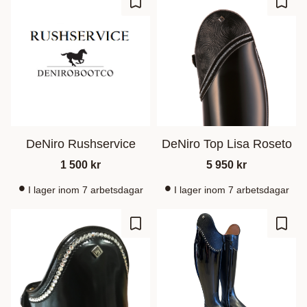
Gem som favorit
Gem s
DeNiro Rushservice
DeNiro Top Lisa Roseto
1 500
kr
5 950
kr
I lager inom 7 arbetsdagar
I lager inom 7 arbetsdagar
Gem som favorit
Gem s