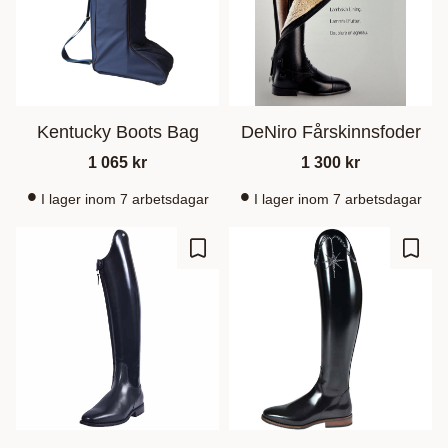
Kentucky Boots Bag
DeNiro Fårskinnsfoder
1 065
kr
1 300
kr
I lager inom 7 arbetsdagar
I lager inom 7 arbetsdagar
Gem som favorit
Gem s