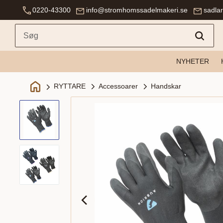
0220-43300
info@stromhomssadelmakeri.se
sadla
NYHETER
Accessoarer
Handskar
RYTTARE