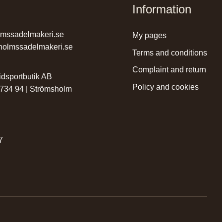
Information
lmssadelmakeri.se
my pages
holmssadelmakeri.se
terms and conditions
complaint and return
dsportbutik AB
policy and cookies
 734 94 | Strömsholm
r
7