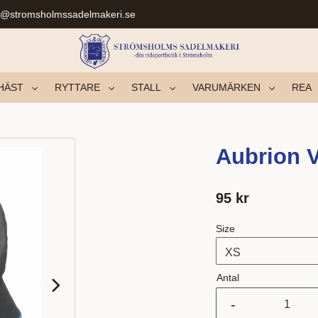
r@stromsholmssadelmakeri.se
HÄST
RYTTARE
STALL
VARUMÄRKEN
REA
Aubrion V
95
kr
Size
Antal
-