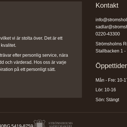
Kontakt
info@stromsho
sadlar@stroms
0220-43300
ilket vi är stolta över. Det är ett
Strömsholms Ri
kvalitet.
Stallbacken 1 -
rävar efter personlig service, nära
dd och värderad. Hos oss är varje
Öppettide
iration på ett personligt sätt.
Mån - Fre: 10-1
Lör: 10-16
Sön: Stängt
40
BG 5419-8759