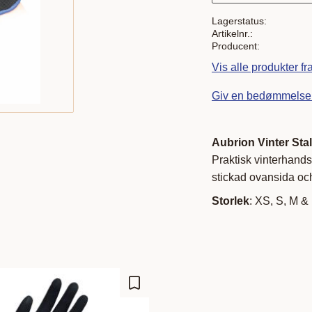
Lagerstatus
Artikelnr.
Producent
Vis alle produkter 
Giv en bedømmelse
Aubrion Vinter Sta
Praktisk vinterhand
stickad ovansida oc
Storlek
: XS, S, M &
Gem som favorit