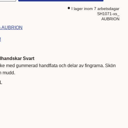
I lager inom 7 arbetsdagar
SH1071-xs_
AUBRION
fra AUBRION
!
llhandskar Svart
ske med gummerad handflata och delar av fingrarna. Skön
h mudd.
 L