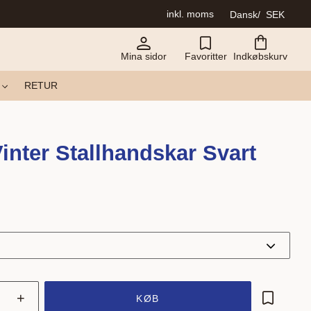
inkl. moms
Dansk
SEK
Mina sidor
Favoritter
Indkøbskurv
RETUR
inter Stallhandskar Svart
+
KØB
Gem som 