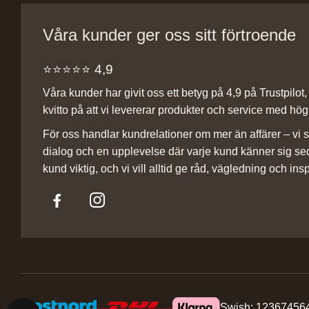
Våra kunder ger oss sitt förtroende
⭐️⭐️⭐️⭐️⭐️ 4,9
Våra kunder har givit oss ett betyg på 4,9 på Trustpilot, v
kvitto på att vi levererar produkter och service med hög 
För oss handlar kundrelationer om mer än affärer – vi st
dialog och en upplevelse där varje kund känner sig se
kund viktig, och vi vill alltid ge råd, vägledning och insp
Swish: 12367456