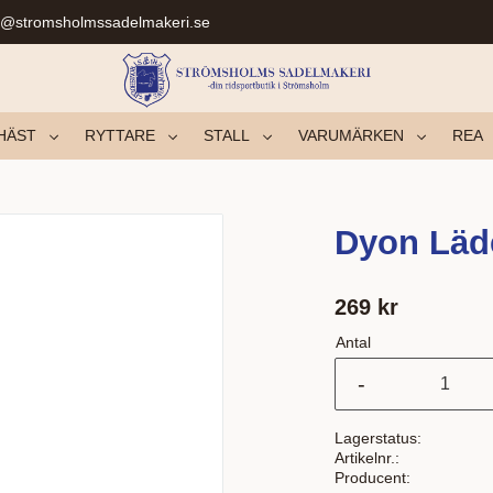
r@stromsholmssadelmakeri.se
HÄST
RYTTARE
STALL
VARUMÄRKEN
REA
Dyon Läde
269
kr
Antal
-
Lagerstatus
Artikelnr.
Producent