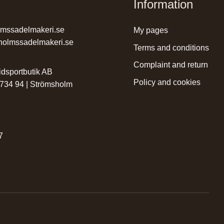
Information
lmssadelmakeri.se
my pages
holmssadelmakeri.se
terms and conditions
complaint and return
dsportbutik AB
policy and cookies
 734 94 | Strömsholm
r
7