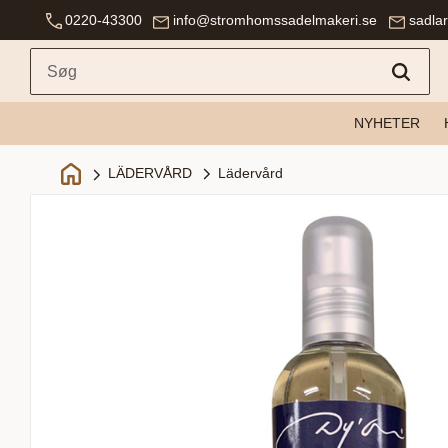
0220-43300
info@stromhomssadelmakeri.se
sadla
NYHETER
Lädervård
LÄDERVÅRD