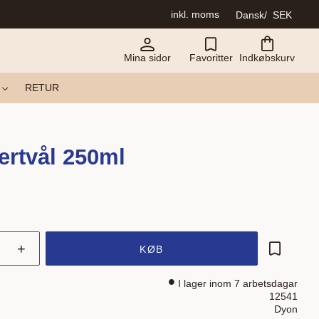
inkl. moms
Dansk
SEK
Mina sidor
Favoritter
Indkøbskurv
RETUR
rtvål 250ml
+
KØB
Gem som 
I lager inom 7 arbetsdagar
12541
Dyon