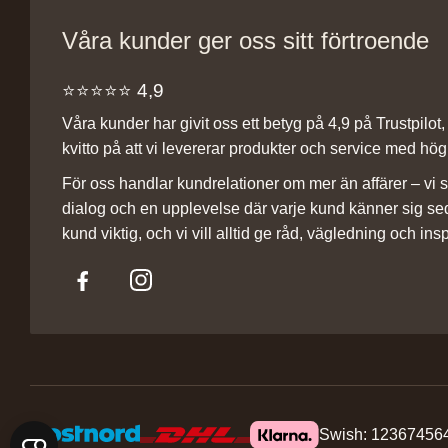
Våra kunder ger oss sitt förtroende
⭐️⭐️⭐️⭐️⭐️ 4,9
Våra kunder har givit oss ett betyg på 4,9 på Trustpilot, v
kvitto på att vi levererar produkter och service med hög 
För oss handlar kundrelationer om mer än affärer – vi st
dialog och en upplevelse där varje kund känner sig se
kund viktig, och vi vill alltid ge råd, vägledning och insp
Swish: 12367456