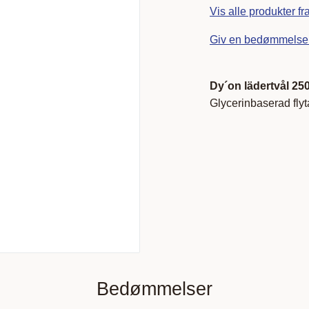
Vis alle produkter f
Giv en bedømmelse
Dy´on lädertvål 25
Glycerinbaserad fly
Bedømmelser