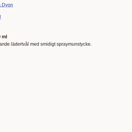
ra Dyon
!
0 ml
tande lädertvål med smidigt spraymunstycke.