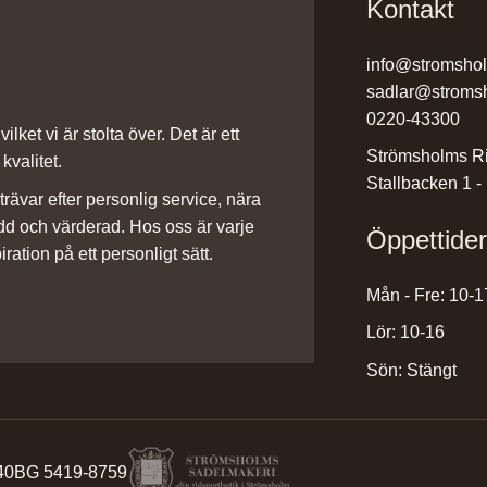
Kontakt
info@stromsho
sadlar@stroms
0220-43300
ilket vi är stolta över. Det är ett
Strömsholms Ri
kvalitet.
Stallbacken 1 -
rävar efter personlig service, nära
dd och värderad. Hos oss är varje
Öppettide
iration på ett personligt sätt.
Mån - Fre: 10-1
Lör: 10-16
Sön: Stängt
40
BG 5419-8759